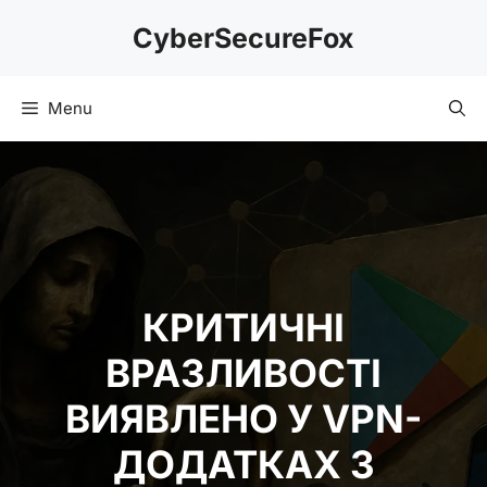
Skip
CyberSecureFox
to
content
Menu
КРИТИЧНІ
ВРАЗЛИВОСТІ
ВИЯВЛЕНО У VPN-
ДОДАТКАХ З