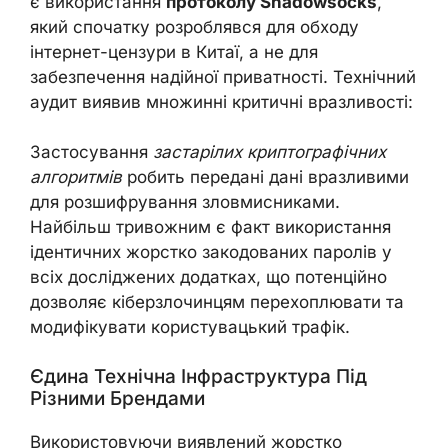
є використання
протоколу Shadowsocks
,
який спочатку розроблявся для обходу
інтернет-цензури в Китаї, а не для
забезпечення надійної приватності. Технічний
аудит виявив множинні критичні вразливості:
Застосування
застарілих криптографічних
алгоритмів
робить передані дані вразливими
для розшифрування зловмисниками.
Найбільш тривожним є факт використання
ідентичних жорстко закодованих паролів у
всіх досліджених додатках, що потенційно
дозволяє кіберзлочинцям перехоплювати та
модифікувати користувацький трафік.
Єдина Технічна Інфраструктура Під
Різними Брендами
Використовуючи виявлений жорстко