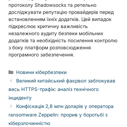
протоколу Shadowsocks та ретельно
досліджувати репутацію провайдерів перед
встановленням їхніх додатків. Цей випадок
підкреслює критичну важливість
незалежного аудиту безпеки мобільних
додатків та необхідність посилення контролю
з боку платформ розповсюдження
програмного забезпечення.
Categories
Новини кібербезпеки
Великий китайський фаєрвол заблокував
весь HTTPS-трафік: аналіз технічного
інциденту
Конфіскація 2,8 млн доларів у оператора
ransomware Zeppelin: прорив у боротьбі з
кіберзлочинністю