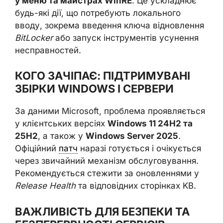
у меню та майстрах WinRE
. Це ускладнює
будь-які дії, що потребують локального
вводу, зокрема введення ключа відновлення
BitLocker
або запуск інструментів усунення
несправностей.
КОГО ЗАЧІПАЄ: ПІДТРИМУВАНІ
ЗБІРКИ WINDOWS І СЕРВЕРИ
За даними Microsoft, проблема проявляється
у клієнтських версіях
Windows 11 24H2 та
25H2
, а також у
Windows Server 2025
.
Офіційний
патч
наразі готується і очікується
через звичайний механізм обслуговування.
Рекомендується стежити за оновленнями у
Release Health
та відповідних сторінках KB.
ВАЖЛИВІСТЬ ДЛЯ БЕЗПЕКИ ТА