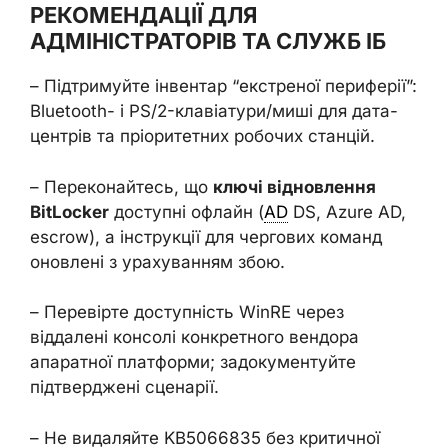
РЕКОМЕНДАЦІЇ ДЛЯ
АДМІНІСТРАТОРІВ ТА СЛУЖБ ІБ
– Підтримуйте інвентар “екстреної периферії”:
Bluetooth- і PS/2-клавіатури/миші для дата-
центрів та пріоритетних робочих станцій.
– Переконайтесь, що
ключі відновлення
BitLocker
доступні офлайн (
AD
DS, Azure AD,
escrow), а інструкції для чергових команд
оновлені з урахуванням збою.
– Перевірте доступність WinRE через
віддалені консолі конкретного вендора
апаратної платформи; задокументуйте
підтверджені сценарії.
– Не видаляйте KB5066835 без критичної