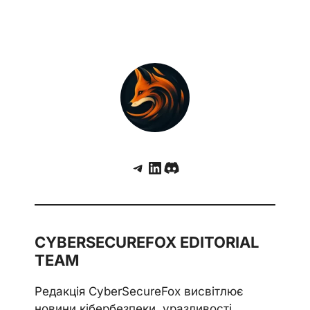
Telegram
LinkedIn
Discord
CYBERSECUREFOX EDITORIAL
TEAM
Редакція CyberSecureFox висвітлює
новини кібербезпеки, уразливості,