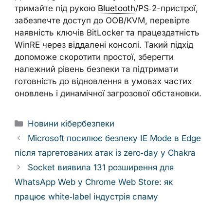
тримайте під рукою
Bluetooth
/PS‑2-пристрої,
забезпечте доступ до OOB/KVM, перевірте
наявність ключів BitLocker та працездатність
WinRE через віддалені консолі. Такий підхід
допоможе скоротити простої, зберегти
належний рівень безпеки та підтримати
готовність до відновлення в умовах частих
оновлень і динамічної загрозової обстановки.
Categories
Новини кібербезпеки
Microsoft посилює безпеку IE Mode в Edge
після таргетованих атак із zero‑day у Chakra
Socket виявила 131 розширення для
WhatsApp Web у Chrome Web Store: як
працює white‑label індустрія спаму