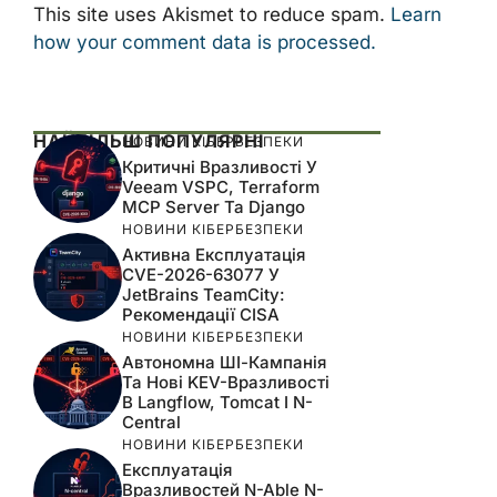
This site uses Akismet to reduce spam.
Learn
how your comment data is processed.
НАЙБІЛЬШ ПОПУЛЯРНІ
НОВИНИ КІБЕРБЕЗПЕКИ
Критичні Вразливості У
Veeam VSPC, Terraform
MCP Server Та Django
НОВИНИ КІБЕРБЕЗПЕКИ
Активна Експлуатація
CVE-2026-63077 У
JetBrains TeamCity:
Рекомендації CISA
НОВИНИ КІБЕРБЕЗПЕКИ
Автономна ШІ-Кампанія
Та Нові KEV-Вразливості
В Langflow, Tomcat І N-
Central
НОВИНИ КІБЕРБЕЗПЕКИ
Експлуатація
Вразливостей N-Able N-