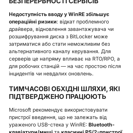
БЕЗПЕРЕРВНОСТІ СЕРВІСІВ
Недоступність вводу у WinRE збільшує
операційні ризики
: відкат проблемного
драйвера, відновлення завантажувача чи
розшифрування диска з BitLocker може
затриматися або стати неможливим без
альтернативного каналу керування. Для
серверів це напряму впливає на RTO/RPO, а
для робочих станцій — на час простою після
інцидентів чи невдалих оновлень.
ТИМЧАСОВІ ОБХІДНІ ШЛЯХИ, ЯКІ
ПІДТВЕРДЖЕНО ПРАЦЮЮТЬ
Microsoft рекомендує використовувати
пристрої введення, що не залежать від
ураженого USB-стека у WinRE:
Bluetooth-
клавіатури/миші
та
класичні PS/2-пристрої
.