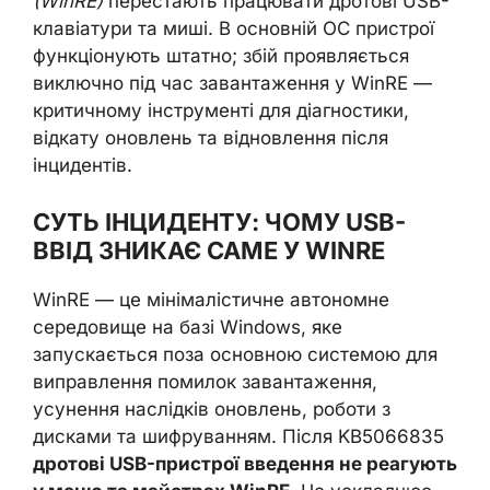
(WinRE)
перестають працювати дротові USB-
клавіатури та миші. В основній ОС пристрої
функціонують штатно; збій проявляється
виключно під час завантаження у WinRE —
критичному інструменті для діагностики,
відкату оновлень та відновлення після
інцидентів.
СУТЬ ІНЦИДЕНТУ: ЧОМУ USB-
ВВІД ЗНИКАЄ САМЕ У WINRE
WinRE — це мінімалістичне автономне
середовище на базі Windows, яке
запускається поза основною системою для
виправлення помилок завантаження,
усунення наслідків оновлень, роботи з
дисками та шифруванням. Після KB5066835
дротові USB-пристрої введення не реагують