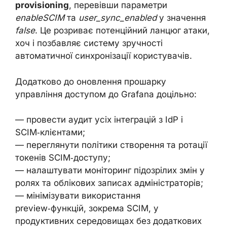
provisioning
, перевівши параметри
enableSCIM
та
user_sync_enabled
у значення
false
. Це розриває потенційний ланцюг атаки,
хоч і позбавляє систему зручності
автоматичної синхронізації користувачів.
Додатково до оновлення прошарку
управління доступом до Grafana доцільно:
— провести аудит усіх інтеграцій з IdP і
SCIM‑клієнтами;
— переглянути політики створення та ротації
токенів SCIM‑доступу;
— налаштувати моніторинг підозрілих змін у
ролях та облікових записах адміністраторів;
— мінімізувати використання
preview‑функцій, зокрема SCIM, у
продуктивних середовищах без додаткових