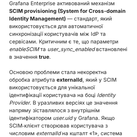
Grafana Enterprise активований механізм
SCIM provisioning (System for Cross-domain
Identity Management)
— стандарт, який
використовується для автоматичної
синхронізації користувачів між IdP та
сервісами. Критичним є те, що параметри
enableSCIM
та
user_sync_enabled
встановлені
в значення
true
.
Основою проблеми стала некоректна
обробка атрибута
externalId
, який у SCIM
використовується для унікальної
ідентифікації користувача на боці
Identity
Provider
. В уразливих версіях це значення
напряму зіставлялося з внутрішнім
ідентифікатором
user.uid
у Grafana. Якщо
SCIM‑клієнт створював користувача з
числовим
externalId
на кшталт «1», система