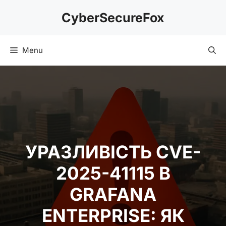
Skip
CyberSecureFox
to
content
Menu
УРАЗЛИВІСТЬ CVE-
2025-41115 В
GRAFANA
ENTERPRISE: ЯК