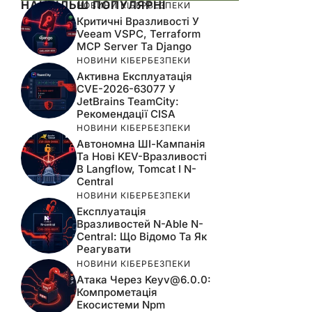
НАЙБІЛЬШ ПОПУЛЯРНІ
НОВИНИ КІБЕРБЕЗПЕКИ
Критичні Вразливості У
Veeam VSPC, Terraform
MCP Server Та Django
НОВИНИ КІБЕРБЕЗПЕКИ
Активна Експлуатація
CVE-2026-63077 У
JetBrains TeamCity:
Рекомендації CISA
НОВИНИ КІБЕРБЕЗПЕКИ
Автономна ШІ-Кампанія
Та Нові KEV-Вразливості
В Langflow, Tomcat І N-
Central
НОВИНИ КІБЕРБЕЗПЕКИ
Експлуатація
Вразливостей N-Able N-
Central: Що Відомо Та Як
Реагувати
НОВИНИ КІБЕРБЕЗПЕКИ
Атака Через
Keyv@6.0.0
:
Компрометація
Екосистеми Npm