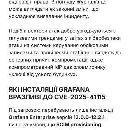
відповідні права. З погляду журналів це
може виглядати як законні зміни, що
ускладнює виявлення інциденту.
Подібні вектори атак добре узгоджуються з
галузевими трендами: у звітах з кібербезпеки
атаки на системи керування обліковими
записами та привілеями стабільно входять до
основних причин компрометації, адже
компрометований IdP дає зловмиснику
«ключі від усього будинку».
ЯКІ ІНСТАЛЯЦІЇ GRAFANA
ВРАЗЛИВІ ДО CVE-2025-41115
Під загрозою перебувають лише інсталяції
Grafana Enterprise
версій
12.0.0–12.2.1
, і
лише за умови, що
SCIM provisioning