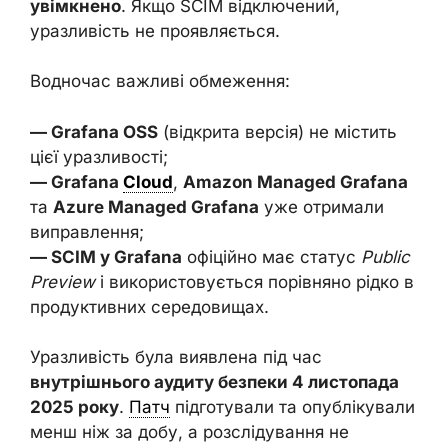
увімкнено
. Якщо SCIM відключений,
уразливість не проявляється.
Водночас важливі обмеження:
— Grafana OSS
(відкрита версія) не містить
цієї уразливості;
— Grafana
Cloud
,
Amazon Managed Grafana
та
Azure Managed Grafana
уже отримали
виправлення;
— SCIM у Grafana
офіційно має статус
Public
Preview
і використовується порівняно рідко в
продуктивних середовищах.
Уразливість була виявлена під час
внутрішнього аудиту безпеки 4 листопада
2025 року
.
Патч
підготували та опублікували
менш ніж за добу, а розслідування не