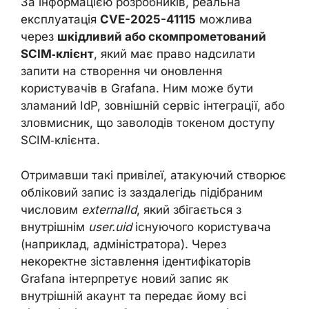
За інформацією розробників, реальна
експлуатація
CVE-2025-41115
можлива
через
шкідливий або скомпрометований
SCIM‑клієнт
, який має право надсилати
запити на створення чи оновлення
користувачів в Grafana. Ним може бути
зламаний IdP, зовнішній сервіс інтеграції, або
зловмисник, що заволодів токеном доступу
SCIM‑клієнта.
Отримавши такі привілеї, атакуючий створює
обліковий запис із заздалегідь підібраним
числовим
externalId
, який збігається з
внутрішнім
user.uid
існуючого користувача
(наприклад, адміністратора). Через
некоректне зіставлення ідентифікаторів
Grafana інтерпретує новий запис як
внутрішній акаунт та передає йому всі