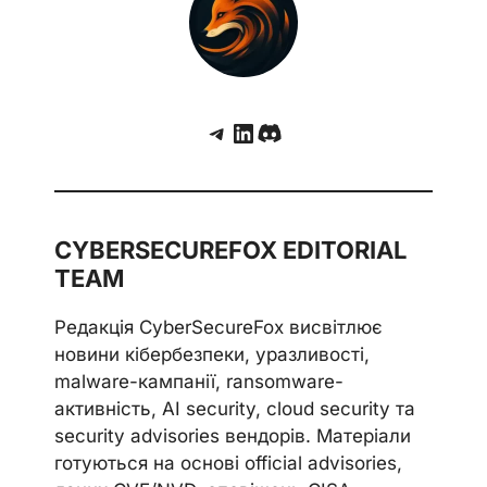
Telegram
LinkedIn
Discord
CYBERSECUREFOX EDITORIAL
TEAM
Редакція CyberSecureFox висвітлює
новини кібербезпеки, уразливості,
malware-кампанії, ransomware-
активність, AI security, cloud security та
security advisories вендорів. Матеріали
готуються на основі official advisories,