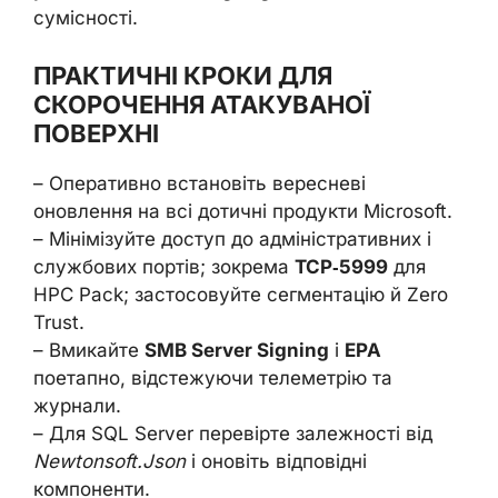
сумісності.
ПРАКТИЧНІ КРОКИ ДЛЯ
СКОРОЧЕННЯ АТАКУВАНОЇ
ПОВЕРХНІ
– Оперативно встановіть вересневі
оновлення на всі дотичні продукти Microsoft.
– Мінімізуйте доступ до адміністративних і
службових портів; зокрема
TCP‑5999
для
HPC Pack; застосовуйте сегментацію й Zero
Trust.
– Вмикайте
SMB Server Signing
і
EPA
поетапно, відстежуючи телеметрію та
журнали.
– Для SQL Server перевірте залежності від
Newtonsoft.Json
і оновіть відповідні
компоненти.