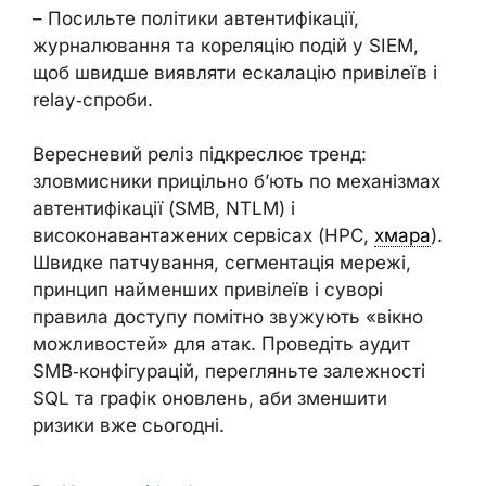
– Посильте політики автентифікації,
журналювання та кореляцію подій у SIEM,
щоб швидше виявляти ескалацію привілеїв і
relay‑спроби.
Вересневий реліз підкреслює тренд:
зловмисники прицільно б’ють по механізмах
автентифікації (SMB, NTLM) і
високонавантажених сервісах (HPC,
хмара
).
Швидке патчування, сегментація мережі,
принцип найменших привілеїв і суворі
правила доступу помітно звужують «вікно
можливостей» для атак. Проведіть аудит
SMB‑конфігурацій, перегляньте залежності
SQL та графік оновлень, аби зменшити
ризики вже сьогодні.