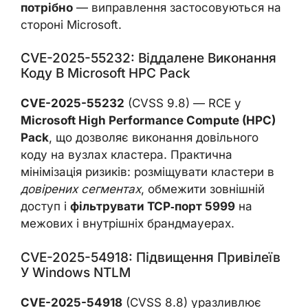
потрібно
— виправлення застосовуються на
стороні Microsoft.
CVE-2025-55232: Віддалене Виконання
Коду В Microsoft HPC Pack
CVE-2025-55232
(CVSS 9.8) — RCE у
Microsoft High Performance Compute (HPC)
Pack
, що дозволяє виконання довільного
коду на вузлах кластера. Практична
мінімізація ризиків: розміщувати кластери в
довірених сегментах
, обмежити зовнішній
доступ і
фільтрувати TCP‑порт 5999
на
межових і внутрішніх брандмауерах.
CVE-2025-54918: Підвищення Привілеїв
У Windows NTLM
CVE-2025-54918
(CVSS 8.8) уразливлює