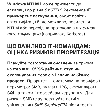
Windows NTLM
і може призвести до
ескалації до рівня
SYSTEM
. Рекомендації:
прискорене патчування
, аудит політик
автентифікації й, де можливо, посилення
NTLM або перехід на протоколи з
взаємною
автентифікацією
(наприклад, Kerberos).
ЩО ВАЖЛИВО ІТ-КОМАНДАМ:
ОЦІНКА РИЗИКІВ І ПРІОРИТЕЗАЦІЯ
Плануйте розгортання оновлень за трьома
критеріями:
CVSS‑рейтинг
,
ступінь
експонування
сервісів і
вплив на бізнес-
процеси
. Пріоритет — системам на периферії
периметра: SMB, вузлам HPC, екземплярам
SQL, а також інтерфейсам керування. Для
ризиків SMB relay поєднуйте патчі з
увімкненням
SMB Signing/EPA
після тестів