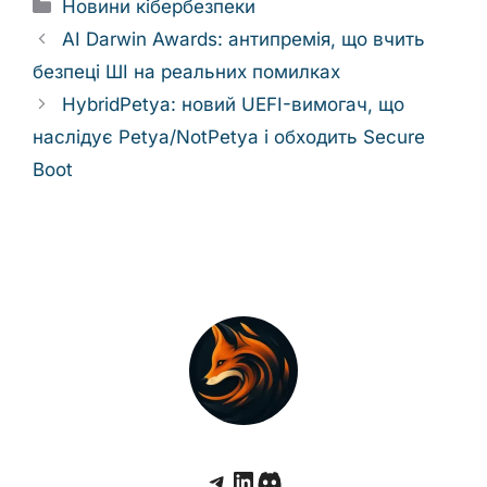
Categories
Новини кібербезпеки
AI Darwin Awards: антипремія, що вчить
безпеці ШІ на реальних помилках
HybridPetya: новий UEFI-вимогач, що
наслідує Petya/NotPetya і обходить Secure
Boot
Telegram
LinkedIn
Discord