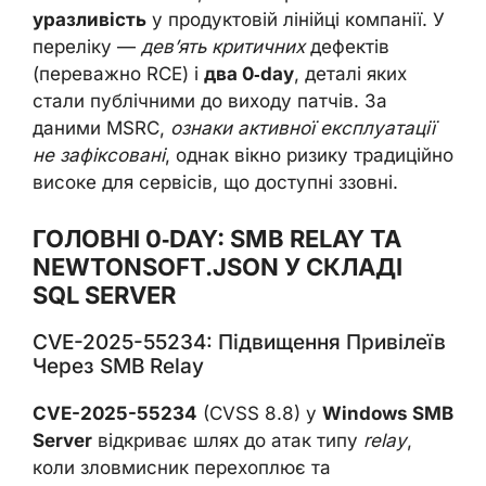
уразливість
у продуктовій лінійці компанії. У
переліку —
дев’ять критичних
дефектів
(переважно RCE) і
два 0‑day
, деталі яких
стали публічними до виходу патчів. За
даними MSRC,
ознаки активної експлуатації
не зафіксовані
, однак вікно ризику традиційно
високе для сервісів, що доступні ззовні.
ГОЛОВНІ 0‑DAY: SMB RELAY ТА
NEWTONSOFT.JSON У СКЛАДІ
SQL SERVER
CVE-2025-55234: Підвищення Привілеїв
Через SMB Relay
CVE-2025-55234
(CVSS 8.8) у
Windows SMB
Server
відкриває шлях до атак типу
relay
,
коли зловмисник перехоплює та