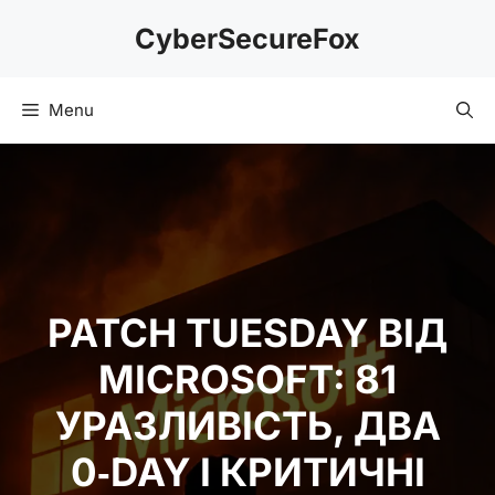
Skip
CyberSecureFox
to
content
Menu
PATCH TUESDAY ВІД
MICROSOFT: 81
УРАЗЛИВІСТЬ, ДВА
0‑DAY І КРИТИЧНІ