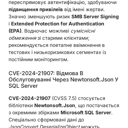
переспрямовує автентифікацію, здобуваючи
підвищення привілеїв
від імені жертви.
Значно зменшують ризик
SMB Server Signing
і
Extended Protection for Authentication
(EPA)
. Водночас можливі
суміснісні
обмеження
зі старими клієнтами;
рекомендується поетапне ввімкнення в
тестових і низькоризикових сегментах із
постійним моніторингом.
CVE-2024-21907: Відмова В
Обслуговуванні Через Newtonsoft.Json У
SQL Server
CVE-2024-21907
(CVSS 7.5) стосується
бібліотеки
Newtonsoft.Json
, що постачається
з окремими збірками
Microsoft SQL Server
.
Спеціально сформовані дані до
JsonConvert.DeserializeObject
можуть