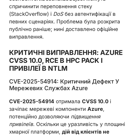
спричинити переповнення стеку
(StackOverflow) і
DoS
без автентифікації в
певних сценаріях. Проблема була розкрита
публічно раніше; нині доставлено офіційне
виправлення.
КРИТИЧНІ ВИПРАВЛЕННЯ: AZURE
CVSS 10.0, RCE В HPC PACK І
ПРИВІЛЕЇ В NTLM
CVE-2025-54914: Критичний Дефект У
Мережевих Службах Azure
CVE-2025-54914
отримала
CVSS 10.0
і
зачіпає мережеві компоненти
Azure
,
потенційно дозволяючи
підвищення
привілеїв
. Оскільки це уразливість у площині
хмарної платформи,
дій від клієнтів не