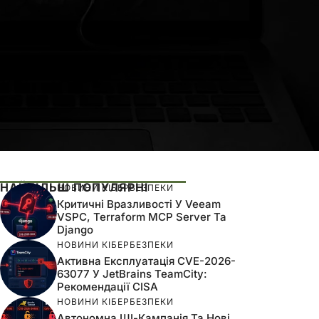
НАЙБІЛЬШ ПОПУЛЯРНІ
НОВИНИ КІБЕРБЕЗПЕКИ
Критичні Вразливості У Veeam
VSPC, Terraform MCP Server Та
Django
НОВИНИ КІБЕРБЕЗПЕКИ
Активна Експлуатація CVE-2026-
63077 У JetBrains TeamCity:
Рекомендації CISA
НОВИНИ КІБЕРБЕЗПЕКИ
Автономна ШІ-Кампанія Та Нові