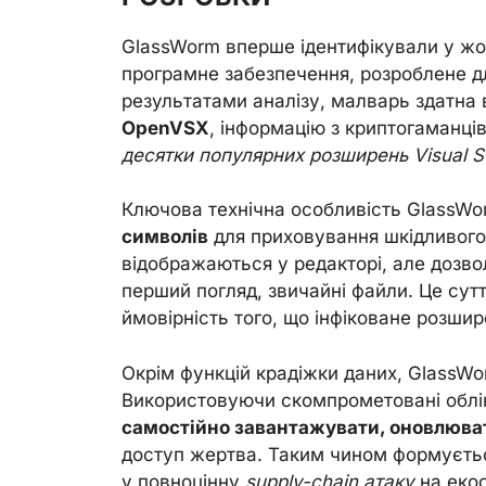
GlassWorm вперше ідентифікували у жов
програмне забезпечення, розроблене д
результатами аналізу, малварь здатна
OpenVSX
, інформацію з криптогаманців
десятки популярних розширень Visual S
Ключова технічна особливість GlassW
символів
для приховування шкідливого 
відображаються у редакторі, але дозво
перший погляд, звичайні файли. Це сут
ймовірність того, що інфіковане розши
Окрім функцій крадіжки даних, GlassW
Використовуючи скомпрометовані облік
самостійно завантажувати, оновлюва
доступ жертва. Таким чином формуєтьс
у повноцінну
supply-chain атаку
на екос