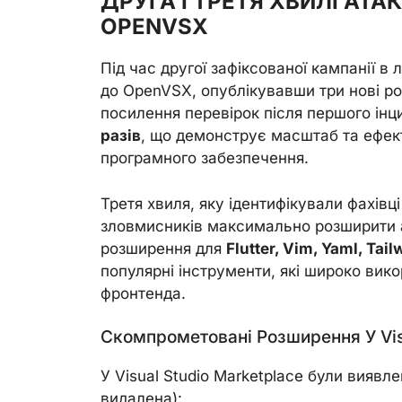
ДРУГА І ТРЕТЯ ХВИЛІ АТА
OPENVSX
Під час другої зафіксованої кампанії 
до OpenVSX, опублікувавши три нові ро
посилення перевірок після першого інц
разів
, що демонструє масштаб та ефек
програмного забезпечення.
Третя хвиля, яку ідентифікували фахівц
зловмисників максимально розширити а
розширення для
Flutter, Vim, Yaml, Tail
популярні інструменти, які широко вик
фронтенда.
Скомпрометовані Розширення У Visu
У Visual Studio Marketplace були виявл
видалена):