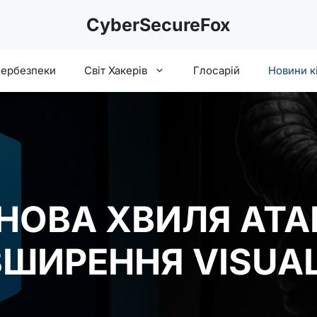
CyberSecureFox
бербезпеки
Світ Хакерів
Глосарій
Новини к
НОВА ХВИЛЯ АТА
ЗШИРЕННЯ VISUAL