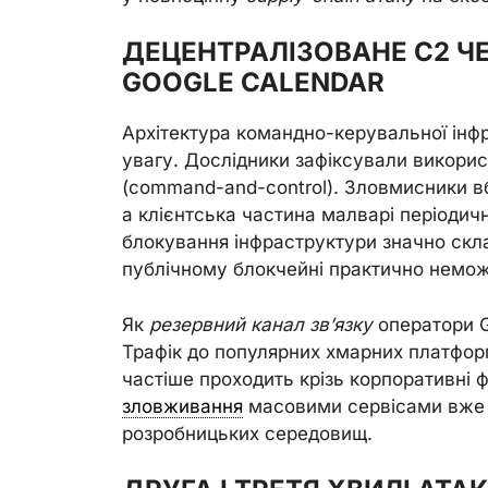
ДЕЦЕНТРАЛІЗОВАНЕ C2 Ч
GOOGLE CALENDAR
Архітектура командно-керувальної інф
увагу. Дослідники зафіксували викори
(command-and-control). Зловмисники вб
а клієнтська частина малварі періодично
блокування інфраструктури значно скла
публічному блокчейні практично немо
Як
резервний канал зв’язку
оператори G
Трафік до популярних хмарних платфор
частіше проходить крізь корпоративні ф
зловживання
масовими сервісами вже 
розробницьких середовищ.