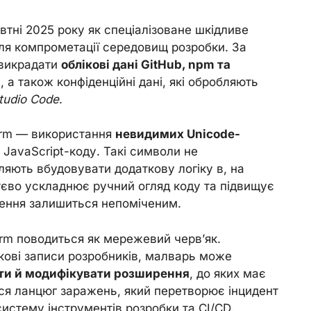
тні 2025 року як спеціалізоване шкідливе
ля компрометації середовищ розробки. За
 викрадати
облікові дані GitHub, npm та
, а також конфіденційні дані, які обробляють
tudio Code
.
orm — використання
невидимих Unicode-
JavaScript-коду. Такі символи не
ляють вбудовувати додаткову логіку в, на
тєво ускладнює ручний огляд коду та підвищує
рення залишиться непоміченим.
orm поводиться як мережевий черв’як.
ові записи розробників, малварь може
ти й модифікувати розширення
, до яких має
я ланцюг заражень, який перетворює інцидент
истему інструментів розробки та CI/CD.