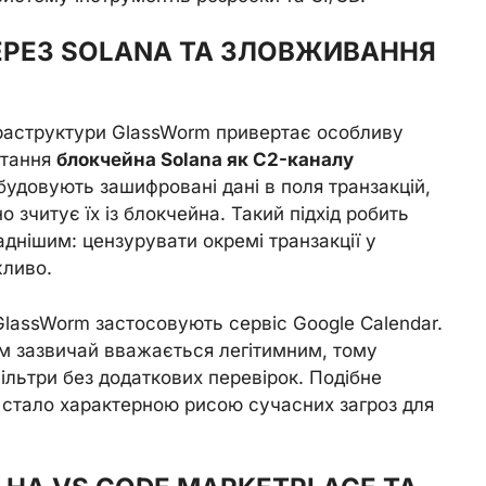
ЕРЕЗ SOLANA ТА ЗЛОВЖИВАННЯ
раструктури GlassWorm привертає особливу
стання
блокчейна Solana як C2-каналу
удовують зашифровані дані в поля транзакцій,
 зчитує їх із блокчейна. Такий підхід робить
днішим: цензурувати окремі транзакції у
жливо.
lassWorm застосовують сервіс Google Calendar.
м зазвичай вважається легітимним, тому
ільтри без додаткових перевірок. Подібне
стало характерною рисою сучасних загроз для