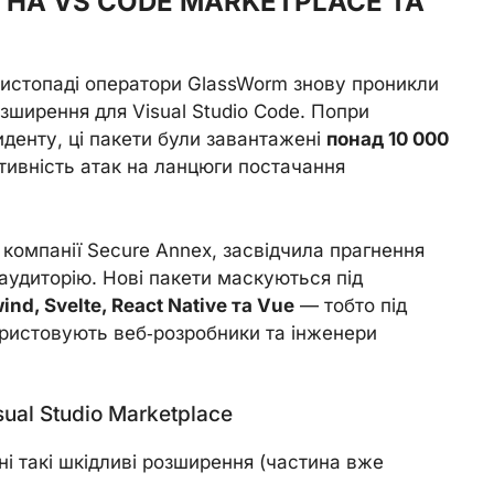
К НА VS CODE MARKETPLACE ТА
в листопаді оператори GlassWorm знову проникли
зширення для Visual Studio Code. Попри
иденту, ці пакети були завантажені
понад 10 000
тивність атак на ланцюги постачання
і компанії Secure Annex, засвідчила прагнення
удиторію. Нові пакети маскуються під
wind, Svelte, React Native та Vue
— тобто під
ористовують веб‑розробники та інженери
al Studio Marketplace
ені такі шкідливі розширення (частина вже