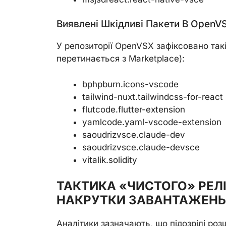
Виявлені Шкідливі Пакети В OpenV
У репозиторії OpenVSX зафіксовано такі
перетинається з Marketplace):
bphpburn.icons-vscode
tailwind-nuxt.tailwindcss-for-react
flutcode.flutter-extension
yamlcode.yaml-vscode-extension
saoudrizvsce.claude-dev
saoudrizvsce.claude-devsce
vitalik.solidity
ТАКТИКА «ЧИСТОГО» РЕЛІ
НАКРУТКИ ЗАВАНТАЖЕНЬ
Аналітики зазначають, що підозрілі ро