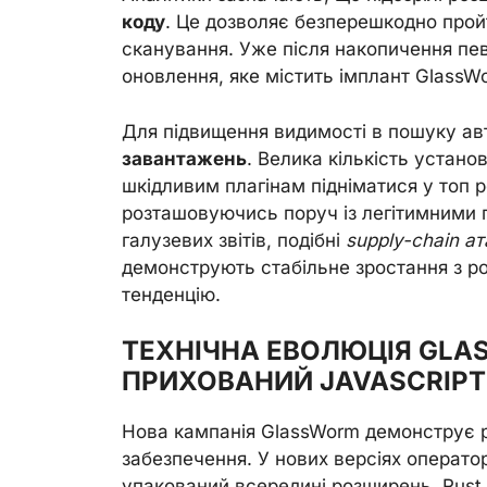
коду
. Це дозволяє безперешкодно пройт
сканування. Уже після накопичення пев
оновлення, яке містить імплант GlassW
Для підвищення видимості в пошуку ав
завантажень
. Велика кількість устано
шкідливим плагінам підніматися у топ 
розташовуючись поруч із легітимними п
галузевих звітів, подібні
supply-chain ат
демонструють стабільне зростання з рок
тенденцію.
ТЕХНІЧНА ЕВОЛЮЦІЯ GLAS
ПРИХОВАНИЙ JAVASCRIPT
Нова кампанія GlassWorm демонструє р
забезпечення. У нових версіях операт
упакований всередині розширень. Rust