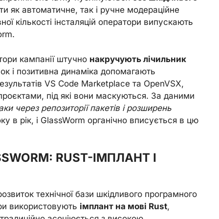
и як автоматичне, так і ручне модераційне
ної кількості інсталяцій оператори випускають
orm.
тори кампанії штучно
накручують лічильник
вок і позитивна динаміка допомагають
результатів VS Code Marketplace та OpenVSX,
роєктами, під які вони маскуються. За даними
аки через репозиторії пакетів і розширень
у в рік, і GlassWorm органічно вписується в цю
SWORM: RUST-ІМПЛАНТ І
озвиток технічної бази шкідливого програмного
ори використовують
імплант на мові Rust
,
 традиційно асоціюється з високою