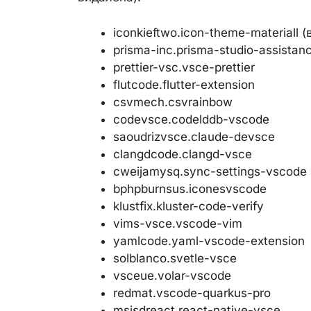
iconkieftwo.icon-theme-materiall 
prisma-inc.prisma-studio-assistan
prettier-vsc.vsce-prettier
flutcode.flutter-extension
csvmech.csvrainbow
codevsce.codelddb-vscode
saoudrizvsce.claude-devsce
clangdcode.clangd-vsce
cweijamysq.sync-settings-vscode
bphpburnsus.iconesvscode
klustfix.kluster-code-verify
vims-vsce.vscode-vim
yamlcode.yaml-vscode-extension
solblanco.svetle-vsce
vsceue.volar-vscode
redmat.vscode-quarkus-pro
msjsdreact.react-native-vsce