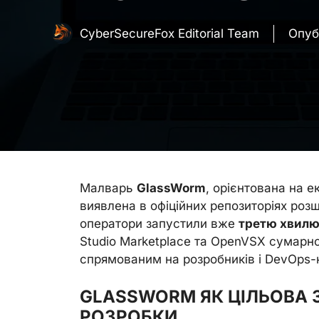
CyberSecureFox Editorial Team
Опуб
Малварь
GlassWorm
, орієнтована на е
виявлена в офіційних репозиторіях розш
оператори запустили вже
третю хвилю
Studio Marketplace та OpenVSX сумарно
спрямованим на розробників і DevOps-
GLASSWORM ЯК ЦІЛЬОВА 
РОЗРОБКИ