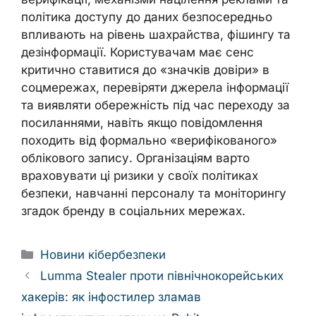
політика доступу до даних безпосередньо
впливають на рівень шахрайства, фішингу та
дезінформації. Користувачам має сенс
критично ставитися до «значків довіри» в
соцмережах, перевіряти джерела інформації
та виявляти обережність під час переходу за
посиланнями, навіть якщо повідомлення
походить від формально «верифікованого»
облікового запису. Організаціям варто
враховувати ці ризики у своїх політиках
безпеки, навчанні персоналу та моніторингу
згадок бренду в соціальних мережах.
Categories
Новини кібербезпеки
Lumma Stealer проти північнокорейських
хакерів: як інфостилер зламав