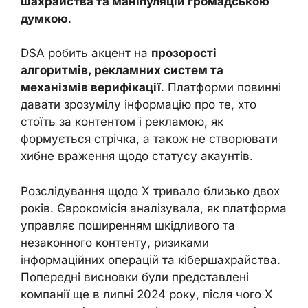
шахрайства та маніпуляцій громадською
думкою
.
DSA робить акцент на
прозорості
алгоритмів, рекламних систем та
механізмів верифікації
. Платформи повинні
давати зрозумілу інформацію про те, хто
стоїть за контентом і рекламою, як
формується стрічка, а також не створювати
хибне враження щодо статусу акаунтів.
Розслідування щодо X тривало близько двох
років. Єврокомісія аналізувала, як платформа
управляє поширенням шкідливого та
незаконного контенту, ризиками
інформаційних операцій та кібершахрайства.
Попередні висновки були представлені
компанії ще в липні 2024 року, після чого X