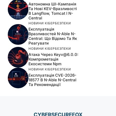
Автономна ШІ-Кампанія
Та Нові KEV-Вразливості
В Langflow, Tomcat І N-
Central
НОВИНИ КІБЕРБЕЗПЕКИ
Експлуатація
Вразливостей N-Able N-
Central: Що Відомо Та Як
Реагувати
НОВИНИ КІБЕРБЕЗПЕКИ
Атака Через
Keyv@6.0.0
:
Компрометація
Екосистеми Npm
НОВИНИ КІБЕРБЕЗПЕКИ
Експлуатація CVE-2026-
18577 В N-Able N-Central
Та Рекомендації
CYBERSECUREFOX