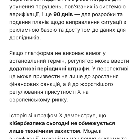
усунення порушень, пов’язаних із системою
верифікації, і ще
90 днів
— для розробки та
подання планів щодо виправлення ситуації з
рекламною базою та доступом до даних для
дослідників.
Якщо платформа не виконає вимог у
встановлений термін, регулятор може ввести
додаткові періодичні штрафи
. У перспективі
це може призвести не лише до зростання
фінансових санкцій, а й до жорсткішого
регулювання присутності X на
європейському ринку.
Історія зі штрафом X демонструє, що
кібербезпека сьогодні не обмежується
лише технічним захистом
. Моделі
верифікації, механізми націлення реклами та