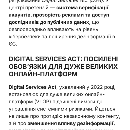
регулювання
Digital Services Act (DSA)
. У
центрі претензій —
система верифікації
акаунтів, прозорість реклами та доступ
дослідників до публічних даних
, що
безпосередньо впливають на рівень
кібербезпеки та поширення дезінформації в
ЄС.
DIGITAL SERVICES ACT: ПОСИЛЕНІ
ОБОВ’ЯЗКИ ДЛЯ ДУЖЕ ВЕЛИКИХ
ОНЛАЙН-ПЛАТФОРМ
Digital Services Act
, ухвалений у 2022 році,
встановлює для дуже великих онлайн-
платформ (VLOP) підвищені вимоги до
управління системними ризиками. Йдеться
не лише про протидію незаконному контенту,
а й про
зменшення впливу дезінформації,