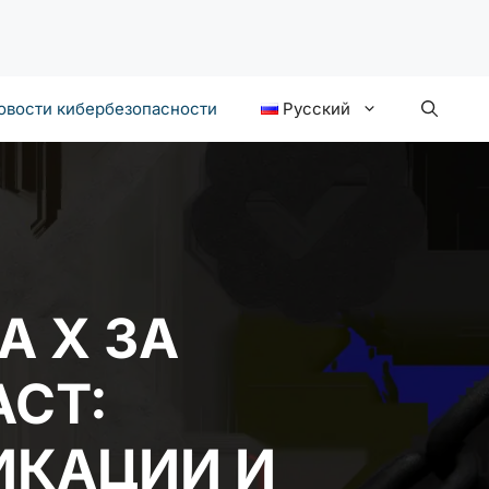
овости кибербезопасности
Русский
 X ЗА
ACT:
ИКАЦИИ И