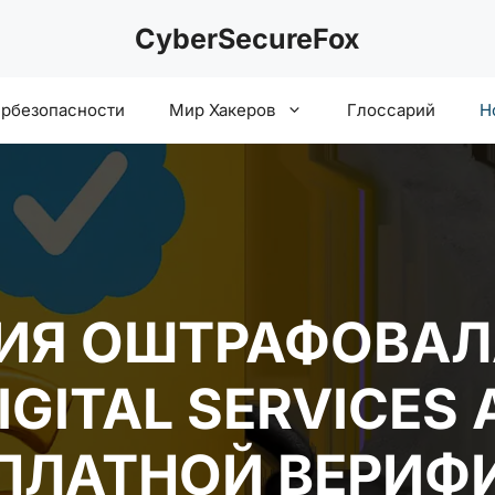
CyberSecureFox
ербезопасности
Мир Хакеров
Глоссарий
Н
Я ОШТРАФОВАЛА
GITAL SERVICES 
ПЛАТНОЙ ВЕРИФ