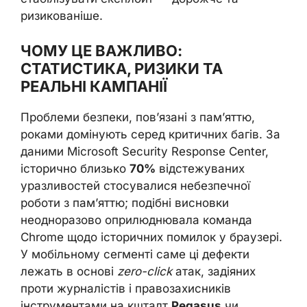
ризикованіше.
ЧОМУ ЦЕ ВАЖЛИВО:
СТАТИСТИКА, РИЗИКИ ТА
РЕАЛЬНІ КАМПАНІЇ
Проблеми безпеки, пов’язані з пам’яттю,
роками домінують серед критичних багів. За
даними Microsoft Security Response Center,
історично близько
70%
відстежуваних
уразливостей стосувалися небезпечної
роботи з пам’яттю; подібні висновки
неодноразово оприлюднювала команда
Chrome щодо історичних помилок у браузері.
У мобільному сегменті саме ці дефекти
лежать в основі
zero-click
атак, задіяних
проти журналістів і правозахисників
інструментами на кшталт
Pegasus
чи