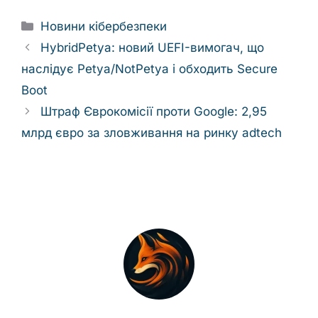
Categories
Новини кібербезпеки
HybridPetya: новий UEFI-вимогач, що
наслідує Petya/NotPetya і обходить Secure
Boot
Штраф Єврокомісії проти Google: 2,95
млрд євро за зловживання на ринку adtech