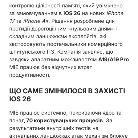
контролю цілісності пам’яті, який увімкнено
за замовчуванням в
iOS 26
на нових
iPhone
17
та
iPhone Air
. Рішення розроблене для
протидії дорогоцінним «нульовим дням» і
складним ланцюжкам експлойтів, які
застосовують постачальники комерційного
шпигунського ПЗ. Компанія заявляє, що
завдяки апаратним можливостям
A19/A19 Pro
MIE працює без відчутних втрат
продуктивності.
ЩО САМЕ ЗМІНИЛОСЯ В ЗАХИСТІ
IOS 26
MIE працює системно, покриваючи ядро та
понад
70 користувацьких процесів
. За
результатами внутрішніх тестів на
актуальних ланцюжках атак механізм блокує