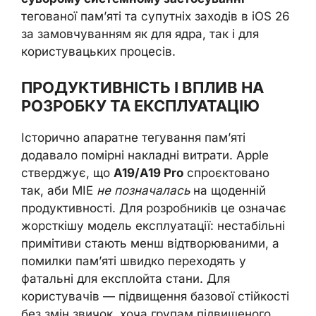
тегованої пам’яті та супутніх заходів в iOS 26
за замовчуванням як для ядра, так і для
користувацьких процесів.
ПРОДУКТИВНІСТЬ І ВПЛИВ НА
РОЗРОБКУ ТА ЕКСПЛУАТАЦІЮ
Історично апаратне тегування пам’яті
додавало помірні накладні витрати. Apple
стверджує, що
A19/A19 Pro
спроєктовано
так, аби MIE
не позначалась
на щоденній
продуктивності. Для розробників це означає
жорсткішу модель експлуатації: нестабільні
примітиви стають менш відтворюваними, а
помилки пам’яті швидко переходять у
фатальні для експлойта стани. Для
користувачів — підвищення базової стійкості
без змін звичок, хоча групам підвищеного