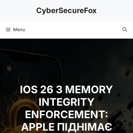
Skip
CyberSecureFox
to
content
Menu
IOS 26 З MEMORY
INTEGRITY
ENFORCEMENT:
APPLE ПІДНІМАЄ