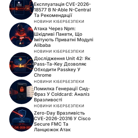
Експлуатація CVE-2026-
18577 В N-Able N-Central
Та Рекомендації
НОВИНИ КІБЕРБЕЗПЕКИ
Атака Через Npm:
Шкідливі Пакети, Що
Імітують Приватні Модулі
Alibaba
НОВИНИ КІБЕРБЕЗПЕКИ
Дослідження Unit 42: Як
Pass-Ta-Key Дозволяє
Обходити Passkey У
Chrome
НОВИНИ КІБЕРБЕЗПЕКИ
Помилка Генерації Сид-
Фраз У Coldcard: Аналіз
Вразливості
НОВИНИ КІБЕРБЕЗПЕКИ
Zero-Day Вразливість
CVE-2026-20316 У Cisco
Secure FMC Та
Ланцюжок Атак