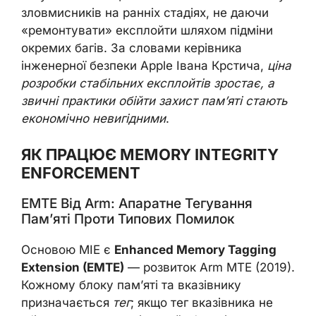
зловмисників на ранніх стадіях, не даючи
«ремонтувати» експлойти шляхом підміни
окремих багів. За словами керівника
інженерної безпеки Apple Івана Крстича,
ціна
розробки стабільних експлойтів зростає, а
звичні практики обійти захист пам’яті стають
економічно невигідними
.
ЯК ПРАЦЮЄ MEMORY INTEGRITY
ENFORCEMENT
EMTE Від Arm: Апаратне Тегування
Пам’яті Проти Типових Помилок
Основою MIE є
Enhanced Memory Tagging
Extension (EMTE)
— розвиток Arm MTE (2019).
Кожному блоку пам’яті та вказівнику
призначається
тег
; якщо тег вказівника не