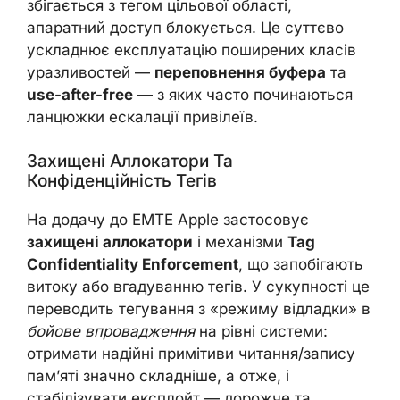
збігається з тегом цільової області,
апаратний доступ блокується. Це суттєво
ускладнює експлуатацію поширених класів
уразливостей —
переповнення буфера
та
use-after-free
— з яких часто починаються
ланцюжки ескалації привілеїв.
Захищені Аллокатори Та
Конфіденційність Тегів
На додачу до EMTE Apple застосовує
захищені аллокатори
і механізми
Tag
Confidentiality Enforcement
, що запобігають
витоку або вгадуванню тегів. У сукупності це
переводить тегування з «режиму відладки» в
бойове впровадження
на рівні системи:
отримати надійні примітиви читання/запису
пам’яті значно складніше, а отже, і
стабілізувати експлойт — дорожче та