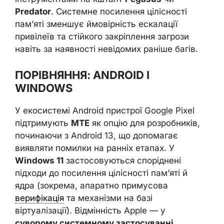
Predator
. Системне посилення цілісності
пам’яті зменшує ймовірність ескалації
привілеїв та стійкого закріплення загрози
навіть за наявності невідомих раніше багів.
ПОРІВНЯННЯ: ANDROID І
WINDOWS
У екосистемі Android пристрої Google Pixel
підтримують
MTE
як опцію для розробників,
починаючи з Android 13, що допомагає
виявляти помилки на ранніх етапах. У
Windows 11
застосовуються споріднені
підходи до посилення цілісності пам’яті й
ядра (зокрема, апаратно примусова
верифікація
та механізми на базі
віртуалізації). Відмінність Apple — у
суворому системному застосуванні