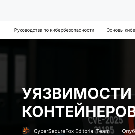
Перейти
к
содержимому
Руководства по кибербезопасности
Основы киб
УЯЗВИМОСТИ 
КОНТЕЙНЕРОВ
CyberSecureFox Editorial Team
Опуб