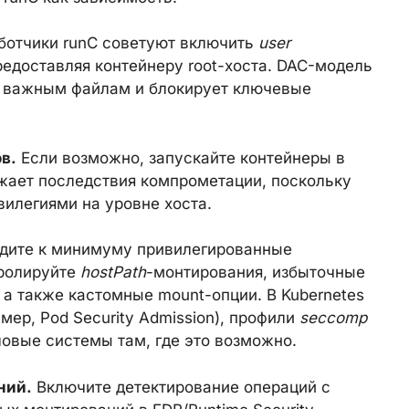
ботчики runC советуют включить
user
редоставляя контейнеру root-хоста. DAC-модель
ки важным файлам и блокирует ключевые
в.
Если возможно, запускайте контейнеры в
жает последствия компрометации, поскольку
илегиями на уровне хоста.
дите к минимуму привилегированные
тролируйте
hostPath
-монтирования, избыточные
, а также кастомные mount-опции. В Kubernetes
мер, Pod Security Admission), профили
seccomp
ловые системы там, где это возможно.
ний.
Включите детектирование операций с