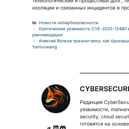
технологический и процессный долг, т
изоляции и связанных инцидентов в пр
Рубрики
Новости кибербезопасности
Критическая уязвимость CVE-2025-12480 в 
рекомендации
Алексей Волков признал вину: как брокер
Yanluowang
CYBERSECURE
Редакция CyberSecu
уязвимости, malwar
security, cloud secu
готовятся на основе 
Telegram
LinkedIn
Discord