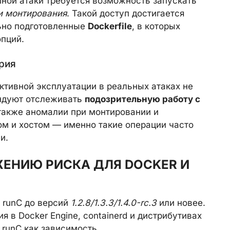
шной атаки требуется возможность запускать
и монтирования
. Такой доступ достигается
ьно подготовленные
Dockerfile
, в которых
пций.
рия
ктивной эксплуатации в реальных атаках не
ендуют отслеживать
подозрительную работу с
а также аномалии при монтировании и
м и хостом — именно такие операции часто
и.
ЕНИЮ РИСКА ДЛЯ DOCKER И
 runC до версий
1.2.8/1.3.3/1.4.0-rc.3
или новее.
 в Docker Engine, containerd и дистрибутивах
 runC как зависимость.