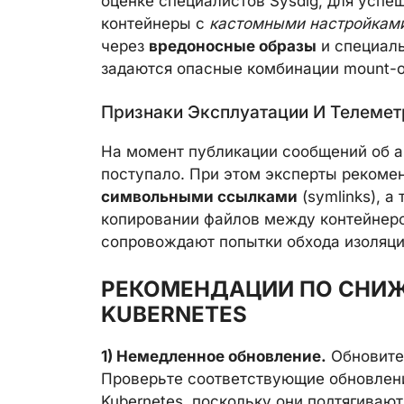
оценке специалистов Sysdig, для успе
контейнеры с
кастомными настройкам
через
вредоносные образы
и специал
задаются опасные комбинации mount-о
Признаки Эксплуатации И Телемет
На момент публикации сообщений об а
поступало. При этом эксперты реком
символьными ссылками
(symlinks), 
копировании файлов между контейнеро
сопровождают попытки обхода изоляци
РЕКОМЕНДАЦИИ ПО СНИЖ
KUBERNETES
1) Немедленное обновление.
Обновите
Проверьте соответствующие обновления
Kubernetes, поскольку они подтягивают