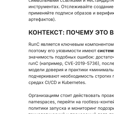
символьными ссылками и нестандартны
инструментах. Отслеживайте создание 
применяйте подписи образов и верифи
артефактов).
КОНТЕКСТ: ПОЧЕМУ ЭТО
RunC является ключевым компонентом
поэтому его уязвимости имеют
систем
значимость подобных ошибок: достато
runC (например, CVE-2019-5736), посл
модели доверия и практики «минималь
подчеркивают необходимость строгих п
средах CI/CD и Kubernetes.
Организациям стоит действовать проакт
namespaces, перейти на rootless-конте
политики запуска и мониторинг подозр