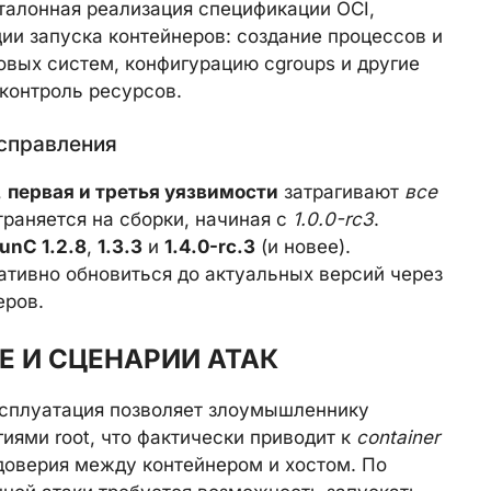
талонная реализация спецификации OCI,
ии запуска контейнеров: создание процессов и
овых систем, конфигурацию cgroups и другие
контроль ресурсов.
справления
,
первая и третья уязвимости
затрагивают
все
раняется на сборки, начиная с
1.0.0-rc3
.
runC 1.2.8
,
1.3.3
и
1.4.0-rc.3
(и новее).
тивно обновиться до актуальных версий через
еров.
 И СЦЕНАРИИ АТАК
ксплуатация позволяет злоумышленнику
иями root, что фактически приводит к
container
оверия между контейнером и хостом. По