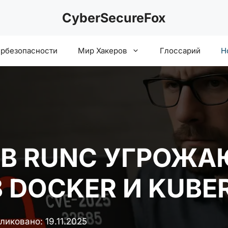
CyberSecureFox
ербезопасности
Мир Хакеров
Глоссарий
Н
В RUNC УГРОЖА
 DOCKER И KUBE
ликовано:
19.11.2025