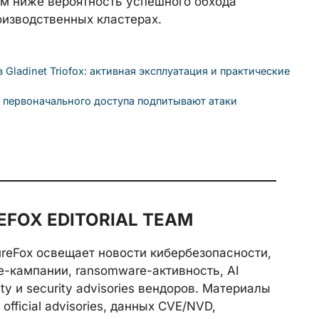
ем ниже вероятность успешного обхода
оизводственных кластерах.
Gladinet Triofox: активная эксплуатация и практические
ы первоначального доступа подпитывают атаки
FOX EDITORIAL TEAM
reFox освещает новости кибербезопасности,
e-кампании, ransomware-активность, AI
rity и security advisories вендоров. Материалы
official advisories, данных CVE/NVD,