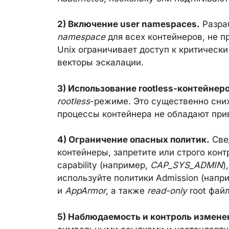
2) Включение user namespaces.
Разра
namespace
для всех контейнеров, не п
Unix ограничивает доступ к критичес
векторы эскалации.
3) Использование rootless-контейнеро
rootless
-режиме. Это существенно сни
процессы контейнера не обладают прив
4) Ограничение опасных политик.
Све
контейнеры, запретите или строго кон
capability (например,
CAP_SYS_ADMIN
)
используйте политики Admission (напри
и
AppArmor
, а также
read-only
root фай
5) Наблюдаемость и контроль измене