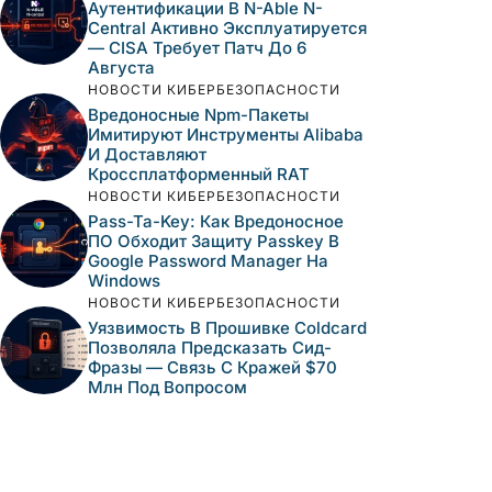
Аутентификации В N-Able N-
Central Активно Эксплуатируется
— CISA Требует Патч До 6
Августа
НОВОСТИ КИБЕРБЕЗОПАСНОСТИ
Вредоносные Npm-Пакеты
Имитируют Инструменты Alibaba
И Доставляют
Кроссплатформенный RAT
НОВОСТИ КИБЕРБЕЗОПАСНОСТИ
Pass-Ta-Key: Как Вредоносное
ПО Обходит Защиту Passkey В
Google Password Manager На
Windows
НОВОСТИ КИБЕРБЕЗОПАСНОСТИ
Уязвимость В Прошивке Coldcard
Позволяла Предсказать Сид-
Фразы — Связь С Кражей $70
Млн Под Вопросом