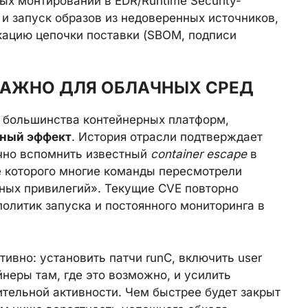
х монтирований в EDR/Runtime Security-
и запуск образов из недоверенных источников,
кацию цепочки поставки (SBOM, подписи
 ВАЖНО ДЛЯ ОБЛАЧНЫХ СРЕД
 большинства контейнерных платформ,
ный эффект
. История отрасли подтверждает
чно вспомнить известный
container escape
в
е которого многие команды пересмотрели
ных привилегий». Текущие CVE повторно
олитик запуска и постоянного мониторинга в
ивно: установить патчи runC, включить user
йнеры там, где это возможно, и усилить
ительной активности. Чем быстрее будет закрыт