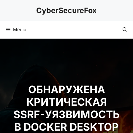
Перейти
CyberSecureFox
к
содержимому
Меню
ОБНАРУЖЕНА
КРИТИЧЕСКАЯ
SSRF-УЯЗВИМОСТЬ
В DOCKER DESKTOP