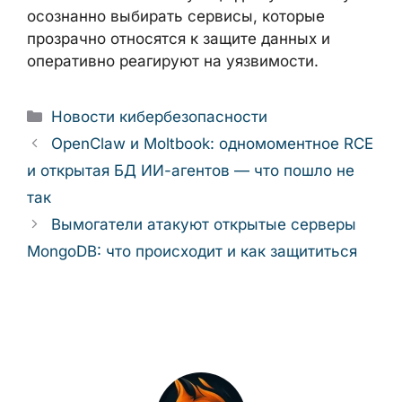
безопасность по умолчанию и регулярный
мониторинг в стандартный жизненный цикл
разработки. Пользователям же важно
повышать собственную цифровую гигиену
и осознанно выбирать сервисы, которые
прозрачно относятся к защите данных и
оперативно реагируют на уязвимости.
Рубрики
Новости кибербезопасности
OpenClaw и Moltbook: одномоментное
RCE и открытая БД ИИ-агентов — что
пошло не так
Вымогатели атакуют открытые серверы
MongoDB: что происходит и как защититься