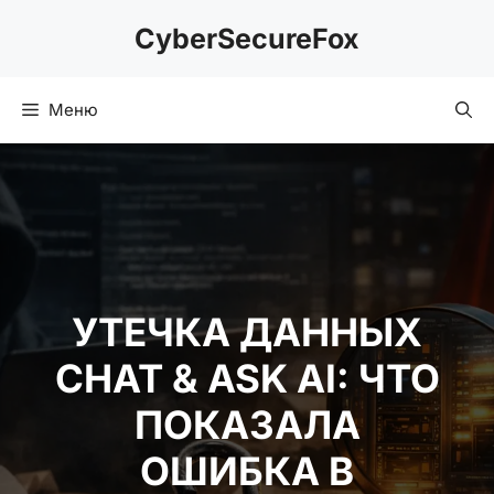
Перейти
CyberSecureFox
к
содержимому
Меню
УТЕЧКА ДАННЫХ
CHAT & ASK AI: ЧТО
ПОКАЗАЛА ОШИБКА
В НАСТРОЙКЕ