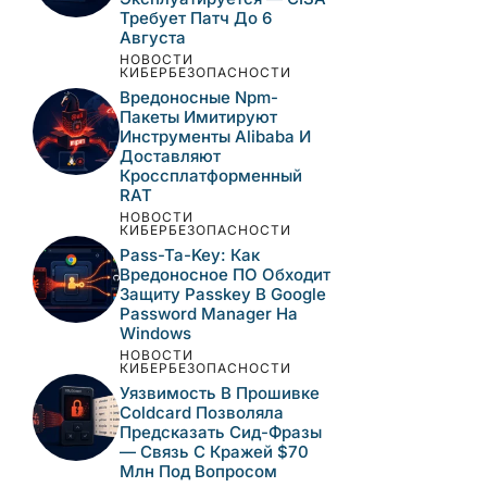
НОВОСТИ
КИБЕРБЕЗОПАСНОСТИ
Уязвимость Обхода
Аутентификации В N-
Able N-Central Активно
Эксплуатируется —
CISA Требует Патч До 6
Августа
НОВОСТИ
КИБЕРБЕЗОПАСНОСТИ
Вредоносные Npm-
Пакеты Имитируют
Инструменты Alibaba И
Доставляют
Кроссплатформенный
RAT
НОВОСТИ
КИБЕРБЕЗОПАСНОСТИ
Pass-Ta-Key: Как
Вредоносное ПО
Обходит Защиту
Passkey В Google
Password Manager На
Windows
НОВОСТИ