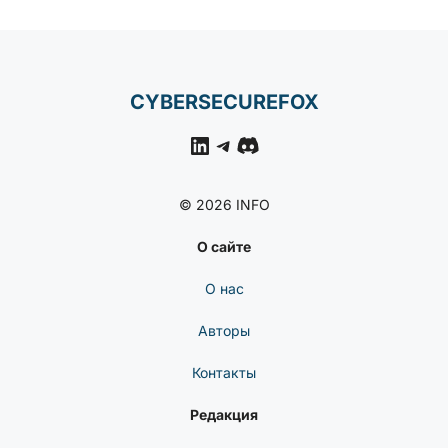
КИБЕРБЕЗОПАСНОСТИ
Уязвимость В Прошивке
Coldcard Позволяла
Предсказать Сид-Фразы
— Связь С Кражей $70
Млн Под Вопросом
CYBERSECUREFOX
LinkedIn
Telegram
Discord
© 2026 INFO
О сайте
О нас