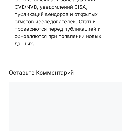
ransomware-активность, AI security,
cloud security и security advisories
вендоров. Материалы готовятся на
основе official advisories, данных
CVE/NVD, уведомлений CISA,
публикаций вендоров и открытых
отчётов исследователей. Статьи
проверяются перед публикацией и
обновляются при появлении новых
данных.
Оставьте Комментарий
Комментарий