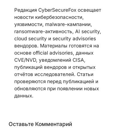
Редакция CyberSecureFox освещает
новости кибербезопасности,
уязвимости, malware-кампании,
ransomware-активность, AI security,
cloud security и security advisories
вендоров. Материалы готовятся на
основе official advisories, данных
CVE/NVD, уведомлений CISA,
публикаций вендоров и открытых
отчётов исследователей. Статьи
проверяются перед публикацией и
обновляются при появлении новых
данных.
Оставьте Комментарий