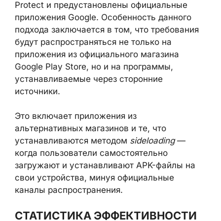
Protect и предустановлены официальные
приложения Google. Особенность данного
подхода заключается в том, что требования
будут распространяться не только на
приложения из официального магазина
Google Play Store, но и на программы,
устанавливаемые через сторонние
источники.
Это включает приложения из
альтернативных магазинов и те, что
устанавливаются методом
sideloading
—
когда пользователи самостоятельно
загружают и устанавливают APK-файлы на
свои устройства, минуя официальные
каналы распространения.
СТАТИСТИКА ЭФФЕКТИВНОСТИ