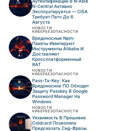
Аутентификации В N-Able
N-Central Активно
Эксплуатируется — CISA
Требует Патч До 6
Августа
НОВОСТИ
КИБЕРБЕЗОПАСНОСТИ
Вредоносные Npm-
Пакеты Имитируют
Инструменты Alibaba И
Доставляют
Кроссплатформенный
RAT
НОВОСТИ
КИБЕРБЕЗОПАСНОСТИ
Pass-Ta-Key: Как
Вредоносное ПО Обходит
Защиту Passkey В Google
Password Manager На
Windows
НОВОСТИ
КИБЕРБЕЗОПАСНОСТИ
Уязвимость В Прошивке
Coldcard Позволяла
Предсказать Сид-Фразы