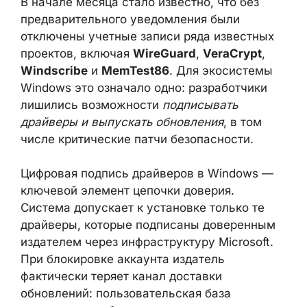
отключены учетные записи ряда известных
проектов, включая
WireGuard
,
VeraCrypt
,
Windscribe
и
MemTest86
. Для экосистемы
Windows это означало одно: разработчики
лишились возможности
подписывать
драйверы и выпускать обновления
, в том
числе критические патчи безопасности.
Цифровая подпись драйверов в Windows —
ключевой элемент цепочки доверия.
Система допускает к установке только те
драйверы, которые подписаны доверенным
издателем через инфраструктуру Microsoft.
При блокировке аккаунта издатель
фактически теряет канал доставки
обновлений: пользовательская база
продолжает работать на старых версиях, а
уязвимости остаются не закрытыми.