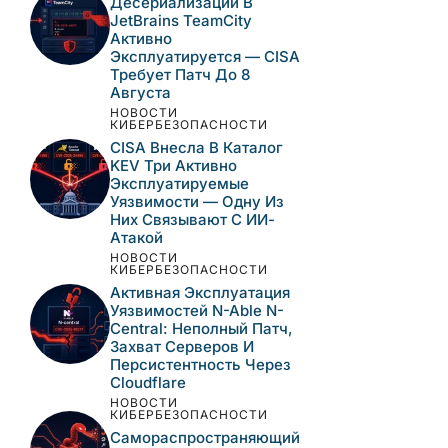
САМЫЕ ПОПУЛЯРНЫЕ
НОВОСТИ
КИБЕРБЕЗОПАСНОСТИ
Критические
Уязвимости В Veeam
VSPC, Terraform MCP
Server И Django —
Анализ И Рекомендации
НОВОСТИ
КИБЕРБЕЗОПАСНОСТИ
Критическая
Уязвимость
Десериализации В
JetBrains TeamCity
Активно
Эксплуатируется —
CISA Требует Патч До 8
Августа
НОВОСТИ
КИБЕРБЕЗОПАСНОСТИ
CISA Внесла В Каталог
KEV Три Активно
Эксплуатируемые
Уязвимости — Одну Из
Них Связывают С ИИ-