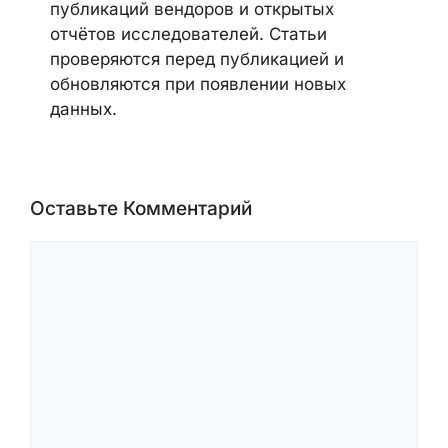
уязвимости, malware-кампании,
ransomware-активность, AI security,
cloud security и security advisories
вендоров. Материалы готовятся на
основе official advisories, данных
CVE/NVD, уведомлений CISA,
публикаций вендоров и открытых
отчётов исследователей. Статьи
проверяются перед публикацией и
обновляются при появлении новых
данных.
Оставьте Комментарий
Комментарий