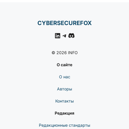
Затронула Сотни
Пакетов
НОВОСТИ
КИБЕРБЕЗОПАСНОСТИ
Уязвимость Обхода
Аутентификации В N-
Able N-Central Активно
Эксплуатируется —
CISA Требует Патч До 6
Августа
CYBERSECUREFOX
LinkedIn
Telegram
Discord
© 2026 INFO
О сайте