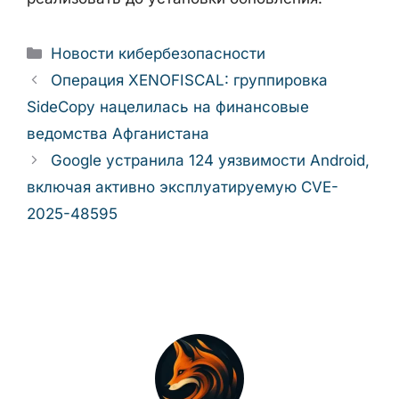
Внесение в каталог CISA KEV — это
подтверждённый сигнал об активных
атаках, а ограничение доступа к
протоколам T3 и IIOP из недоверенных
сетей является минимальной мерой
защиты, которую можно реализовать до
установки обновления.
Рубрики
Новости кибербезопасности
Операция XENOFISCAL: группировка
SideCopy нацелилась на финансовые
ведомства Афганистана
Google устранила 124 уязвимости
Android, включая активно
эксплуатируемую CVE-2025-48595