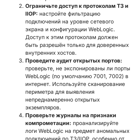
июль 2024 года
. Если сервер не
обновлялся с тех пор, рекомендуется
применить последний доступный
CPU, который включает и это
исправление.
Ограничьте доступ к протоколам T3
и IIOP:
настройте фильтрацию
подключений на уровне сетевого
экрана и конфигурации WebLogic.
Доступ к этим протоколам должен
быть разрешён только для
доверенных внутренних хостов.
Проведите аудит открытых портов:
проверьте, не экспонированы ли
порты WebLogic (по умолчанию 7001,
7002) в интернет. Используйте
сканирование периметра для
выявления непреднамеренно