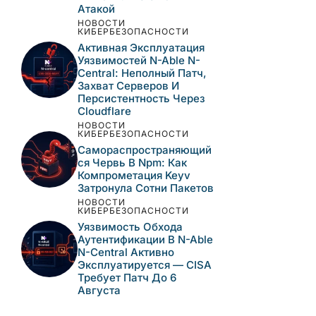
Активно
Эксплуатируется —
CISA Требует Патч До 8
Августа
НОВОСТИ
КИБЕРБЕЗОПАСНОСТИ
CISA Внесла В Каталог
KEV Три Активно
Эксплуатируемые
Уязвимости — Одну Из
Них Связывают С ИИ-
Атакой
НОВОСТИ
КИБЕРБЕЗОПАСНОСТИ
Активная Эксплуатация
Уязвимостей N-Able N-
Central: Неполный Патч,
Захват Серверов И
Персистентность Через
Cloudflare
НОВОСТИ
КИБЕРБЕЗОПАСНОСТИ
Самораспространяющи
Йся Червь В Npm: Как
Компрометация Keyv