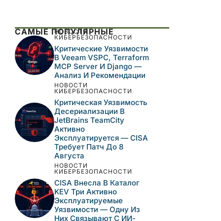
Этот сайт использует Akismet для борьбы
со спамом.
Узнайте, как обрабатываются
ваши данные комментариев
.
САМЫЕ ПОПУЛЯРНЫЕ
НОВОСТИ
КИБЕРБЕЗОПАСНОСТИ
Критические
Уязвимости В Veeam
VSPC, Terraform MCP
Server И Django —
Анализ И Рекомендации
НОВОСТИ
КИБЕРБЕЗОПАСНОСТИ
Критическая
Уязвимость
Десериализации В
JetBrains TeamCity