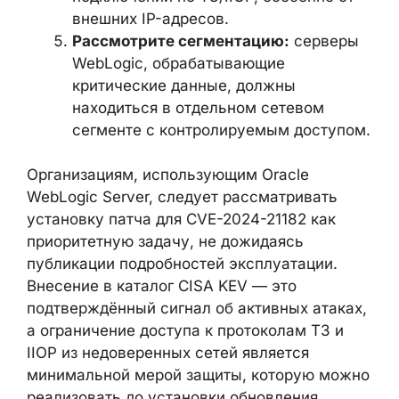
открытых экземпляров.
Проверьте журналы на признаки
компрометации:
проанализируйте
логи WebLogic на предмет
аномальных подключений по T3/IIOP,
особенно от внешних IP-адресов.
Рассмотрите сегментацию:
серверы
WebLogic, обрабатывающие
критические данные, должны
находиться в отдельном сетевом
сегменте с контролируемым
доступом.
Организациям, использующим Oracle
WebLogic Server, следует рассматривать
установку патча для CVE-2024-21182 как
приоритетную задачу, не дожидаясь
публикации подробностей эксплуатации.