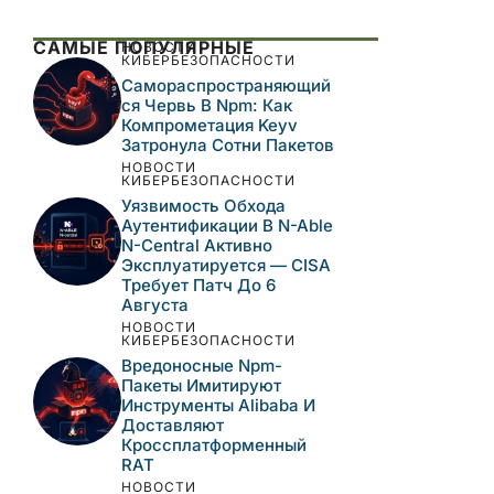
САМЫЕ ПОПУЛЯРНЫЕ
НОВОСТИ
КИБЕРБЕЗОПАСНОСТИ
Самораспространяющий
Ся Червь В Npm: Как
Компрометация Keyv
Затронула Сотни Пакетов
НОВОСТИ
КИБЕРБЕЗОПАСНОСТИ
Уязвимость Обхода
Аутентификации В N-Able
N-Central Активно
Эксплуатируется — CISA
Требует Патч До 6
Августа
НОВОСТИ
КИБЕРБЕЗОПАСНОСТИ
Вредоносные Npm-
Пакеты Имитируют
Инструменты Alibaba И
Доставляют
Кроссплатформенный
RAT
НОВОСТИ