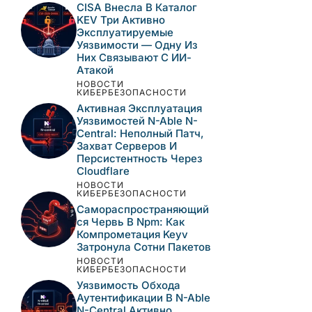
CISA Внесла В Каталог
KEV Три Активно
Эксплуатируемые
Уязвимости — Одну Из
Них Связывают С ИИ-
Атакой
НОВОСТИ
КИБЕРБЕЗОПАСНОСТИ
Активная Эксплуатация
Уязвимостей N-Able N-
Central: Неполный Патч,
Захват Серверов И
Персистентность Через
Cloudflare
НОВОСТИ
КИБЕРБЕЗОПАСНОСТИ
Самораспространяющий
Ся Червь В Npm: Как
Компрометация Keyv
Затронула Сотни Пакетов
НОВОСТИ
КИБЕРБЕЗОПАСНОСТИ
Уязвимость Обхода
Аутентификации В N-Able
N-Central Активно