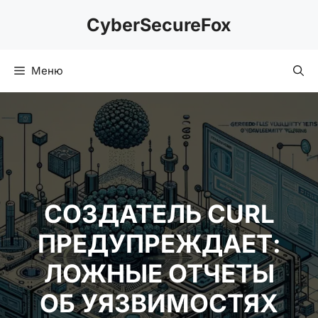
Перейти
CyberSecureFox
к
содержимому
Меню
СОЗДАТЕЛЬ CURL
ПРЕДУПРЕЖДАЕТ:
ЛОЖНЫЕ ОТЧЕТЫ
ОБ УЯЗВИМОСТЯХ