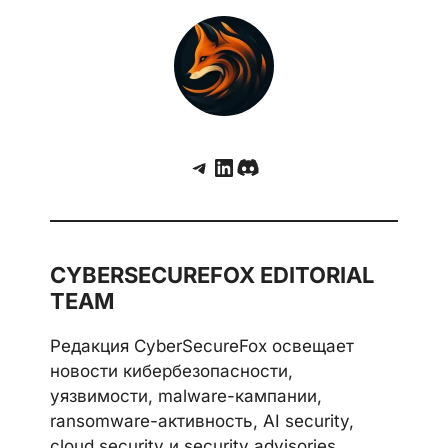
Telegram
LinkedIn
Discord
CYBERSECUREFOX EDITORIAL
TEAM
Редакция CyberSecureFox освещает
новости кибербезопасности,
уязвимости, malware-кампании,
ransomware-активность, AI security,
cloud security и security advisories