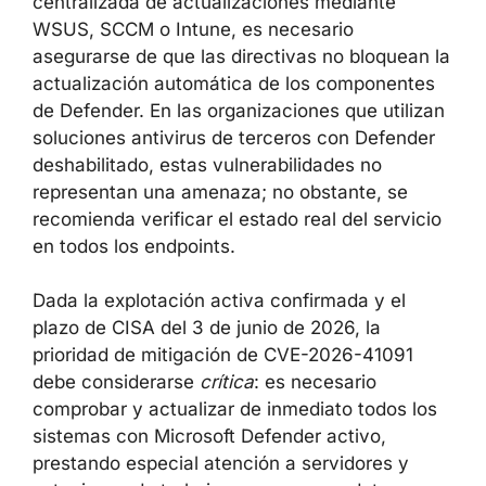
(Configuración → Acerca de)
Asegúrese de que la
Antimalware
Client Version
corresponde a las
versiones 1.1.26040.8 o 4.18.26040.7 o
superiores
Para entornos corporativos con gestión
centralizada de actualizaciones mediante
WSUS, SCCM o Intune, es necesario
asegurarse de que las directivas no bloquean
la actualización automática de los
componentes de Defender. En las
organizaciones que utilizan soluciones
antivirus de terceros con Defender
deshabilitado, estas vulnerabilidades no
representan una amenaza; no obstante, se
recomienda verificar el estado real del
servicio en todos los endpoints.