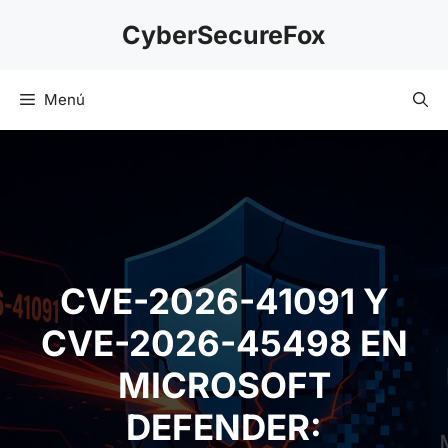
Saltar
CyberSecureFox
al
contenido
Menú
CVE-2026-41091 Y
CVE-2026-45498 EN
MICROSOFT
DEFENDER: ANÁLISIS