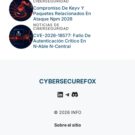
CIBERSEGURIDAD
Langflow, Tomcat Y N-
Central En El Nuevo Lote
Crítico De CISA
NOTICIAS DE
CIBERSEGURIDAD
Ataques A N-Able N-
Central Permiten Acceso
Remoto A Entornos
Gestionados
NOTICIAS DE
CIBERSEGURIDAD
Compromiso De Keyv Y
Paquetes Relacionados
En Ataque Npm 2026
NOTICIAS DE
CIBERSEGURIDAD
CVE-2026-18577: Fallo
De Autenticación Crítico
En N-Able N-Central