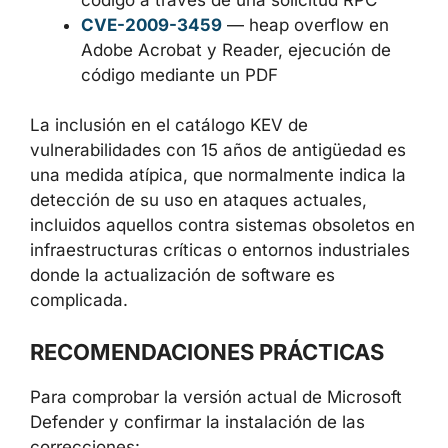
CVE-2009-1537
— sobrescritura de un
byte NULL en DirectX/DirectShow
(quartz.dll), ejecución de código
mediante un archivo QuickTime
CVE-2008-4250
— buffer overflow en
Windows Server Service, ejecución de
código a través de una solicitud RPC
CVE-2009-3459
— heap overflow en
Adobe Acrobat y Reader, ejecución de
código mediante un PDF
La inclusión en el catálogo KEV de
vulnerabilidades con 15 años de antigüedad
es una medida atípica, que normalmente
indica la detección de su uso en ataques
actuales, incluidos aquellos contra sistemas
obsoletos en infraestructuras críticas o
entornos industriales donde la actualización