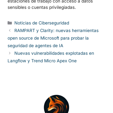
Dada la explotación activa confirmada y el
plazo de CISA del 3 de junio de 2026, la
prioridad de mitigación de CVE-2026-41091
debe considerarse
crítica
: es necesario
comprobar y actualizar de inmediato todos los
sistemas con Microsoft Defender activo,
prestando especial atención a servidores y
estaciones de trabajo con acceso a datos
sensibles o cuentas privilegiadas.
Categorías
Noticias de Ciberseguridad
RAMPART y Clarity: nuevas herramientas
open source de Microsoft para probar la
seguridad de agentes de IA
Nuevas vulnerabilidades explotadas en
Langflow y Trend Micro Apex One