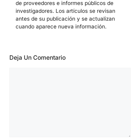
El equipo editorial de CyberSecureFox
cubre noticias de ciberseguridad,
vulnerabilidades, campañas de malware,
actividad de ransomware, AI security,
cloud security y security advisories de
proveedores. Los materiales se preparan
a partir de official advisories, datos de
CVE/NVD, alertas de CISA, publicaciones
de proveedores e informes públicos de
investigadores. Los artículos se revisan
antes de su publicación y se actualizan
cuando aparece nueva información.
Deja Un Comentario
Comentario