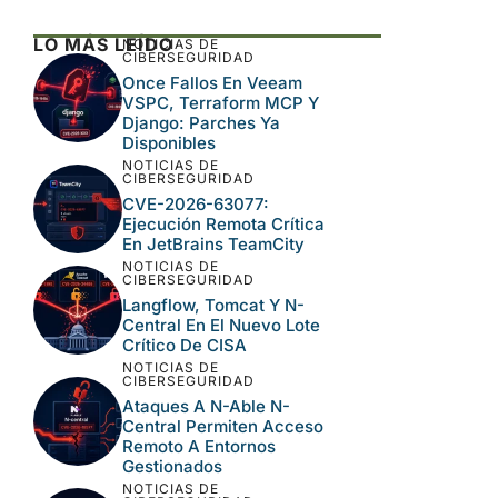
Este sitio usa Akismet para reducir el spam.
Aprende cómo se procesan los datos de tus
comentarios.
LO MÁS LEÍDO
NOTICIAS DE
CIBERSEGURIDAD
Once Fallos En Veeam
VSPC, Terraform MCP Y
Django: Parches Ya
Disponibles
NOTICIAS DE
CIBERSEGURIDAD
CVE-2026-63077:
Ejecución Remota Crítica
En JetBrains TeamCity
NOTICIAS DE