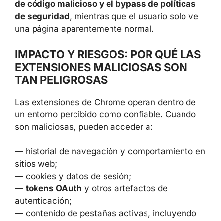
Frame-Options
, diseñadas para limitar la
ejecución de scripts no autorizados y evitar
que una página sea incrustada de forma
peligrosa en otros sitios. Al suprimir estas
defensas, las extensiones amplían
significativamente la superficie de ataque,
facilitando la
inyección de código malicioso
y el bypass de políticas de seguridad
,
mientras que el usuario solo ve una página
aparentemente normal.
IMPACTO Y RIESGOS: POR QUÉ
LAS EXTENSIONES MALICIOSAS
SON TAN PELIGROSAS
Las extensiones de Chrome operan dentro de
un entorno percibido como confiable. Cuando
son maliciosas, pueden acceder a: