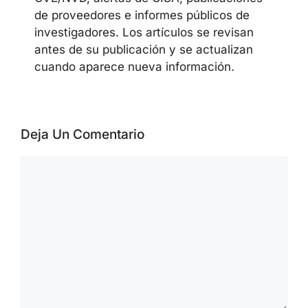
El equipo editorial de CyberSecureFox
cubre noticias de ciberseguridad,
vulnerabilidades, campañas de malware,
actividad de ransomware, AI security,
cloud security y security advisories de
proveedores. Los materiales se preparan
a partir de official advisories, datos de
CVE/NVD, alertas de CISA, publicaciones
de proveedores e informes públicos de
investigadores. Los artículos se revisan
antes de su publicación y se actualizan
cuando aparece nueva información.
Deja Un Comentario
Comentario