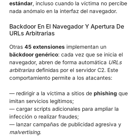
token o un identificador asociado, puede
secuestrar sesiones, acceder a datos
personales y sortear mecanismos de
autenticación estándar
, incluso cuando la
víctima no percibe nada anómalo en la
interfaz del navegador.
Backdoor En El Navegador Y Apertura De
URLs Arbitrarias
Otras
45 extensiones
implementan un
bäckdoor genérico
: cada vez que se inicia el
navegador, abren de forma automática
URLs
arbitrarias
definidas por el servidor C2. Este
comportamiento permite a los atacantes:
— redirigir a la víctima a sitios de
phishing
que imitan servicios legítimos;