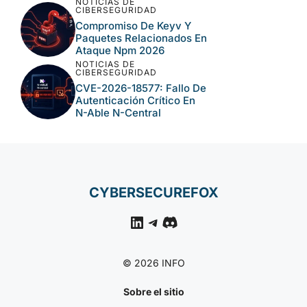
NOTICIAS DE
CIBERSEGURIDAD
Langflow, Tomcat Y N-
Central En El Nuevo Lote
Crítico De CISA
NOTICIAS DE
CIBERSEGURIDAD
Ataques A N-Able N-
Central Permiten Acceso
Remoto A Entornos
Gestionados
NOTICIAS DE
CIBERSEGURIDAD
Compromiso De Keyv Y
Paquetes Relacionados
En Ataque Npm 2026
NOTICIAS DE
CIBERSEGURIDAD
CVE-2026-18577: Fallo
De Autenticación Crítico
En N-Able N-Central