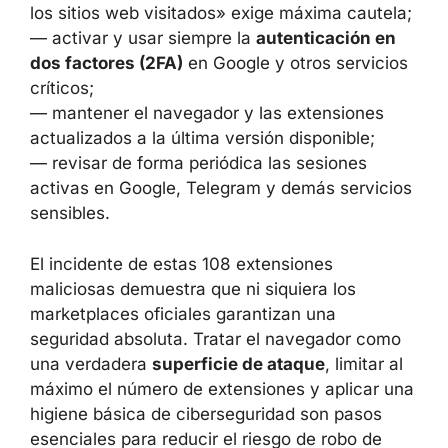
extensiones instaladas y eliminar las que no
se utilicen o no se comprendan;
— instalar solo complementos de
desarrolladores con reputación verificable
y
buen historial;
— revisar cuidadosamente los permisos: un
acceso del tipo «ver y modificar datos en
todos los sitios web visitados» exige máxima
cautela;
— activar y usar siempre la
autenticación en
dos factores (2FA)
en Google y otros
servicios críticos;
— mantener el navegador y las extensiones
actualizados a la última versión disponible;
— revisar de forma periódica las sesiones
activas en Google, Telegram y demás
servicios sensibles.