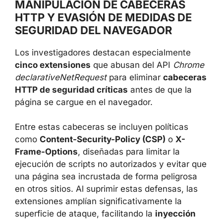
ejecutan código en segundo plano que el
usuario no ve. El resultado es un entorno
donde la extensión puede
interceptar datos
de sesión, modificar el contenido mostrado
y monitorizar actividad de forma continua
.
MANIPULACIÓN DE CABECERAS
HTTP Y EVASIÓN DE MEDIDAS DE
SEGURIDAD DEL NAVEGADOR
Los investigadores destacan especialmente
cinco extensiones
que abusan del API
Chrome declarativeNetRequest
para eliminar
cabeceras HTTP de seguridad críticas
antes
de que la página se cargue en el navegador.
Entre estas cabeceras se incluyen políticas
como
Content-Security-Policy (CSP)
o
X-