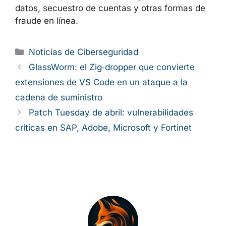
El incidente de estas 108 extensiones
maliciosas demuestra que ni siquiera los
marketplaces oficiales garantizan una
seguridad absoluta. Tratar el navegador como
una verdadera
superficie de ataque
, limitar al
máximo el número de extensiones y aplicar
una higiene básica de ciberseguridad son
pasos esenciales para reducir el riesgo de
robo de datos, secuestro de cuentas y otras
formas de fraude en línea.
Categorías
Noticias de Ciberseguridad
GlassWorm: el Zig‑dropper que convierte
extensiones de VS Code en un ataque a la
cadena de suministro
Patch Tuesday de abril: vulnerabilidades