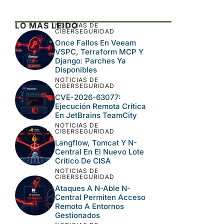
vez que comente.
Este sitio usa Akismet para reducir el spam.
Aprende cómo se procesan los datos de tus
comentarios.
LO MÁS LEÍDO
NOTICIAS DE
CIBERSEGURIDAD
Once Fallos En Veeam
VSPC, Terraform MCP Y
Django: Parches Ya
Disponibles
NOTICIAS DE
CIBERSEGURIDAD
CVE-2026-63077:
Ejecución Remota Crítica
En JetBrains TeamCity