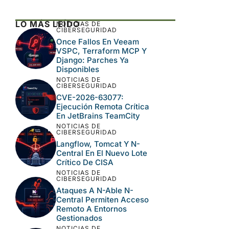
Este sitio usa Akismet para reducir el spam.
Aprende cómo se procesan los datos de tus
comentarios.
LO MÁS LEÍDO
NOTICIAS DE
CIBERSEGURIDAD
Once Fallos En Veeam
VSPC, Terraform MCP Y
Django: Parches Ya
Disponibles
NOTICIAS DE
CIBERSEGURIDAD
CVE-2026-63077:
Ejecución Remota Crítica
En JetBrains TeamCity
NOTICIAS DE