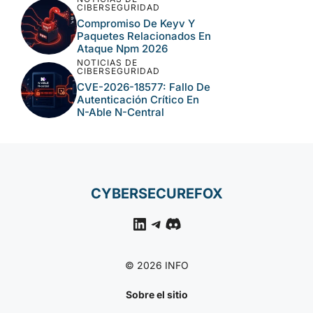
CIBERSEGURIDAD
Langflow, Tomcat Y N-
Central En El Nuevo Lote
Crítico De CISA
NOTICIAS DE
CIBERSEGURIDAD
Ataques A N-Able N-
Central Permiten Acceso
Remoto A Entornos
Gestionados
NOTICIAS DE
CIBERSEGURIDAD
Compromiso De Keyv Y
Paquetes Relacionados
En Ataque Npm 2026
NOTICIAS DE
CIBERSEGURIDAD
CVE-2026-18577: Fallo
De Autenticación Crítico
En N-Able N-Central