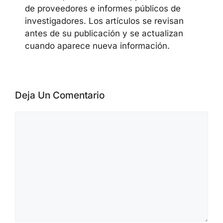
El equipo editorial de CyberSecureFox
cubre noticias de ciberseguridad,
vulnerabilidades, campañas de malware,
actividad de ransomware, AI security,
cloud security y security advisories de
proveedores. Los materiales se preparan
a partir de official advisories, datos de
CVE/NVD, alertas de CISA, publicaciones
de proveedores e informes públicos de
investigadores. Los artículos se revisan
antes de su publicación y se actualizan
cuando aparece nueva información.
Deja Un Comentario
Comentario