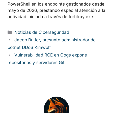
Las organizaciones que operan FortiClient
EMS deben considerar la actualización a la
versión 7.4.7 como una prioridad de primer
orden. Incluso en ausencia de indicios de
compromiso, se recomienda auditar la
configuración del servidor EMS y revisar los
registros de PowerShell en los endpoints
gestionados desde mayo de 2026, prestando
especial atención a la actividad iniciada a
través de fortitray.exe.
Categorías
Noticias de Ciberseguridad
Jacob Butler, presunto administrador del
botnet DDoS Kimwolf
Vulnerabilidad RCE en Gogs expone