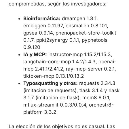
bioinformática, paquetes con temática de IA y
Model Context Protocol (MCP), así como
imitaciones de bibliotecas populares mediante
typosquatting. Lista completa de versiones
comprometidas, según los investigadores:
Bioinformática:
dreamgen 1.8.1,
embiggen 0.11.97, ensmallen 0.8.101,
gpsea 0.9.14, phenopacket-store-
toolkit 0.1.7, ppkt2synergy 0.1.1,
pyphetools 0.9.120
IA y MCP:
instructor-mcp 1.15.2/1.15.3,
langchain-core-mcp 1.4.2/1.4.3,
openai-mcp 2.41.1/2.41.2, ray-mcp-
server 0.2.1, tiktoken-mcp 0.13.1/0.13.2
Typosquatting y otros:
rsquests 2.34.3
(imitación de requests), tlask 3.1.4 y
rlask 3.1.7 (imitación de flask), mem8