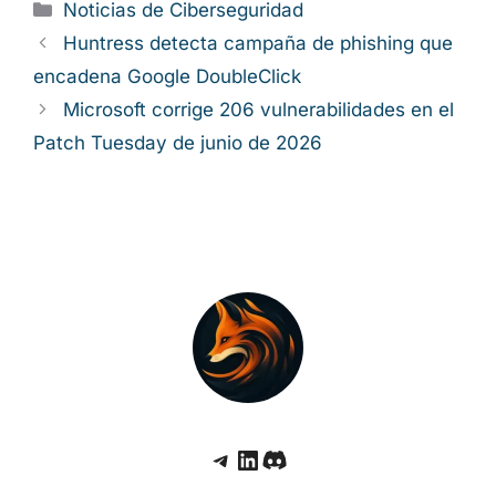
detección existentes. La prioridad debe ser
auditar las dependencias y rotar todos los
secretos en los entornos donde pudieran
haberse instalado los paquetes mencionados.
Categorías
Noticias de Ciberseguridad
Huntress detecta campaña de phishing
que encadena Google DoubleClick
Microsoft corrige 206 vulnerabilidades en
el Patch Tuesday de junio de 2026