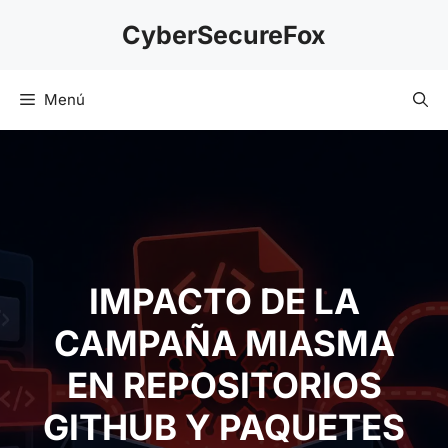
Saltar
CyberSecureFox
al
contenido
Menú
IMPACTO DE LA
CAMPAÑA MIASMA
EN REPOSITORIOS
GITHUB Y PAQUETES