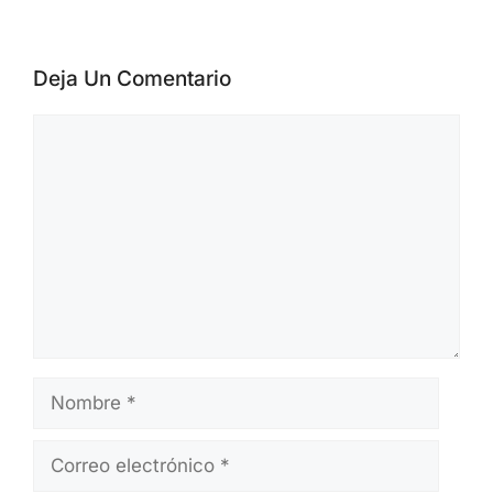
CVE/NVD, alertas de CISA, publicaciones
de proveedores e informes públicos de
investigadores. Los artículos se revisan
antes de su publicación y se actualizan
cuando aparece nueva información.
Deja Un Comentario
Comentario