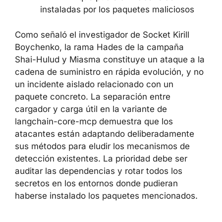
en CI/CD
Revise la presencia de archivos .pth y
.abi3.so:
en los entornos virtuales de
Python, busque archivos
.pth
sospechosos y extensiones nativas
que pudieran haber sido
.abi3.so
instaladas por los paquetes maliciosos
Como señaló el investigador de Socket Kirill
Boychenko, la rama Hades de la campaña
Shai-Hulud y Miasma constituye un ataque a
la cadena de suministro en rápida evolución,
y no un incidente aislado relacionado con un
paquete concreto. La separación entre
cargador y carga útil en la variante de
langchain-core-mcp demuestra que los
atacantes están adaptando deliberadamente
sus métodos para eludir los mecanismos de