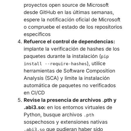
entorno, cambie de inmediato todos los
tokens, claves API y credenciales
accesibles desde ese entorno, incluidos
los secretos de CI/CD
Compruebe los repositorios de
Microsoft:
si ha clonado o utilizado
proyectos open source de Microsoft
desde GitHub en las últimas semanas,
espere la notificación oficial de
Microsoft o compruebe el estado de los
repositorios específicos
Refuerce el control de dependencias:
implante la verificación de hashes de
los paquetes durante la instalación (
pip
), utilice
install --require-hashes
herramientas de Software Composition
Analysis (SCA) y limite la instalación
automática de paquetes no verificados