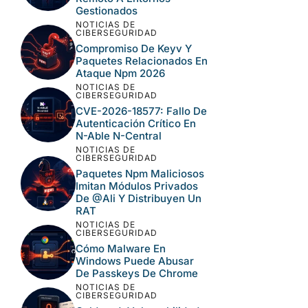
LO MÁS LEÍDO
NOTICIAS DE
CIBERSEGURIDAD
Ataques A N-Able N-
Central Permiten Acceso
Remoto A Entornos
Gestionados
NOTICIAS DE
CIBERSEGURIDAD
Compromiso De Keyv Y
Paquetes Relacionados
En Ataque Npm 2026
NOTICIAS DE
CIBERSEGURIDAD
CVE-2026-18577: Fallo
De Autenticación Crítico
En N-Able N-Central
NOTICIAS DE
CIBERSEGURIDAD
Paquetes Npm
Maliciosos Imitan
Módulos Privados De