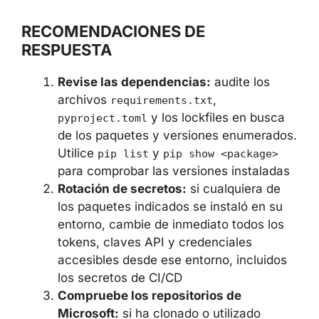
con la integración de MCP y modelos
de lenguaje
Cualquier proyecto que instale
dependencias de forma automatizada
sin verificación de hashes
RECOMENDACIONES DE
RESPUESTA
Revise las dependencias:
audite los
archivos
,
requirements.txt
y los lockfiles en busca
pyproject.toml
de los paquetes y versiones
enumerados. Utilice
y
pip list
pip
para comprobar las
show <package>
versiones instaladas
Rotación de secretos:
si cualquiera de
los paquetes indicados se instaló en su