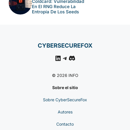
@ali Y Distribuyen Un
RAT
NOTICIAS DE
CIBERSEGURIDAD
Cómo Malware En
Windows Puede Abusar
De Passkeys De Chrome
NOTICIAS DE
CIBERSEGURIDAD
Coldcard: Vulnerabilidad
En El RNG Reduce La
Entropía De Los Seeds
CYBERSECUREFOX
LinkedIn
Telegram
Discord
© 2026 INFO