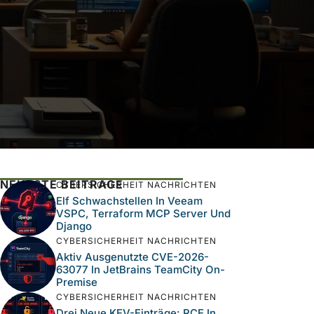
NEUESTE BEITRÄGE
CYBERSICHERHEIT NACHRICHTEN
Elf Schwachstellen In Veeam
VSPC, Terraform MCP Server Und
Django
CYBERSICHERHEIT NACHRICHTEN
Aktiv Ausgenutzte CVE-2026-
63077 In JetBrains TeamCity On-
Premise
CYBERSICHERHEIT NACHRICHTEN
Drei Neue KEV-Einträge: RCE In