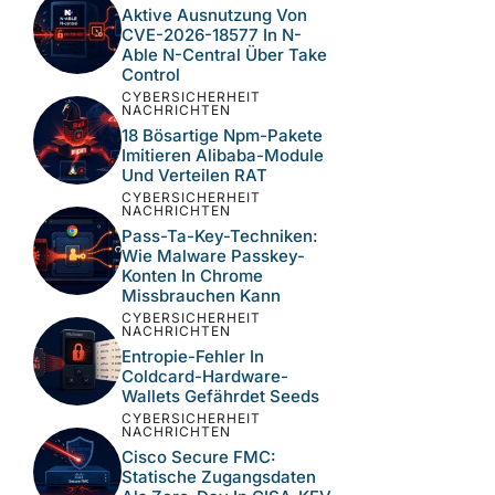
Diese Website verwendet Akismet, um Spam
zu reduzieren.
Erfahre, wie deine
Kommentardaten verarbeitet werden.
NEUESTE BEITRÄGE
CYBERSICHERHEIT
NACHRICHTEN
Wie Der Keyv-Npm-
Supply-Chain-Hack
Hunderte Pakete
Kompromittierte
CYBERSICHERHEIT
NACHRICHTEN
Aktive Ausnutzung Von
CVE-2026-18577 In N-
Able N-Central Über Take
Control
CYBERSICHERHEIT
NACHRICHTEN
18 Bösartige Npm-Pakete
Imitieren Alibaba-Module