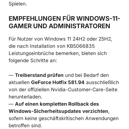
Schwachstellen zurückgeht – oft über
Browser, Spiele-Launcher oder anfällige
Netzwerkdienste.
Ein vollständiger Verzicht auf KB5066835, nur
um einige FPS zurückzugewinnen, kann daher
deutlich schwerwiegendere Folgen haben als
kurzfristige Leistungseinbußen in einzelnen
Spielen.
EMPFEHLUNGEN FÜR WINDOWS-
11-GAMER UND
ADMINISTRATOREN
Für Nutzer von Windows 11 24H2 oder 25H2,
die nach Installation von KB5066835
Leistungseinbrüche bemerken, bieten sich
folgende Schritte an: