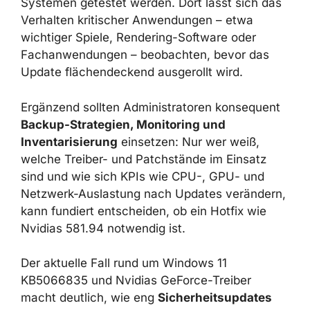
Best Practices Für Patch-Management In
Gaming- Und
Unternehmensumgebungen
Für professionelle Gaming-Systeme, E-Sport-
Umgebungen und Unternehmensnetzwerke
empfiehlt sich ein
stufiges Update-
Verfahren
. Sicherheits- und
Funktionsupdates sollten zuerst auf einer
kleinen Pilotgruppe von Systemen getestet
werden. Dort lässt sich das Verhalten
kritischer Anwendungen – etwa wichtiger
Spiele, Rendering-Software oder
Fachanwendungen – beobachten, bevor das
Update flächendeckend ausgerollt wird.
Ergänzend sollten Administratoren