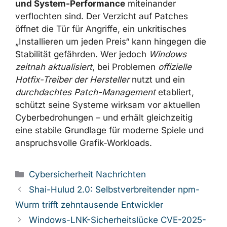
konsequent
Backup-Strategien, Monitoring
und Inventarisierung
einsetzen: Nur wer
weiß, welche Treiber- und Patchstände im
Einsatz sind und wie sich KPIs wie CPU-,
GPU- und Netzwerk-Auslastung nach
Updates verändern, kann fundiert
entscheiden, ob ein Hotfix wie Nvidias 581.94
notwendig ist.
Der aktuelle Fall rund um Windows 11
KB5066835 und Nvidias GeForce-Treiber
macht deutlich, wie eng
Sicherheitsupdates
und System-Performance
miteinander
verflochten sind. Der Verzicht auf Patches
öffnet die Tür für Angriffe, ein unkritisches
„Installieren um jeden Preis“ kann hingegen
die Stabilität gefährden. Wer jedoch
Windows
zeitnah aktualisiert
, bei Problemen
offizielle