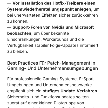
—
Treiberstand prüfen
und bei Bedarf den
aktuellen
GeForce Hotfix 581.94
ausschließlich von der offiziellen Nvidia-
Customer-Care-Seite herunterladen.
—
Auf einen kompletten Rollback des
Windows-Sicherheitsupdates verzichten
,
sofern keine geschäftskritischen
Anwendungen betroffen sind.
—
Vor Installation des Hotfix-Treibers einen
Systemwiederherstellungspunkt anlegen
,
um bei unerwarteten Effekten sicher
zurückkehren zu können.
—
Support-Foren von Nvidia und Microsoft
beobachten
, um über bekannte
Einschränkungen, Workarounds und die
Verfügbarkeit stabiler Folge-Updates
informiert zu bleiben.