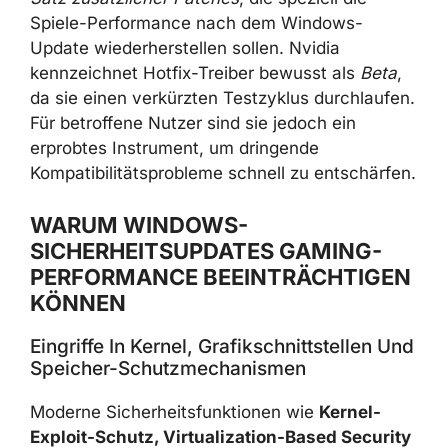
GeForce-Treiber
, enthält aber einen
kleinen,
gezielten Satz zusätzlicher Patches
, die
speziell die Spiele-Performance nach dem
Windows-Update wiederherstellen sollen.
Nvidia kennzeichnet Hotfix-Treiber bewusst
als
Beta
, da sie einen verkürzten Testzyklus
durchlaufen. Für betroffene Nutzer sind sie
jedoch ein erprobtes Instrument, um
dringende Kompatibilitätsprobleme schnell zu
entschärfen.
WARUM WINDOWS-
SICHERHEITSUPDATES GAMING-
PERFORMANCE
BEEINTRÄCHTIGEN KÖNNEN
Eingriffe In Kernel, Grafikschnittstellen
Und Speicher-Schutzmechanismen