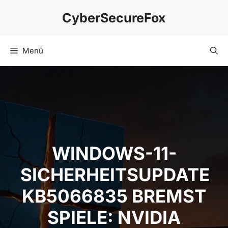
Zum
CyberSecureFox
Inhalt
springen
Menü
WINDOWS-11-
SICHERHEITSUPDATE
KB5066835 BREMST
SPIELE: NVIDIA