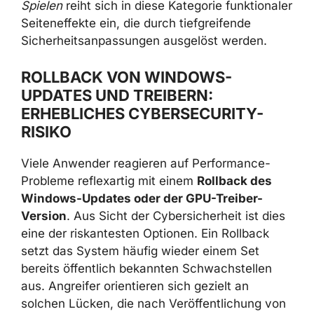
Störungen bei Smartcard-Authentifizierung
oder Fehlern in der Windows-
Wiederherstellungsumgebung (
WinRE
) in
Verbindung mit USB-Mäusen und -Tastaturen.
Der aktuelle
FPS-Einbruch in Spielen
reiht sich
in diese Kategorie funktionaler Seiteneffekte
ein, die durch tiefgreifende
Sicherheitsanpassungen ausgelöst werden.
ROLLBACK VON WINDOWS-
UPDATES UND TREIBERN:
ERHEBLICHES CYBERSECURITY-
RISIKO
Viele Anwender reagieren auf Performance-
Probleme reflexartig mit einem
Rollback des
Windows-Updates oder der GPU-Treiber-
Version
. Aus Sicht der Cybersicherheit ist