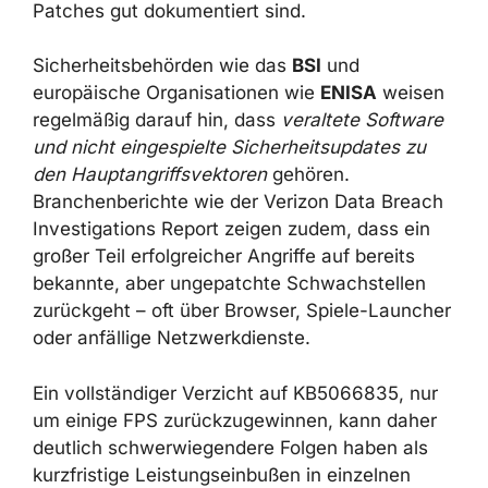
dies eine der riskantesten Optionen. Ein
Rollback setzt das System häufig wieder
einem Set bereits öffentlich bekannten
Schwachstellen aus. Angreifer orientieren
sich gezielt an solchen Lücken, die nach
Veröffentlichung von Patches gut
dokumentiert sind.
Sicherheitsbehörden wie das
BSI
und
europäische Organisationen wie
ENISA
weisen regelmäßig darauf hin, dass
veraltete
Software und nicht eingespielte
Sicherheitsupdates zu den
Hauptangriffsvektoren
gehören.
Branchenberichte wie der Verizon Data
Breach Investigations Report zeigen zudem,
dass ein großer Teil erfolgreicher Angriffe auf
bereits bekannte, aber ungepatchte
×