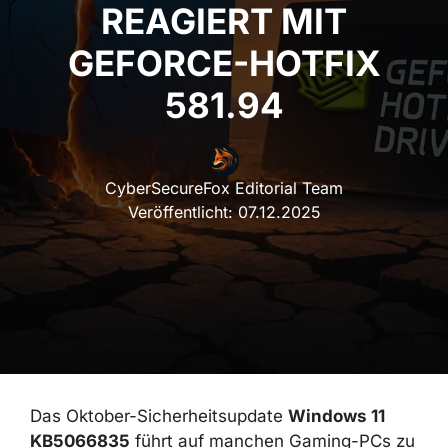
REAGIERT MIT
GEFORCE-HOTFIX
581.94
CyberSecureFox Editorial Team
Veröffentlicht:
07.12.2025
Das Oktober-Sicherheitsupdate
Windows 11
KB5066835
führt auf manchen Gaming-PCs