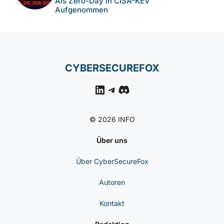
Und Verteilen RAT
CYBERSICHERHEIT
NACHRICHTEN
Pass-Ta-Key-Techniken:
Wie Malware Passkey-
Konten In Chrome
Missbrauchen Kann
CYBERSICHERHEIT
NACHRICHTEN
Entropie-Fehler In
Coldcard-Hardware-
Wallets Gefährdet Seeds
CYBERSICHERHEIT
NACHRICHTEN
Cisco Secure FMC:
Statische Zugangsdaten
Als Zero-Day In CISA-
KEV Aufgenommen
CYBERSECUREFOX