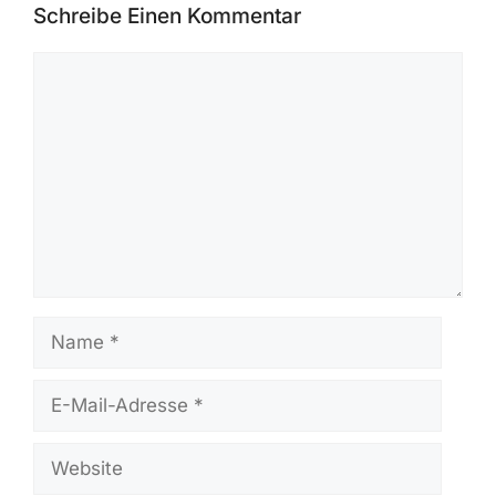
Cloud Security und Security Advisories
von Herstellern. Die Beiträge werden auf
Grundlage von official advisories,
CVE/NVD-Daten, CISA-Meldungen,
Herstellerveröffentlichungen und
öffentlichen Forschungsberichten
erstellt. Artikel werden vor der
Veröffentlichung geprüft und bei neuen
Informationen aktualisiert.
Schreibe Einen Kommentar
Kommentar