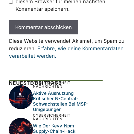
Mail-
Adresse
Website
Name, E-Mail-Adresse und Website in
diesem Browser für meinen nächsten
Kommentar speichern.
Diese Website verwendet Akismet, um Spam
zu reduzieren.
Erfahre, wie deine
Kommentardaten verarbeitet werden.
NEUESTE BEITRÄGE
CYBERSICHERHEIT
NACHRICHTEN
Aktive Ausnutzung