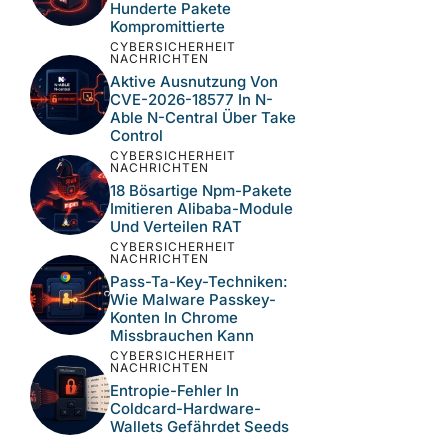
Kritischer N-Central-
Schwachstellen Bei MSP-
Umgebungen
CYBERSICHERHEIT
NACHRICHTEN
Wie Der Keyv-Npm-
Supply-Chain-Hack
Hunderte Pakete
Kompromittierte
CYBERSICHERHEIT
NACHRICHTEN
Aktive Ausnutzung Von
CVE-2026-18577 In N-
Able N-Central Über Take
Control
CYBERSICHERHEIT
NACHRICHTEN
18 Bösartige Npm-Pakete
Imitieren Alibaba-Module
Und Verteilen RAT
CYBERSICHERHEIT
NACHRICHTEN
Pass-Ta-Key-Techniken:
Wie Malware Passkey-
Konten In Chrome