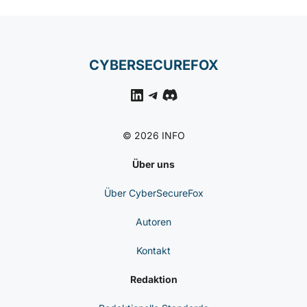
Missbrauchen Kann
CYBERSICHERHEIT
NACHRICHTEN
Entropie-Fehler In
Coldcard-Hardware-
Wallets Gefährdet Seeds
CYBERSECUREFOX
LinkedIn
Telegram
Discord
© 2026 INFO
Über uns
Über CyberSecureFox