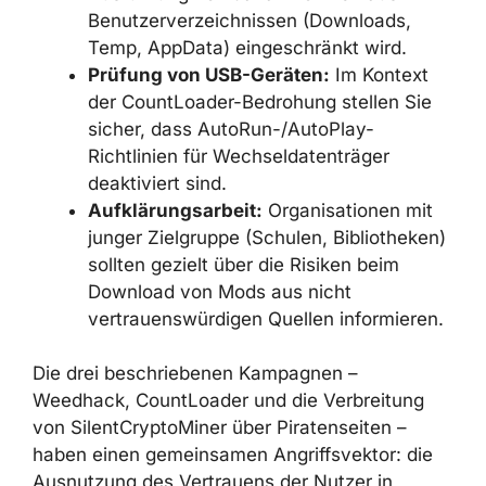
Kontrolle der Ausführung von JAR-
Dateien:
Konfigurieren Sie AppLocker-
oder WDAC-Richtlinien so, dass die
Ausführung von Java-Archiven aus
Benutzerverzeichnissen (Downloads,
Temp, AppData) eingeschränkt wird.
Prüfung von USB-Geräten:
Im Kontext
der CountLoader-Bedrohung stellen Sie
sicher, dass AutoRun-/AutoPlay-
Richtlinien für Wechseldatenträger
deaktiviert sind.
Aufklärungsarbeit:
Organisationen mit
junger Zielgruppe (Schulen,
Bibliotheken) sollten gezielt über die
Risiken beim Download von Mods aus
nicht vertrauenswürdigen Quellen
informieren.