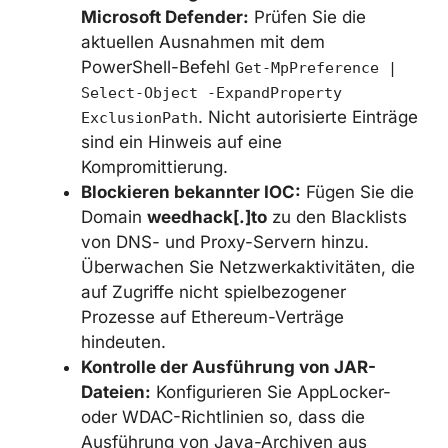
Dateien, die über Links in YouTube-
Beschreibungen heruntergeladen
werden, sollten als verdächtig gelten.
Überwachung der Ausnahmen in
Microsoft Defender:
Prüfen Sie die
aktuellen Ausnahmen mit dem
PowerShell-Befehl
Get-MpPreference |
Select-Object -ExpandProperty
. Nicht autorisierte
ExclusionPath
Einträge sind ein Hinweis auf eine
Kompromittierung.
Blockieren bekannter IOC:
Fügen Sie
die Domain
weedhack[.]to
zu den
Blacklists von DNS- und Proxy-Servern
hinzu. Überwachen Sie
Netzwerkaktivitäten, die auf Zugriffe
nicht spielbezogener Prozesse auf
Ethereum-Verträge hindeuten.