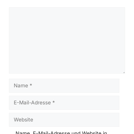
Kommentar
Name
E-
Mail-
Adresse
Website
Name, E-Mail-Adresse und Website in