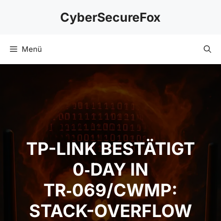
Zum
CyberSecureFox
Inhalt
springen
Menü
TP-LINK BESTÄTIGT
0‑DAY IN
TR‑069/CWMP:
STACK-OVERFLOW