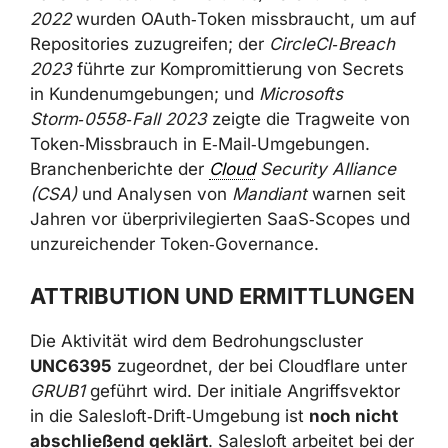
2022
wurden OAuth‑Token missbraucht, um auf
Repositories zuzugreifen; der
CircleCI‑Breach
2023
führte zur Kompromittierung von Secrets
in Kundenumgebungen; und
Microsofts
Storm‑0558‑Fall 2023
zeigte die Tragweite von
Token‑Missbrauch in E‑Mail‑Umgebungen.
Branchenberichte der
Cloud
Security Alliance
(CSA)
und Analysen von
Mandiant
warnen seit
Jahren vor überprivilegierten SaaS‑Scopes und
unzureichender Token‑Governance.
ATTRIBUTION UND ERMITTLUNGEN
Die Aktivität wird dem Bedrohungscluster
UNC6395
zugeordnet, der bei Cloudflare unter
GRUB1
geführt wird. Der initiale Angriffsvektor
in die Salesloft‑Drift‑Umgebung ist
noch nicht
abschließend geklärt
. Salesloft arbeitet bei der