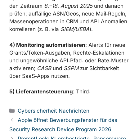
den Zeitraum
8.–18. August 2025
und danach
prüfen; auffällige ASN/Geos, neue Mail‑Regeln,
Massenoperationen in CRM und API‑Anomalien
korrelieren (z. B. via
SIEM/UEBA
).
4) Monitoring automatisieren
: Alerts für neue
Grants/Token‑Ausgaben, Rechte‑Eskalationen
und ungewöhnliche API‑Pfad‑ oder Rate‑Muster
aktivieren;
CASB
und
SSPM
zur Sichtbarkeit
über SaaS‑Apps nutzen.
5) Lieferantensteuerung
: Third‑
Kategorien
Cybersicherheit Nachrichten
Apple öffnet Bewerbungsfenster für das
Security Research Device Program 2026
PromptLock: KI‑orchestrierte „Ransomware