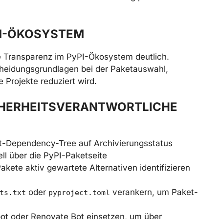
ON-ÖKOSYSTEM
ie Transparenz im PyPI-Ökosystem deutlich.
cheidungsgrundlagen bei der Paketauswahl,
 Projekte reduziert wird.
CHERHEITSVERANTWORTLICHE
kt-Dependency-Tree auf Archivierungsstatus
l über die PyPI-Paketseite
akete aktiv gewartete Alternativen identifizieren
oder
verankern, um Paket-
ts.txt
pyproject.toml
ot oder Renovate Bot einsetzen, um über