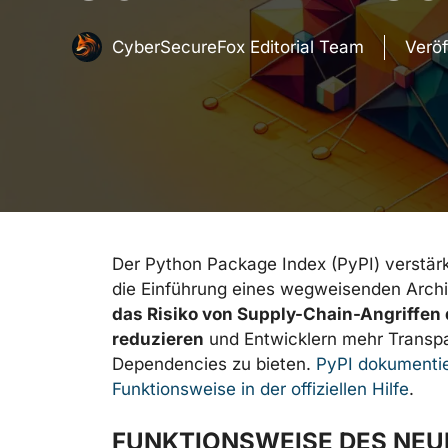
CyberSecureFox Editorial Team
Veröf
Der Python Package Index (PyPI) verstärkt
die Einführung eines wegweisenden Archivi
das Risiko von Supply-Chain-Angriffen 
reduzieren
und Entwicklern mehr Transpa
Dependencies zu bieten.
PyPI dokumentie
Funktionsweise in der offiziellen Hilfe
.
FUNKTIONSWEISE DES NE