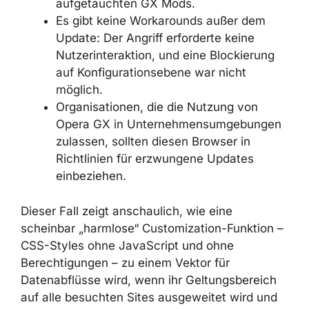
EMPFEHLUNGEN
Aktualisieren Sie Opera GX
auf
Version 130.0.5847.89 oder neuer.
Prüfen Sie die aktuelle Version auf der
Seite
.
opera://about
Überprüfen Sie die Liste der
installierten Mods
– entfernen Sie alle
unbekannten oder unerwartet
aufgetauchten GX Mods.
Es gibt keine Workarounds außer dem
Update: Der Angriff erforderte keine
Nutzerinteraktion, und eine Blockierung
auf Konfigurationsebene war nicht
möglich.
Organisationen, die die Nutzung von
Opera GX in
Unternehmensumgebungen zulassen,