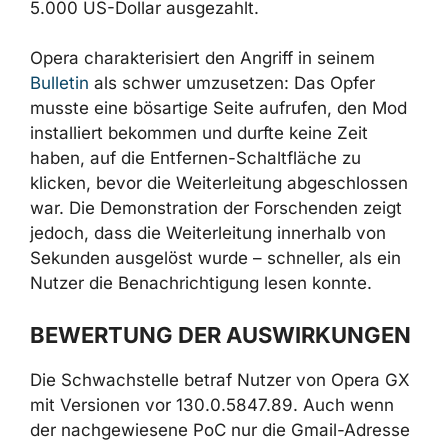
Trigramme des Analysten selbst ab,
rekonstruierten dessen Gmail-Adresse und
fügten sie in den Bericht ein. Daraufhin wurde
das Rating auf
P1
(maximale Schwere)
angehoben, und den Forschenden wurde dem
Vernehmen nach die maximale Belohnung von
5.000 US-Dollar ausgezahlt.
Opera charakterisiert den Angriff in seinem
Bulletin
als schwer umzusetzen: Das Opfer
musste eine bösartige Seite aufrufen, den
Mod installiert bekommen und durfte keine
Zeit haben, auf die Entfernen-Schaltfläche zu
klicken, bevor die Weiterleitung
abgeschlossen war. Die Demonstration der
Forschenden zeigt jedoch, dass die
Weiterleitung innerhalb von Sekunden
ausgelöst wurde – schneller, als ein Nutzer