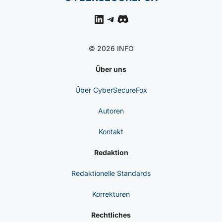
CVE-2026-48449: Adobe
Schliesst RCE-Lücke In
Campaign Classic
CYBERSICHERHEIT
NACHRICHTEN
Ransomware-Angriff Auf
Fairlife: Anubis-Gruppe
Und Folgen
CYBERSECUREFOX
LinkedIn
Telegram
Discord
© 2026 INFO
Über uns
Über CyberSecureFox