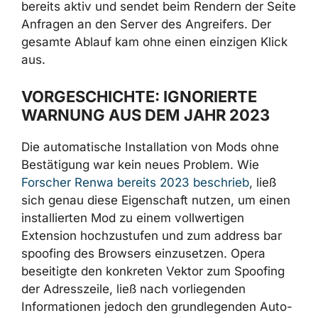
Die Angriffskette sah wie folgt aus: Das Opfer
landet auf einer bösartigen Seite → der Mod
wird innerhalb von Sekunden installiert →
JavaScript leitet den Browser auf die Seite
des Google-Kontos weiter → das CSS des
Mods ist bereits aktiv und sendet beim
Rendern der Seite Anfragen an den Server
des Angreifers. Der gesamte Ablauf kam ohne
einen einzigen Klick aus.
VORGESCHICHTE: IGNORIERTE
WARNUNG AUS DEM JAHR 2023
Die automatische Installation von Mods ohne
Bestätigung war kein neues Problem. Wie
Forscher Renwa bereits 2023 beschrieb
, ließ
sich genau diese Eigenschaft nutzen, um
einen installierten Mod zu einem vollwertigen