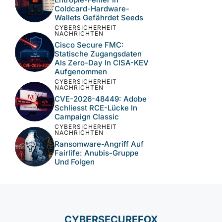
NEUESTE BEITRÄGE
CYBERSICHERHEIT
NACHRICHTEN
18 Bösartige Npm-Pakete
Imitieren Alibaba-Module
Und Verteilen RAT
CYBERSICHERHEIT
NACHRICHTEN
Pass-Ta-Key-Techniken:
Wie Malware Passkey-
Konten In Chrome
Missbrauchen Kann
CYBERSICHERHEIT
NACHRICHTEN
Entropie-Fehler In
Coldcard-Hardware-
Wallets Gefährdet Seeds
CYBERSICHERHEIT
NACHRICHTEN
Cisco Secure FMC:
Statische Zugangsdaten
Als Zero-Day In CISA-
KEV Aufgenommen
CYBERSICHERHEIT
NACHRICHTEN