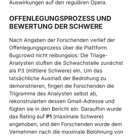
reguläre Opera betroffen, da jede .crx-Datei
die Installations-Pipeline für Extensions
aktivierte.
Es ist anzumerken, dass das
Opera-Sicherheitsbulletin dieses Problem
nicht erwähnt
, und in öffentlich zugänglichen
Quellen fehlt eine unabhängige Bestätigung
der Auswirkungen auf den regulären Opera.
OFFENLEGUNGSPROZESS UND
BEWERTUNG DER SCHWERE
Nach Angaben der Forschenden verlief der
Offenlegungsprozess über die Plattform
Bugcrowd nicht reibungslos: Die Triage-
Analysten stuften die Schwachstelle zunächst
als P3 (mittlere Schwere) ein. Um das
tatsächliche Ausmaß der Bedrohung zu
demonstrieren, fingen die Forschenden die