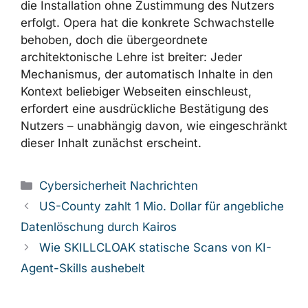
sollten diesen Browser in Richtlinien für
erzwungene Updates einbeziehen.
Dieser Fall zeigt anschaulich, wie eine
scheinbar „harmlose“ Customization-Funktion
– CSS-Styles ohne JavaScript und ohne
Berechtigungen – zu einem Vektor für
Datenabflüsse wird, wenn ihr Geltungsbereich
auf alle besuchten Sites ausgeweitet wird und
die Installation ohne Zustimmung des Nutzers
erfolgt. Opera hat die konkrete Schwachstelle
behoben, doch die übergeordnete
architektonische Lehre ist breiter: Jeder
Mechanismus, der automatisch Inhalte in den
Kontext beliebiger Webseiten einschleust,
erfordert eine ausdrückliche Bestätigung des
Nutzers – unabhängig davon, wie
eingeschränkt dieser Inhalt zunächst