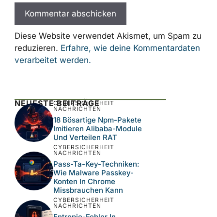
E-
Mail-
Adresse
Website
Name, E-Mail-Adresse und Website in
diesem Browser für meinen nächsten
Kommentar speichern.
Diese Website verwendet Akismet, um Spam
zu reduzieren.
Erfahre, wie deine
Kommentardaten verarbeitet werden.