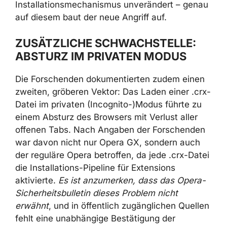
Extension hochzustufen und zum address bar
spoofing des Browsers einzusetzen. Opera
beseitigte den konkreten Vektor zum Spoofing
der Adresszeile, ließ nach vorliegenden
Informationen jedoch den grundlegenden
Auto-Installationsmechanismus unverändert –
genau auf diesem baut der neue Angriff auf.
ZUSÄTZLICHE SCHWACHSTELLE:
ABSTURZ IM PRIVATEN MODUS
Die Forschenden dokumentierten zudem
einen zweiten, gröberen Vektor: Das Laden
einer .crx-Datei im privaten
(Incognito-)Modus führte zu einem Absturz
des Browsers mit Verlust aller offenen Tabs.
Nach Angaben der Forschenden war davon
nicht nur Opera GX, sondern auch der