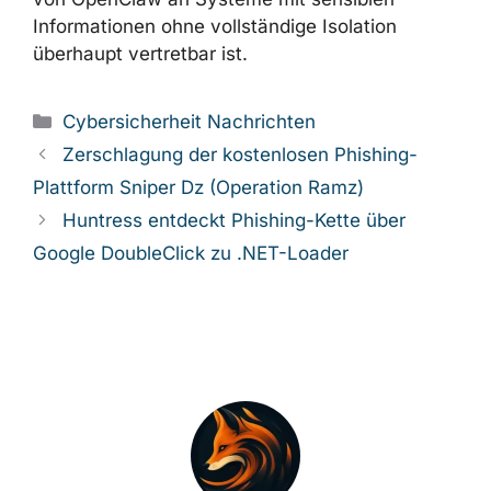
Entscheidungen mit hohem Risiko.
Organisationen, die vertrauliche Daten
verarbeiten, sollten die Empfehlung der
niederländischen Aufsicht ernst nehmen und
sorgfältig prüfen, ob der Anschluss von
OpenClaw an Systeme mit sensiblen
Informationen ohne vollständige Isolation
überhaupt vertretbar ist.
Kategorien
Cybersicherheit Nachrichten
Zerschlagung der kostenlosen Phishing-
Plattform Sniper Dz (Operation Ramz)
Huntress entdeckt Phishing-Kette über
Google DoubleClick zu .NET-Loader