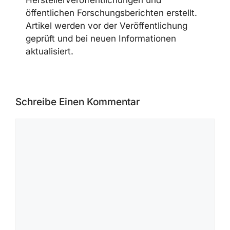
Ransomware-Aktivitäten, AI Security,
Cloud Security und Security Advisories
von Herstellern. Die Beiträge werden auf
Grundlage von official advisories,
CVE/NVD-Daten, CISA-Meldungen,
Herstellerveröffentlichungen und
öffentlichen Forschungsberichten
erstellt. Artikel werden vor der
Veröffentlichung geprüft und bei neuen
Informationen aktualisiert.
Schreibe Einen Kommentar
Kommentar