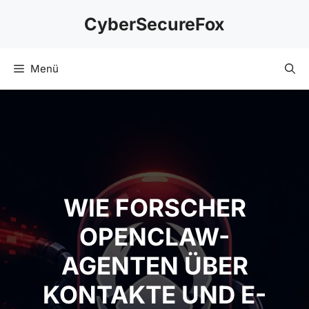
Zum
CyberSecureFox
Inhalt
springen
Menü
WIE FORSCHER
OPENCLAW-AGENTEN
ÜBER KONTAKTE UND
E-MAILS