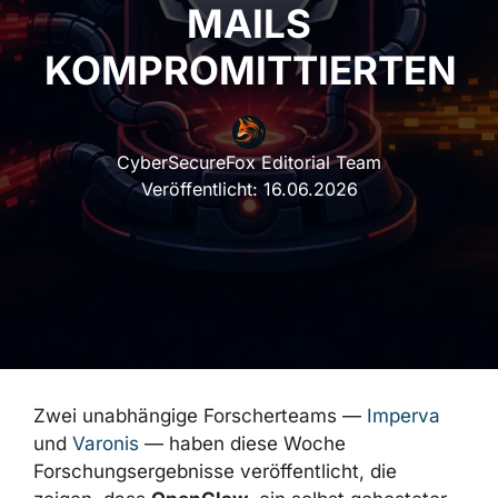
KOMPROMITTIERTEN
CyberSecureFox Editorial Team
Veröffentlicht:
16.06.2026
Zwei unabhängige Forscherteams —
Imperva
und
Varonis
— haben diese Woche
Forschungsergebnisse veröffentlicht, die
zeigen, dass
OpenClaw
, ein selbst gehosteter
Open-Source-AI-Agent, dazu gebracht