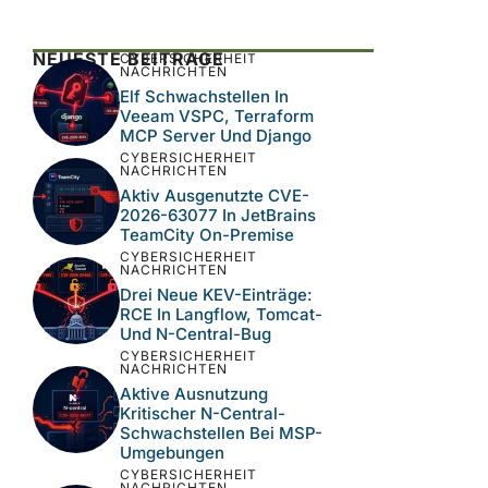
Diese Website verwendet Akismet, um Spam
zu reduzieren.
Erfahre, wie deine
Kommentardaten verarbeitet werden.
NEUESTE BEITRÄGE
CYBERSICHERHEIT
NACHRICHTEN
Elf Schwachstellen In
Veeam VSPC, Terraform
MCP Server Und Django
CYBERSICHERHEIT
NACHRICHTEN
Aktiv Ausgenutzte CVE-
2026-63077 In JetBrains
TeamCity On-Premise
CYBERSICHERHEIT
NACHRICHTEN
Drei Neue KEV-Einträge:
RCE In Langflow, Tomcat-
Und N-Central-Bug