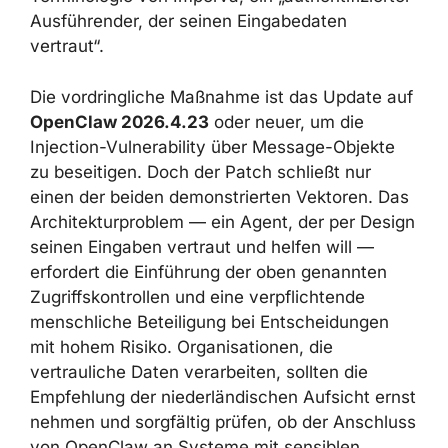
Ein Agent ist kein Security-Tool, sondern — in
den Worten von Varonis — ein „Junior-
Mitarbeiter mit Systemzugriff und ohne
Bauchgefühl für Verdächtiges“, oder, in der
Terminologie von Imperva, ein
„authentifizierter Ausführender, der seinen
Eingabedaten vertraut“.
Die vordringliche Maßnahme ist das Update
auf
OpenClaw 2026.4.23
oder neuer, um die
Injection-Vulnerability über Message-Objekte
zu beseitigen. Doch der Patch schließt nur
einen der beiden demonstrierten Vektoren.
Das Architekturproblem — ein Agent, der per
Design seinen Eingaben vertraut und helfen
will — erfordert die Einführung der oben
genannten Zugriffskontrollen und eine
verpflichtende menschliche Beteiligung bei