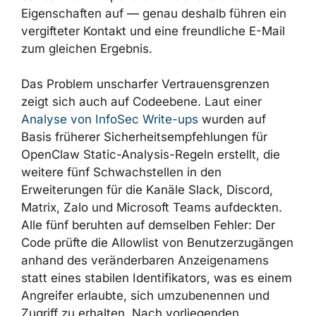
Willison als
„lethal trifecta“
bezeichnet: ein
Agent, der private Daten lesen, nicht
vertrauenswürdigen Content empfangen und
×
Daten nach außen senden kann. OpenClaw
weist alle drei Eigenschaften auf — genau
deshalb führen ein vergifteter Kontakt und
eine freundliche E-Mail zum gleichen
Ergebnis.
Das Problem unscharfer Vertrauensgrenzen
zeigt sich auch auf Codeebene. Laut einer
Analyse von InfoSec Write-ups
wurden auf
Basis früherer Sicherheitsempfehlungen für
OpenClaw Static-Analysis-Regeln erstellt, die
weitere fünf Schwachstellen in den
Erweiterungen für die Kanäle Slack, Discord,
Matrix, Zalo und Microsoft Teams aufdeckten.
Alle fünf beruhten auf demselben Fehler: Der