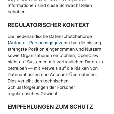
Code prüfte die Allowlist von
Benutzerzugängen anhand des veränderbaren
Anzeigenamens statt eines stabilen
Identifikators, was es einem Angreifer
erlaubte, sich umzubenennen und Zugriff zu
erhalten. Nach vorliegenden Informationen
sind diese Schwachstellen behoben.
REGULATORISCHER KONTEXT
Die niederländische Datenschutzbehörde
(
Autoriteit Persoonsgegevens
) hat die bislang
strengste Position eingenommen und Nutzern
sowie Organisationen empfohlen, OpenClaw
nicht auf Systemen mit vertraulichen Daten
zu betreiben — mit Verweis auf die Risiken
von Datenabflüssen und Account-
Übernahmen. Dies verleiht den technischen