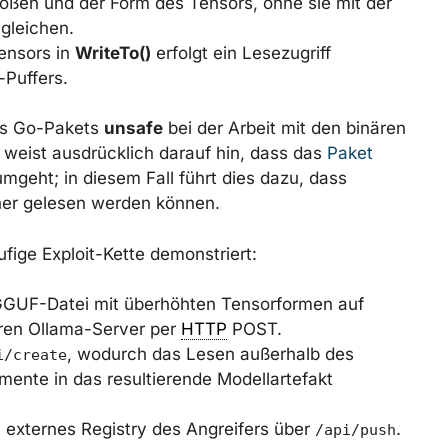
rößen und der Form des Tensors, ohne sie mit der
gleichen.
ensors in
WriteTo()
erfolgt ein Lesezugriff
Puffers.
des Go-Pakets
unsafe
bei der Arbeit mit den binären
eist ausdrücklich darauf hin, dass das
Paket
mgeht; in diesem Fall führt dies dazu, dass
her gelesen werden können.
fige Exploit-Kette demonstriert:
n GGUF-Datei mit überhöhten Tensorformen auf
ren Ollama-Server per
HTTP
POST.
, wodurch das Lesen außerhalb des
i/create
mente in das resultierende Modellartefakt
n externes Registry des Angreifers über
.
/api/push