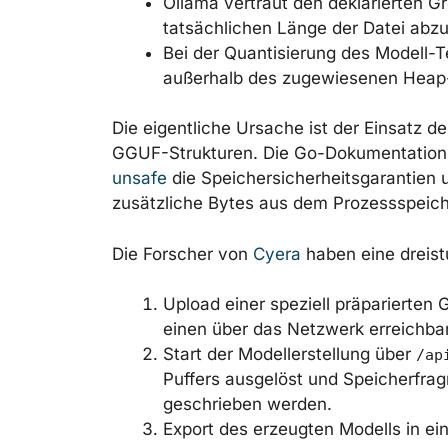
Ollama vertraut den deklarierten G
tatsächlichen Länge der Datei abzu
Bei der Quantisierung des Modell-T
außerhalb des zugewiesenen Heap-
Die eigentliche Ursache ist der Einsatz 
GGUF-Strukturen. Die Go-Dokumentation w
unsafe
die Speichersicherheitsgarantien u
zusätzliche Bytes aus dem Prozessspeic
Die Forscher von
Cyera
haben eine dreistu
Upload einer speziell präparierte
einen über das Netzwerk erreichba
Start der Modellerstellung über
/ap
Puffers ausgelöst und Speicherfrag
geschrieben werden.
Export des erzeugten Modells in ei