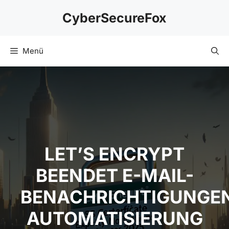
Zum
CyberSecureFox
Inhalt
springen
Menü
LET’S ENCRYPT
BEENDET E-MAIL-
BENACHRICHTIGUNGE
AUTOMATISIERUNG