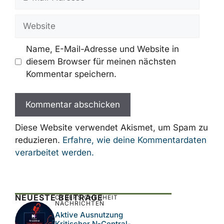
Mail-
Adresse
Website
Name, E-Mail-Adresse und Website in
diesem Browser für meinen nächsten
Kommentar speichern.
Diese Website verwendet Akismet, um Spam zu
reduzieren.
Erfahre, wie deine Kommentardaten
verarbeitet werden.
NEUESTE BEITRÄGE
CYBERSICHERHEIT
NACHRICHTEN
Aktive Ausnutzung
Kritischer N-Central-