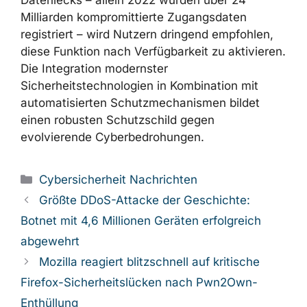
Datenlecks – allein 2022 wurden über 24
Milliarden kompromittierte Zugangsdaten
registriert – wird Nutzern dringend empfohlen,
diese Funktion nach Verfügbarkeit zu aktivieren.
Die Integration modernster
Sicherheitstechnologien in Kombination mit
automatisierten Schutzmechanismen bildet
einen robusten Schutzschild gegen
evolvierende Cyberbedrohungen.
Kategorien
Cybersicherheit Nachrichten
Größte DDoS-Attacke der Geschichte:
Botnet mit 4,6 Millionen Geräten erfolgreich
abgewehrt
Mozilla reagiert blitzschnell auf kritische
Firefox-Sicherheitslücken nach Pwn2Own-
Enthüllung