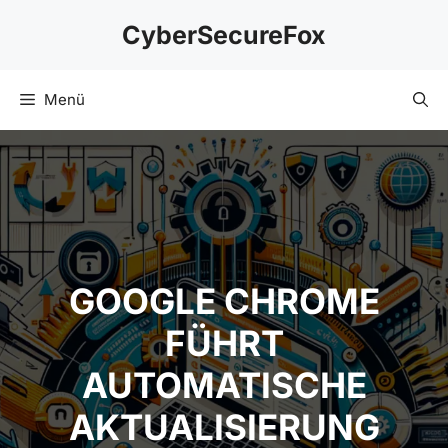
Zum
CyberSecureFox
Inhalt
springen
Menü
GOOGLE CHROME
FÜHRT
AUTOMATISCHE
AKTUALISIERUNG