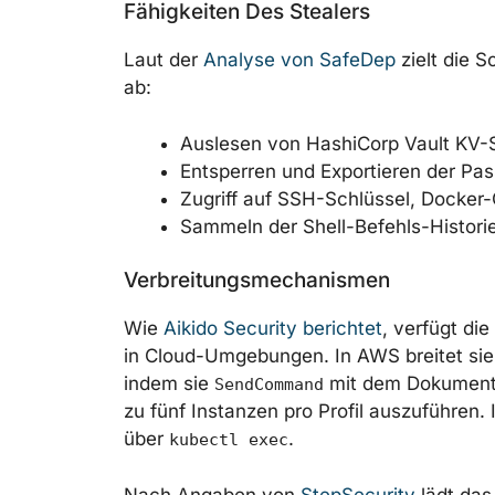
Fähigkeiten Des Stealers
Laut der
Analyse von SafeDep
zielt die 
ab:
Auslesen von HashiCorp Vault KV-
Entsperren und Exportieren der Pa
Zugriff auf SSH-Schlüssel, Docker
Sammeln der Shell-Befehls-Histori
Verbreitungsmechanismen
Wie
Aikido Security berichtet
, verfügt die
in Cloud-Umgebungen. In AWS breitet sie
indem sie
mit dem Dokumen
SendCommand
zu fünf Instanzen pro Profil auszuführen
über
.
kubectl exec
Nach Angaben von
StepSecurity
lädt das