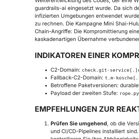
Weiterentwicklung des Codes, der eine W
guardrails-ai eingesetzt wurde. Da sich d
infizierten Umgebungen entwendet wurden
zu rechnen. Die Kampagne Mini Shai-Hulu
Chain-Angriffe: Die Kompromittierung eine
kaskadenartigen Übernahme verbundener
INDIKATOREN EINER KOMP
C2-Domain:
check.git-service[.]
Fallback-C2-Domain:
t.m-kosche[.
Betroffene Paketversionen: durableta
Payload der zweiten Stufe:
rope.py
EMPFEHLUNGEN ZUR REAK
Prüfen Sie umgehend
, ob die Ver
und CI/CD-Pipelines installiert sin