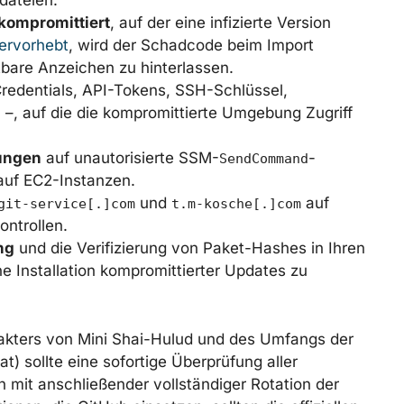
sdateien.
 kompromittiert
, auf der eine infizierte Version
ervorhebt
, wird der Schadcode beim Import
bare Anzeichen zu hinterlassen.
redentials, API-Tokens, SSH-Schlüssel,
, auf die die kompromittierte Umgebung Zugriff
ungen
auf unautorisierte SSM-
-
SendCommand
auf EC2-Instanzen.
und
auf
git-service[.]com
t.m-kosche[.]com
ntrollen.
ng
und die Verifizierung von Paket-Hashes in Ihren
e Installation kompromittierter Updates zu
akters von Mini Shai-Hulud und des Umfangs der
) sollte eine sofortige Überprüfung aller
 mit anschließender vollständiger Rotation der