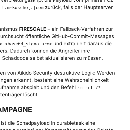
n
zurück, falls der Hauptserver
t.m-kosche[.]com
hanismus
FIRESCALE
– ein Fallback-Verfahren zur
 durchsucht öffentliche GitHub-Commit-Messages
und extrahiert daraus die
>.<base64_signature>
s. Dadurch können die Angreifer ihre
n Schadcode selbst aktualisieren zu müssen.
en von Aikido Security destruktive Logik: Werden
ungen erkannt, besteht eine Wahrscheinlichkeit
aufnahme abspielt und den Befehl
rm -rf /*
tenträger löscht.
AMPAGNE
st die Schadpayload in durabletask eine