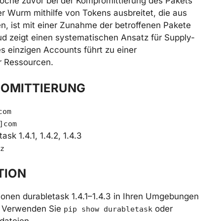
oche zuvor bei der Kompromittierung des Pakets
er Wurm mithilfe von Tokens ausbreitet, die aus
, ist mit einer Zunahme der betroffenen Pakete
d zeigt einen systematischen Ansatz für Supply-
s einzigen Accounts führt zu einer
 Ressourcen.
ROMITTIERUNG
com
]com
sk 1.4.1, 1.4.2, 1.4.3
z
TION
sionen durabletask 1.4.1–1.4.3 in Ihren Umgebungen
d. Verwenden Sie
oder
pip show durabletask