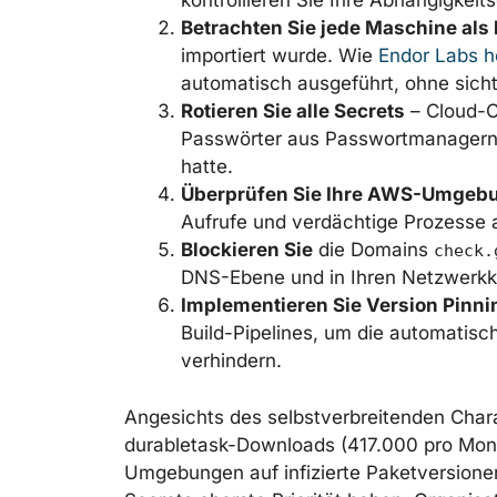
kontrollieren Sie Ihre Abhängigkeit
Betrachten Sie jede Maschine als
importiert wurde. Wie
Endor Labs h
automatisch ausgeführt, ohne sicht
Rotieren Sie alle Secrets
– Cloud-C
Passwörter aus Passwortmanagern –
hatte.
Überprüfen Sie Ihre AWS-Umgeb
Aufrufe und verdächtige Prozesse 
Blockieren Sie
die Domains
check.
DNS-Ebene und in Ihren Netzwerkko
Implementieren Sie Version Pinni
Build-Pipelines, um die automatisch
verhindern.
Angesichts des selbstverbreitenden Char
durabletask-Downloads (417.000 pro Monat
Umgebungen auf infizierte Paketversionen