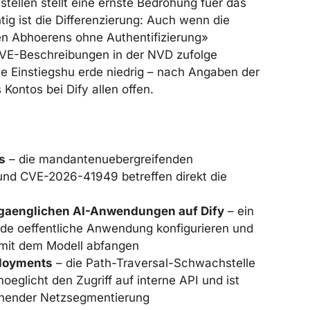
ellen stellt eine ernste Bedrohung fuer das
g ist die Differenzierung: Auch wenn die
n Abhoerens ohne Authentifizierung»
 CVE-Beschreibungen in der NVD zufolge
die Einstiegshu erde niedrig – nach Angaben der
Kontos bei Dify allen offen.
s
– die mandantenuebergreifenden
d CVE-2026-41949 betreffen direkt die
zugaenglichen AI-Anwendungen auf Dify
– ein
ede oeffentliche Anwendung konfigurieren und
 mit dem Modell abfangen
ployments
– die Path-Traversal-Schwachstelle
glicht den Zugriff auf interne API und ist
ichender Netzsegmentierung