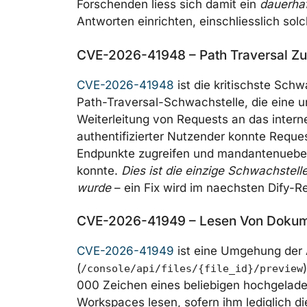
Forschenden liess sich damit ein
dauerhaf
Antworten einrichten, einschliesslich so
CVE-2026-41948 – Path Traversal Zu
CVE-2026-41948
ist die kritischste Sch
Path-Traversal-Schwachstelle, die eine 
Weiterleitung von Requests an das inter
authentifizierter Nutzender konnte Reques
Endpunkte zugreifen und mandantenueber
konnte.
Dies ist die einzige Schwachstelle
wurde
– ein Fix wird im naechsten Dify-R
CVE-2026-41949 – Lesen Von Dokume
CVE-2026-41949
ist eine Umgehung der 
(
/console/api/files/{file_id}/preview
000 Zeichen eines beliebigen hochgelad
Workspaces lesen, sofern ihm lediglich d