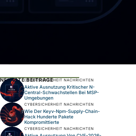
NEUESTE BEITRÄGE
CYBERSICHERHEIT NACHRICHTEN
Aktive Ausnutzung Kritischer N-
Central-Schwachstellen Bei MSP-
Umgebungen
CYBERSICHERHEIT NACHRICHTEN
Wie Der Keyv-Npm-Supply-Chain-
Hack Hunderte Pakete
Kompromittierte
CYBERSICHERHEIT NACHRICHTEN
Aktive Ausnutzung Von CVE-2026-