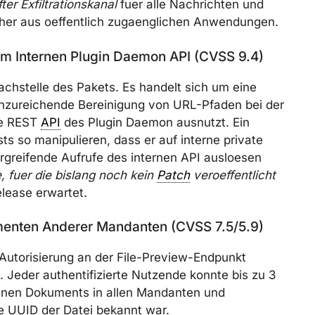
ter Exfiltrationskanal
fuer alle Nachrichten und
lcher aus oeffentlich zugaenglichen Anwendungen.
m Internen Plugin Daemon API (CVSS 9.4)
wachstelle des Pakets. Es handelt sich um eine
unzureichende Bereinigung von URL-Pfaden bei der
ne REST
API
des Plugin Daemon ausnutzt. Ein
ts so manipulieren, dass er auf interne private
greifende Aufrufe des internen API ausloesen
, fuer die bislang noch kein
Patch
veroeffentlicht
elease erwartet.
nten Anderer Mandanten (CVSS 7.5/5.9)
Autorisierung an der File-Preview-Endpunkt
). Jeder authentifizierte Nutzende konnte bis zu 3
enen Dokuments in allen Mandanten und
ie UUID der Datei bekannt war.