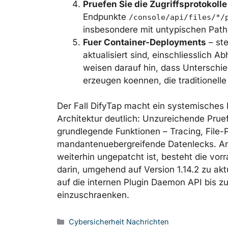
Pruefen Sie die Zugriffsprotokolle
Endpunkte
/console/api/files/*/
insbesondere mit untypischen Path
Fuer Container-Deployments
– ste
aktualisiert sind, einschliesslich
weisen darauf hin, dass Unterschi
erzeugen koennen, die traditionell
Der Fall DifyTap macht ein systemische
Architektur deutlich: Unzureichende Pru
grundlegende Funktionen – Tracing, File-
mandantenuebergreifende Datenlecks. A
weiterhin ungepatcht ist, besteht die vo
darin, umgehend auf Version 1.14.2 zu akt
auf die internen Plugin Daemon API bis zu
einzuschraenken.
Kategorien
Cybersicherheit Nachrichten