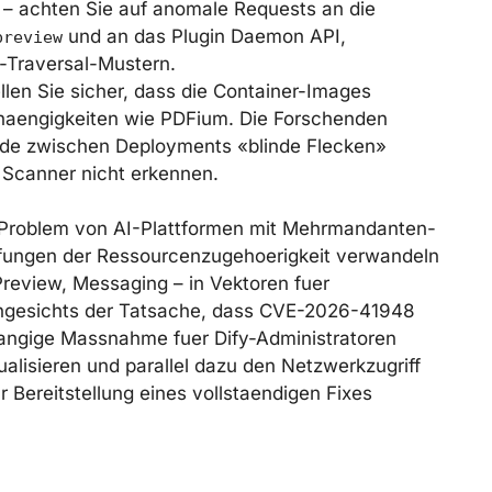
– achten Sie auf anomale Requests an die
und an das Plugin Daemon API,
preview
-Traversal-Mustern.
llen Sie sicher, dass die Container-Images
 Abhaengigkeiten wie PDFium. Die Forschenden
ede zwischen Deployments «blinde Flecken»
e Scanner nicht erkennen.
s Problem von AI-Plattformen mit Mehrmandanten-
efungen der Ressourcenzugehoerigkeit verwandeln
Preview, Messaging – in Vektoren fuer
ngesichts der Tatsache, dass CVE-2026-41948
rrangige Massnahme fuer Dify-Administratoren
ualisieren und parallel dazu den Netzwerkzugriff
r Bereitstellung eines vollstaendigen Fixes