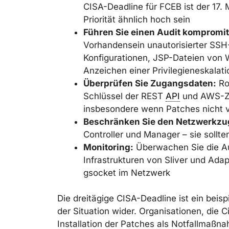
CISA-Deadline für FCEB ist der 17. 
Priorität ähnlich hoch sein
Führen Sie einen Audit kompromit
Vorhandensein unautorisierter SS
Konfigurationen, JSP-Dateien von W
Anzeichen einer Privilegieneskalati
Überprüfen Sie Zugangsdaten:
Ro
Schlüssel der REST
API
und AWS-Z
insbesondere wenn Patches nicht vo
Beschränken Sie den Netzwerkzug
Controller und Manager – sie sollte
Monitoring:
Überwachen Sie die A
Infrastrukturen von Sliver und Adap
gsocket im Netzwerk
Die dreitägige CISA-Deadline ist ein beispi
der Situation wider. Organisationen, die 
Installation der Patches als Notfallmaßn