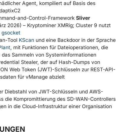
hädlicher Agent, kompiliert auf Basis des
daptixC2
Command-and-Control-Framework
Sliver
ärz 2026) – Kryptominer XMRig; Cluster 9 nutzt
g
gsocket
can-Tool
KScan
und eine Backdoor in der Sprache
lant
, mit Funktionen für Dateioperationen, die
d das Sammeln von Systeminformationen
redential Stealer, der auf Hash-Dumps von
JSON Web Token (JWT)-Schlüsseln zur REST-API-
sdaten für vManage abzielt
Der Diebstahl von JWT-Schlüsseln und AWS-
s die Kompromittierung des SD-WAN-Controllers
n in die Cloud-Infrastruktur einer Organisation
KUNGEN