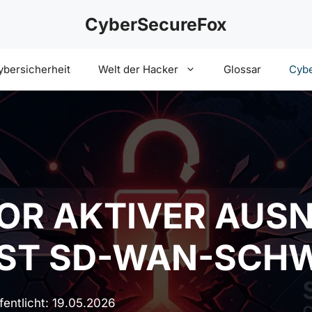
CyberSecureFox
ybersicherheit
Welt der Hacker
Glossar
Cybe
VOR AKTIVER AUS
YST SD-WAN-SCH
fentlicht:
19.05.2026