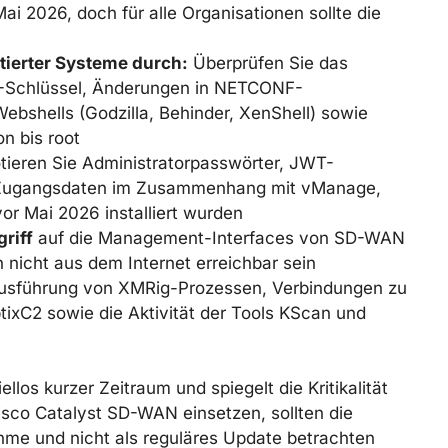
Mai 2026, doch für alle Organisationen sollte die
tierter Systeme durch:
Überprüfen Sie das
H-Schlüssel, Änderungen in NETCONF-
ebshells (Godzilla, Behinder, XenShell) sowie
on bis root
tieren Sie Administratorpasswörter, JWT-
ugangsdaten im Zusammenhang mit vManage,
r Mai 2026 installiert wurden
riff
auf die Management-Interfaces von SD-WAN
n nicht aus dem Internet erreichbar sein
usführung von XMRig-Prozessen, Verbindungen zu
tixC2 sowie die Aktivität der Tools KScan und
ellos kurzer Zeitraum und spiegelt die Kritikalität
Cisco Catalyst SD-WAN einsetzen, sollten die
ahme und nicht als reguläres Update betrachten