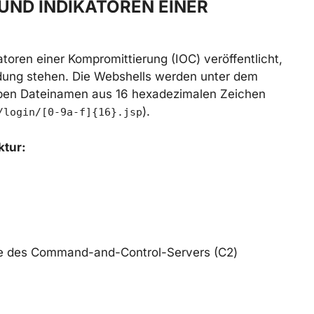
ND INDIKATOREN EINER
atoren einer Kompromittierung (IOC) veröffentlicht,
ndung stehen. Die Webshells werden unter dem
ben Dateinamen aus 16 hexadezimalen Zeichen
).
/login/[0-9a-f]{16}.jsp
ktur:
e des Command-and-Control-Servers (C2)