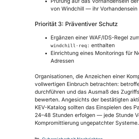
Prüfung auf das Vorhandensein der
von Windchill — ihr Vorhandensein b
Priorität 3: Präventiver Schutz
Ergänzen einer WAF/IDS-Regel zum
enthalten
windchill-req:
Einrichtung eines Monitorings für 
Adressen
Organisationen, die Anzeichen einer Kompro
vollwertigen Einbruch betrachten: betroff
durchführen und das Ausmaß des Zugriffs
bewerten. Angesichts der bestätigten ak
KEV-Katalog sollten das Einspielen des P
24–48 Stunden erfolgen — jede Stunde Ve
Kompromittierung ungepatchter Systeme.
Kategorien