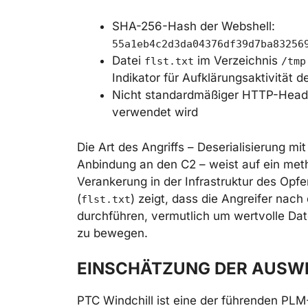
SHA-256-Hash der Webshell:
55a1eb4c2d3da04376df39d7ba83256
Datei
im Verzeichnis
flst.txt
/tmp
Indikator für Aufklärungsaktivität 
Nicht standardmäßiger HTTP-Hea
verwendet wird
Die Art des Angriffs – Deserialisierung mi
Anbindung an den C2 – weist auf ein met
Verankerung in der Infrastruktur des Opfe
(
) zeigt, dass die Angreifer nach
flst.txt
durchführen, vermutlich um wertvolle Date
zu bewegen.
EINSCHÄTZUNG DER AUSW
PTC Windchill ist eine der führenden PLM