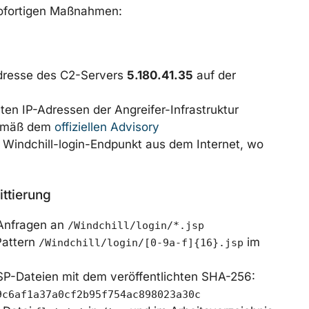
sofortigen Maßnahmen:
dresse des C2-Servers
5.180.41.35
auf der
hten IP-Adressen der Angreifer-Infrastruktur
gemäß dem
offiziellen Advisory
 Windchill-login-Endpunkt aus dem Internet, wo
ittierung
Anfragen an
/Windchill/login/*.jsp
Pattern
im
/Windchill/login/[0-9a-f]{16}.jsp
P-Dateien mit dem veröffentlichten SHA-256:
9c6af1a37a0cf2b95f754ac898023a30c