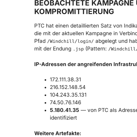
BEOBACHTETE KAMPAGNE U
KOMPROMITTIERUNG
PTC hat einen detaillierten Satz von Indik
die mit der aktuellen Kampagne in Verbi
Pfad
abgelegt und ha
/Windchill/login/
mit der Endung
(Pattern:
.jsp
/Windchill
IP-Adressen der angreifenden Infrastru
172.111.38.31
216.152.148.54
104.243.35.131
74.50.76.146
5.180.41.35
— von PTC als Adress
identifiziert
Weitere Artefakte: