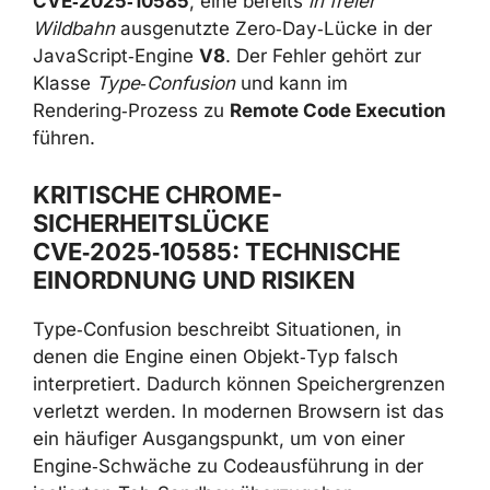
CVE‑2025‑10585
, eine bereits
in freier
Wildbahn
ausgenutzte Zero‑Day‑Lücke in der
JavaScript‑Engine
V8
. Der Fehler gehört zur
Klasse
Type‑Confusion
und kann im
Rendering‑Prozess zu
Remote Code Execution
führen.
KRITISCHE CHROME-
SICHERHEITSLÜCKE
CVE‑2025‑10585: TECHNISCHE
EINORDNUNG UND RISIKEN
Type‑Confusion beschreibt Situationen, in
denen die Engine einen Objekt‑Typ falsch
interpretiert. Dadurch können Speichergrenzen
verletzt werden. In modernen Browsern ist das
ein häufiger Ausgangspunkt, um von einer
Engine‑Schwäche zu Codeausführung in der