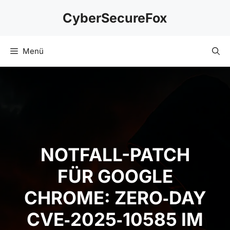
Zum
CyberSecureFox
Inhalt
springen
Menü
NOTFALL-PATCH
FÜR GOOGLE
CHROME: ZERO‑DAY
CVE‑2025‑10585 IM