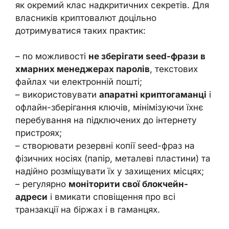
як окремий клас надкритичних секретів. Для
власників криптовалют доцільно
дотримуватися таких практик:
– по можливості
не зберігати seed-фрази в
хмарних менеджерах паролів
, текстових
файлах чи електронній пошті;
– використовувати
апаратні криптогаманці
і
офлайн-зберігання ключів, мінімізуючи їхнє
перебування на підключених до інтернету
пристроях;
– створювати резервні копії seed-фраз на
фізичних носіях (папір, металеві пластини) та
надійно розміщувати їх у захищених місцях;
– регулярно
моніторити свої блокчейн-
адреси
і вмикати сповіщення про всі
транзакції на біржах і в гаманцях.