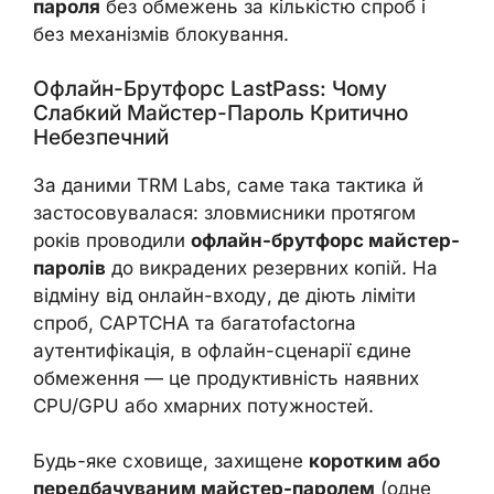
пароля
без обмежень за кількістю спроб і
без механізмів блокування.
Офлайн-Брутфорс LastPass: Чому
Слабкий Майстер-Пароль Критично
Небезпечний
За даними TRM Labs, саме така тактика й
застосовувалася: зловмисники протягом
років проводили
офлайн-брутфорс майстер-
паролів
до викрадених резервних копій. На
відміну від онлайн-входу, де діють ліміти
спроб, CAPTCHA та багатоfactorна
аутентифікація, в офлайн-сценарії єдине
обмеження — це продуктивність наявних
CPU/GPU або хмарних потужностей.
Будь-яке сховище, захищене
коротким або
передбачуваним майстер-паролем
(одне