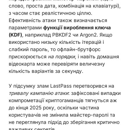
слово, проста дата, комбінація на клавіатурі),
з часом стає реалістичною ціллю.
Ефективність атаки також визначається
параметрами
функції вироблення ключа
(KDF)
, наприклад PBKDF2 чи Argon2. Якщо
використано низьку кількість ітерацій і
слабкий пароль, то офлайн-брутфорс
прискорюється
на порядки
, і навіть домашня
відеокарта може перевіряти величезну
кількість варіантів за секунду.
У підсумку злам LastPass перетворився на
тривалу кампанію атаки
: зафіксовані випадки
компрометації криптогаманців тягнуться аж
до кінця 2025 року, оскільки частина
користувачів не змінила майстер-паролі та
не переглянула підхід до зберігання критично
важливих секретів.