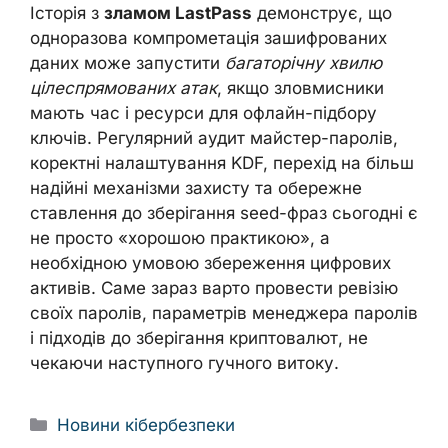
Історія з
зламом LastPass
демонструє, що
одноразова компрометація зашифрованих
даних може запустити
багаторічну хвилю
цілеспрямованих атак
, якщо зловмисники
мають час і ресурси для офлайн-підбору
ключів. Регулярний аудит майстер-паролів,
коректні налаштування KDF, перехід на більш
надійні механізми захисту та обережне
ставлення до зберігання seed-фраз сьогодні є
не просто «хорошою практикою», а
необхідною умовою збереження цифрових
активів. Саме зараз варто провести ревізію
своїх паролів, параметрів менеджера паролів
і підходів до зберігання криптовалют, не
чекаючи наступного гучного витоку.
Categories
Новини кібербезпеки