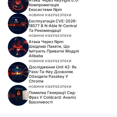
Атака Через
Keyv@6.0.0
:
Компрометація
Екосистеми Npm
НОВИНИ КІБЕРБЕЗПЕКИ
Експлуатація CVE-2026-
18577 В N-Able N-Central
Та Рекомендації
НОВИНИ КІБЕРБЕЗПЕКИ
Атака Через Npm:
Шкідливі Пакети, Що
Імітують Приватні Модулі
Alibaba
НОВИНИ КІБЕРБЕЗПЕКИ
Дослідження Unit 42: Як
Pass-Ta-Key Дозволяє
Обходити Passkey У
Chrome
НОВИНИ КІБЕРБЕЗПЕКИ
Помилка Генерації Сид-
Фраз У Coldcard: Аналіз
Вразливості