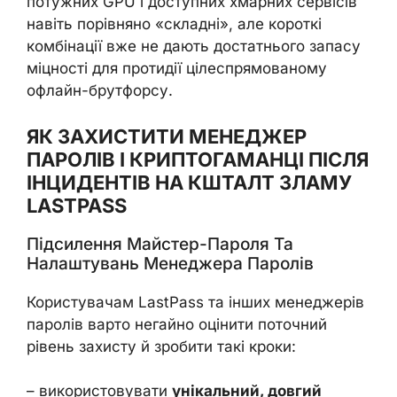
потужних GPU і доступних хмарних сервісів
навіть порівняно «складні», але короткі
комбінації вже не дають достатнього запасу
міцності для протидії цілеспрямованому
офлайн-брутфорсу.
ЯК ЗАХИСТИТИ МЕНЕДЖЕР
ПАРОЛІВ І КРИПТОГАМАНЦІ ПІСЛЯ
ІНЦИДЕНТІВ НА КШТАЛТ ЗЛАМУ
LASTPASS
Підсилення Майстер-Пароля Та
Налаштувань Менеджера Паролів
Користувачам LastPass та інших менеджерів
паролів варто негайно оцінити поточний
рівень захисту й зробити такі кроки:
– використовувати
унікальний, довгий