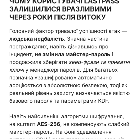
ЧОМУ КОРИСТУВАЧІ LASTPASS
ЗАЛИШИЛИСЯ ВРАЗЛИВИМИ
ЧЕРЕЗ РОКИ ПІСЛЯ ВИТОКУ
Головний фактор тривалої успішності атак —
людська недбалість
. Значна частина
постраждалих, навіть дізнавшись про
інцидент,
не змінила майстер-пароль
і
продовжила зберігати
seed-фрази та приватні
ключі
у менеджері паролів. Для багатьох
позначка «зашифровано» автоматично
асоціюється з абсолютною безпекою, тоді як
реальний рівень захисту визначається якістю
базового пароля та параметрами KDF.
Навіть найсильніші алгоритми шифрування,
на кшталт
AES-256
, не компенсують слабкий
майстер-пароль. На фоні здешевлення