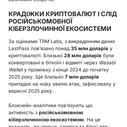
КРАДІЖКИ КРИПТОВАЛЮТ І СЛІД
РОСІЙСЬКОМОВНОЇ
КІБЕРЗЛОЧИННОЇ ЕКОСИСТЕМИ
За оцінками TRM Labs, з викраденням даних
LastPass пов’язано понад
35 млн доларів
у
криптовалюті. Близько
28 млн доларів
були
конвертовані в біткоїн і відмиті через
Wasabi
Wallet
у проміжку з кінця 2024 до початку
2025 року. Ще близько
7 млн доларів
припадає на нову хвилю атак, зафіксовану у
вересні 2025 року.
Блокчейн-аналітики пов’язують цю
активність з
російськомовною
кіберзлочинною екосистемою
. На це
вказують, по-перше, сервіси та біржі для