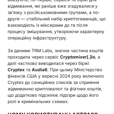
відмивання, які раніше вже згадувалися у
зв’язку з російськомовними групами, а по-
друге — стабільний набір криптогаманців, що
взаємодіють із міксерами до та після
процесу змішування, утворюючи характерну
операційну інфраструктуру.
За даними TRM Labs, значна частина коштів
проходила через сервіс
Cryptomixer[.]io
, а
далі частково виводилася через біржі
Cryptex
та
Audia6
. При цьому Міністерство
фінансів США у вересні 2024 року включило
Cryptex до санкційних списків за сприяння
відмиванню криптовалют та фіатних коштів
,
що додатково підсилює підозри щодо його
ролі в кримінальних схемах.