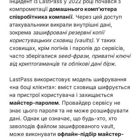
Інцидент із LastPass у 2022 році почався з
компрометації
домашнього комп’ютера
співробітника компанії
. Через цей доступ
атакувальники викрали внутрішні дані,
зокрема
зашифровані резервні копії
користувацьких сховищ (vaults)
. У таких
сховищах, крім логінів і паролів до сервісів,
часто зберігалися
seed-фрази, приватні ключі
від криптогаманців та облікові дані бірж
.
LastPass використовує модель шифрування
«на боці клієнта»: вміст сховища шифрується
на пристрої користувача і захищається
майстер-паролем
. Провайдер сервісу не
знає цього пароля та не може розшифрувати
дані. Однак це означає, що будь-хто, хто
заволодів файлом зашифрованого vault,
може виконувати
офлайн-підбір майстер-