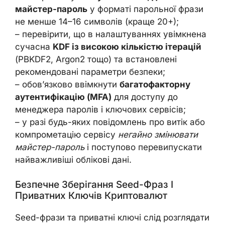
майстер-пароль
у форматі парольної фрази
не менше 14–16 символів (краще 20+);
– перевірити, що в налаштуваннях увімкнена
сучасна
KDF із високою кількістю ітерацій
(PBKDF2, Argon2 тощо) та встановлені
рекомендовані параметри безпеки;
– обов’язково ввімкнути
багатофакторну
аутентифікацію (MFA)
для доступу до
менеджера паролів і ключових сервісів;
– у разі будь-яких повідомлень про витік або
компрометацію сервісу
негайно змінювати
майстер-пароль
і поступово перевипускати
найважливіші облікові дані.
Безпечне Зберігання Seed-Фраз І
Приватних Ключів Криптовалют
Seed-фрази та приватні ключі слід розглядати