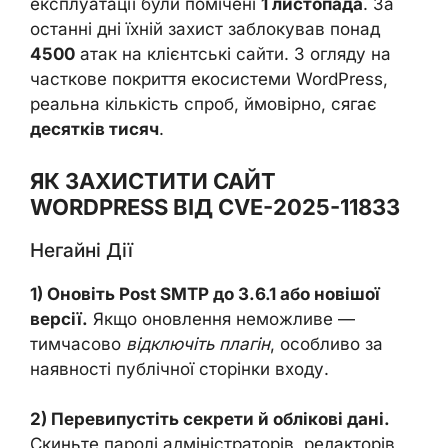
експлуатації були помічені
1 листопада
. За
останні дні їхній захист заблокував понад
4500
атак на клієнтські сайти. З огляду на
часткове покриття екосистеми WordPress,
реальна кількість спроб, ймовірно, сягає
десятків тисяч
.
ЯК ЗАХИСТИТИ САЙТ
WORDPRESS ВІД CVE-2025-11833
Негайні Дії
1) Оновіть Post SMTP до 3.6.1 або новішої
версії.
Якщо оновлення неможливе —
тимчасово
відключіть плагін
, особливо за
наявності публічної сторінки входу.
2) Перевипустіть секрети й облікові дані.
Скиньте паролі адміністраторів, редакторів,