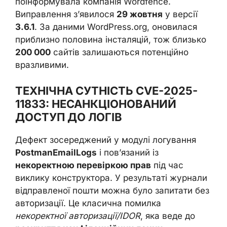
поінформувала компанія Wordfence.
Виправлення з’явилося
29 жовтня
у версії
3.6.1
. За даними WordPress.org, оновилася
приблизно половина інсталяцій, тож близько
200 000
сайтів залишаються потенційно
вразливими.
ТЕХНІЧНА СУТНІСТЬ CVE-2025-
11833: НЕСАНКЦІОНОВАНИЙ
ДОСТУП ДО ЛОГІВ
Дефект зосереджений у модулі логування
PostmanEmailLogs
і пов’язаний із
некоректною перевіркою прав
під час
виклику конструктора. У результаті журнали
відправленої пошти можна було запитати без
авторизації. Це класична помилка
некоректної авторизації/IDOR
, яка веде до