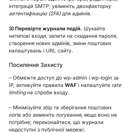
інтеграцій SMTP; увімкніть
двохфакторну
автентифікацію (2FA)
для адмінів.
3) Перевірте журнали подій.
Шукайте
нетипові входи, запити на скидання пароля,
створення нових адмінів, зміни поштових
налаштувань і URL сайту.
Посилення Захисту
– Обмежте доступ до wp-admin і wp-login за
IP, активуйте правила
WAF
і налаштуйте
rate
limiting
на спроби входу.
– Мінімізуйте збір та зберігання поштових
логів або
вимкніть логування
, якщо воно не
потрібне; переконайтеся, що журнали
недоступні з публічної мережі.