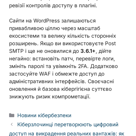
ревізії контролів доступу в плагіні.
Сайти на WordPress залишаються
привабливою ціллю через масштаб
екосистеми та велику кількість сторонніх
розширень. Якщо ви використовуєте Post
SMTP і ще не оновилися до
3.6.1+
, дійте
негайно: встановіть патч, перевірте логи,
змініть паролі та увімкніть 2FA. Додатково
застосуйте WAF і обмежте доступ до
адміністративних інтерфейсів. Своєчасні
оновлення й базова кібергігієна суттєво
знижують ризик компрометації.
Categories
Новини кібербезпеки
Кіберзлочинці перетворюють цифровий
доступ на викрадення реальних вантажів: як