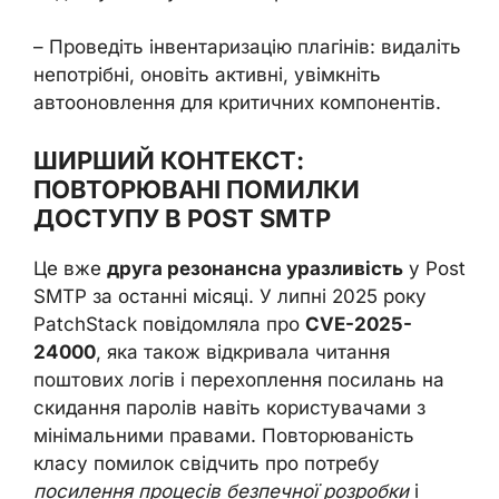
– Проведіть інвентаризацію плагінів: видаліть
непотрібні, оновіть активні, увімкніть
автооновлення для критичних компонентів.
ШИРШИЙ КОНТЕКСТ:
ПОВТОРЮВАНІ ПОМИЛКИ
ДОСТУПУ В POST SMTP
Це вже
друга резонансна уразливість
у Post
SMTP за останні місяці. У липні 2025 року
PatchStack повідомляла про
CVE-2025-
24000
, яка також відкривала читання
поштових логів і перехоплення посилань на
скидання паролів навіть користувачами з
мінімальними правами. Повторюваність
класу помилок свідчить про потребу
посилення процесів безпечної розробки
і