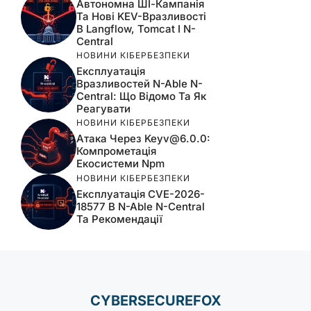
Автономна ШІ-Кампанія
Та Нові KEV-Вразливості
В Langflow, Tomcat І N-
Central
НОВИНИ КІБЕРБЕЗПЕКИ
Експлуатація
Вразливостей N-Able N-
Central: Що Відомо Та Як
Реагувати
НОВИНИ КІБЕРБЕЗПЕКИ
Атака Через
Keyv@6.0.0
:
Компрометація
Екосистеми Npm
НОВИНИ КІБЕРБЕЗПЕКИ
Експлуатація CVE-2026-
18577 В N-Able N-Central
Та Рекомендації
CYBERSECUREFOX