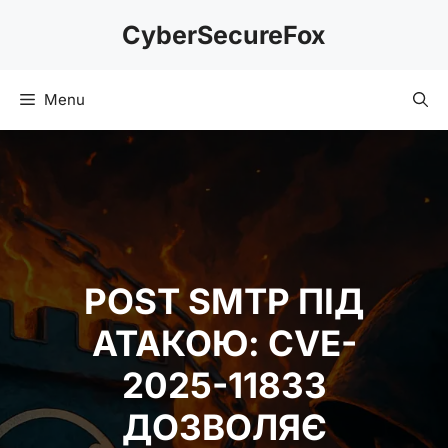
Skip
CyberSecureFox
to
content
Menu
POST SMTP ПІД
АТАКОЮ: CVE-
2025-11833
ДОЗВОЛЯЄ