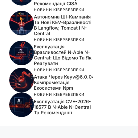
Рекомендації CISA
НОВИНИ КІБЕРБЕЗПЕКИ
Автономна ШІ-Кампанія
Та Нові KEV-Вразливості
В Langflow, Tomcat І N-
Central
НОВИНИ КІБЕРБЕЗПЕКИ
Експлуатація
Вразливостей N-Able N-
Central: Що Відомо Та Як
Реагувати
НОВИНИ КІБЕРБЕЗПЕКИ
Атака Через
Keyv@6.0.0
:
Компрометація
Екосистеми Npm
НОВИНИ КІБЕРБЕЗПЕКИ
Експлуатація CVE-2026-
18577 В N-Able N-Central
Та Рекомендації