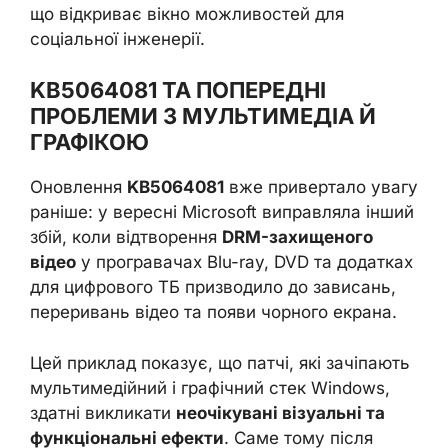
що відкриває вікно можливостей для
соціальної інженерії.
KB5064081 ТА ПОПЕРЕДНІ
ПРОБЛЕМИ З МУЛЬТИМЕДІА Й
ГРАФІКОЮ
Оновлення
KB5064081
вже привертало увагу
раніше: у вересні Microsoft виправляла інший
збій, коли відтворення
DRM-захищеного
відео
у програвачах Blu-ray, DVD та додатках
для цифрового ТБ призводило до зависань,
переривань відео та появи чорного екрана.
Цей приклад показує, що патчі, які зачіпають
мультимедійний і графічний стек Windows,
здатні викликати
неочікувані візуальні та
функціональні ефекти
. Саме тому після