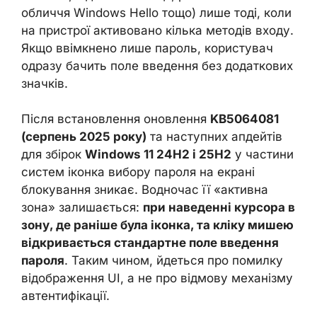
обличчя Windows Hello тощо) лише тоді, коли
на пристрої активовано кілька методів входу.
Якщо ввімкнено лише пароль, користувач
одразу бачить поле введення без додаткових
значків.
Після встановлення оновлення
KB5064081
(серпень 2025 року)
та наступних апдейтів
для збірок
Windows 11 24H2 і 25H2
у частини
систем іконка вибору пароля на екрані
блокування зникає. Водночас її «активна
зона» залишається:
при наведенні курсора в
зону, де раніше була іконка, та кліку мишею
відкривається стандартне поле введення
пароля
. Таким чином, йдеться про помилку
відображення UI, а не про відмову механізму
автентифікації.