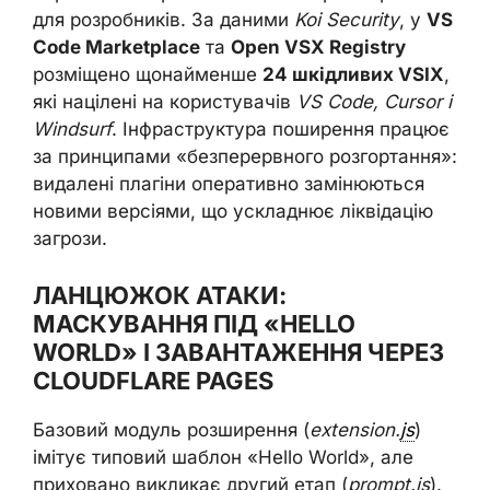
для розробників. За даними
Koi Security
, у
VS
Code Marketplace
та
Open VSX Registry
розміщено щонайменше
24 шкідливих VSIX
,
які націлені на користувачів
VS Code, Cursor і
Windsurf
. Інфраструктура поширення працює
за принципами «безперервного розгортання»:
видалені плагіни оперативно замінюються
новими версіями, що ускладнює ліквідацію
загрози.
ЛАНЦЮЖОК АТАКИ:
МАСКУВАННЯ ПІД «HELLO
WORLD» І ЗАВАНТАЖЕННЯ ЧЕРЕЗ
CLOUDFLARE PAGES
Базовий модуль розширення (
extension.
js
)
імітує типовий шаблон «Hello World», але
приховано викликає другий етап (
prompt.js
).