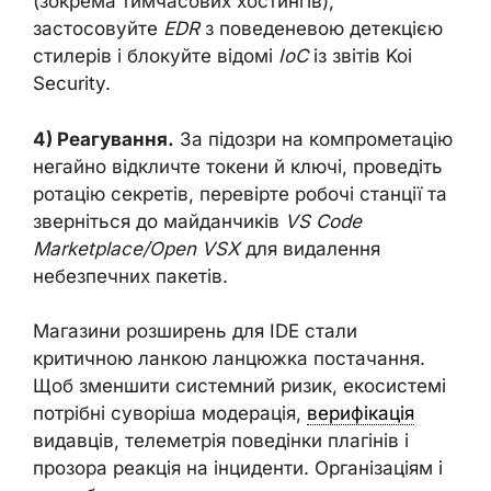
(зокрема тимчасових хостингів),
застосовуйте
EDR
з поведеневою детекцією
стилерів і блокуйте відомі
IoC
із звітів Koi
Security.
4) Реагування.
За підозри на компрометацію
негайно відкличте токени й ключі, проведіть
ротацію секретів, перевірте робочі станції та
зверніться до майданчиків
VS Code
Marketplace/Open VSX
для видалення
небезпечних пакетів.
Магазини розширень для IDE стали
критичною ланкою ланцюжка постачання.
Щоб зменшити системний ризик, екосистемі
потрібні суворіша модерація,
верифікація
видавців, телеметрія поведінки плагінів і
прозора реакція на інциденти. Організаціям і