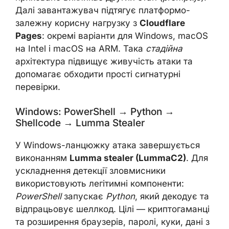
Далі завантажувач підтягує платформо-
залежну корисну нагрузку з
Cloudflare
Pages
: окремі варіанти для Windows, macOS
на Intel і macOS на ARM. Така
стадійна
архітектура підвищує живучість атаки та
допомагає обходити прості сигнатурні
перевірки.
Windows: PowerShell → Python →
Shellcode → Lumma Stealer
У Windows-ланцюжку атака завершується
виконанням
Lumma stealer (LummaC2)
. Для
ускладнення детекції зловмисники
використовують легітимні компоненти:
PowerShell
запускає
Python
, який декодує та
відпрацьовує шеллкод. Цілі — криптогаманці
та розширення браузерів, паролі, куки, дані з