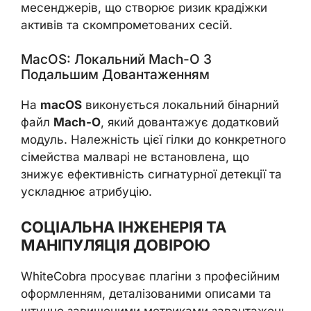
месенджерів, що створює ризик крадіжки
активів та скомпрометованих сесій.
MacOS: Локальний Mach-O З
Подальшим Довантаженням
На
macOS
виконується локальний бінарний
файл
Mach-O
, який довантажує додатковий
модуль. Належність цієї гілки до конкретного
сімейства малварі не встановлена, що
знижує ефективність сигнатурної детекції та
ускладнює атрибуцію.
СОЦІАЛЬНА ІНЖЕНЕРІЯ ТА
МАНІПУЛЯЦІЯ ДОВІРОЮ
WhiteCobra просуває плагіни з професійним
оформленням, деталізованими описами та