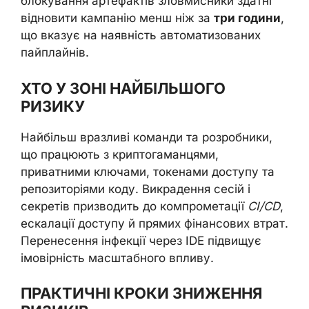
блокування артефактів зловмисники здатні
відновити кампанію менш ніж за
три години
,
що вказує на наявність автоматизованих
пайплайнів.
ХТО У ЗОНІ НАЙБІЛЬШОГО
РИЗИКУ
Найбільш вразливі команди та розробники,
що працюють з криптогаманцями,
приватними ключами, токенами доступу та
репозиторіями коду. Викрадення сесій і
секретів призводить до компрометації
CI/CD
,
ескалації доступу й прямих фінансових втрат.
Перенесення інфекції через IDE підвищує
імовірність масштабного впливу.
ПРАКТИЧНІ КРОКИ ЗНИЖЕННЯ