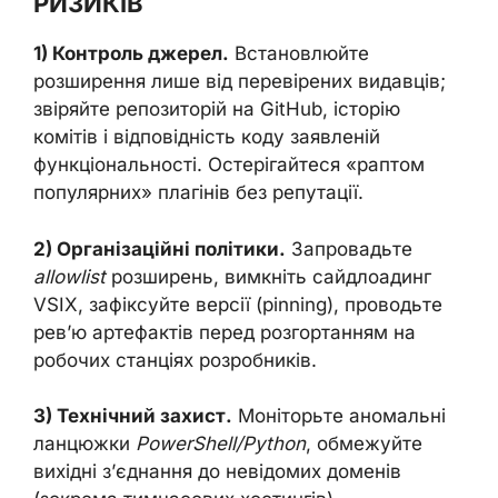
РИЗИКІВ
1) Контроль джерел.
Встановлюйте
розширення лише від перевірених видавців;
звіряйте репозиторій на GitHub, історію
комітів і відповідність коду заявленій
функціональності. Остерігайтеся «раптом
популярних» плагінів без репутації.
2) Організаційні політики.
Запровадьте
allowlist
розширень, вимкніть сайдлоадинг
VSIX, зафіксуйте версії (pinning), проводьте
рев’ю артефактів перед розгортанням на
робочих станціях розробників.
3) Технічний захист.
Моніторьте аномальні
ланцюжки
PowerShell/Python
, обмежуйте
вихідні з’єднання до невідомих доменів