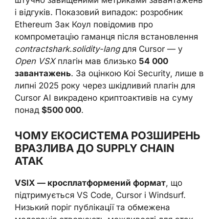
штучно завищеними метриками завантажень
і відгуків. Показовий випадок: розробник
Ethereum Зак Коул повідомив про
компрометацію гаманця після встановлення
contractshark.solidity-lang
для Cursor — у
Open VSX
плагін мав близько
54 000
завантажень
. За оцінкою Koi Security, лише в
липні 2025 року через шкідливий плагін для
Cursor AI викрадено криптоактивів на суму
понад
$500 000
.
ЧОМУ ЕКОСИСТЕМА РОЗШИРЕНЬ
ВРАЗЛИВА ДО SUPPLY CHAIN
АТАК
VSIX — кросплатформений формат
, що
підтримується VS Code, Cursor і Windsurf.
Низький поріг публікації та обмежена