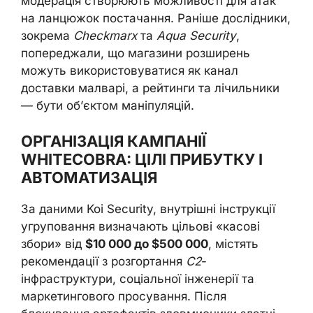
модерація створюють можливості для атак
на ланцюжок постачання. Раніше дослідники,
зокрема
Checkmarx
та
Aqua Security
,
попереджали, що магазини розширень
можуть використовуватися як канал
доставки малварі, а рейтинги та лічильники
— бути об’єктом маніпуляцій.
ОРГАНІЗАЦІЯ КАМПАНІЇ
WHITECOBRA: ЦІЛІ ПРИБУТКУ І
АВТОМАТИЗАЦІЯ
За даними Koi Security, внутрішні інструкції
угруповання визначають цільові «касові
збори» від
$10 000 до $500 000
, містять
рекомендації з розгортання
C2
-
інфраструктури, соціальної інженерії та
маркетингового просування. Після