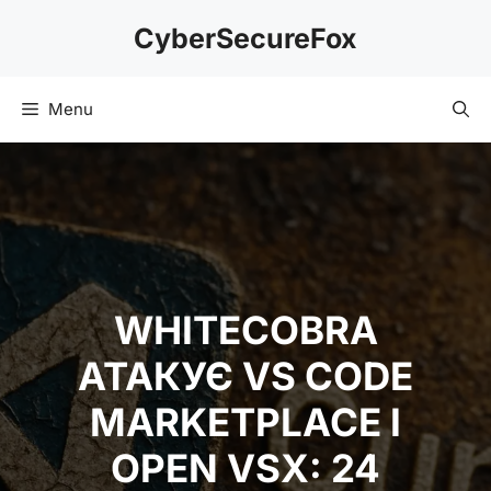
Skip
CyberSecureFox
to
content
Menu
WHITECOBRA
АТАКУЄ VS CODE
MARKETPLACE І
OPEN VSX: 24