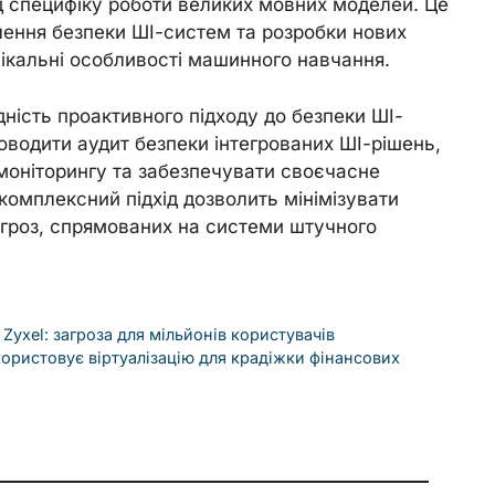
д специфіку роботи великих мовних моделей. Це
чення безпеки ШІ-систем та розробки нових
ікальні особливості машинного навчання.
ність проактивного підходу до безпеки ШІ-
роводити аудит безпеки інтегрованих ШІ-рішень,
моніторингу та забезпечувати своєчасне
омплексний підхід дозволить мінімізувати
загроз, спрямованих на системи штучного
 Zyxel: загроза для мільйонів користувачів
користовує віртуалізацію для крадіжки фінансових