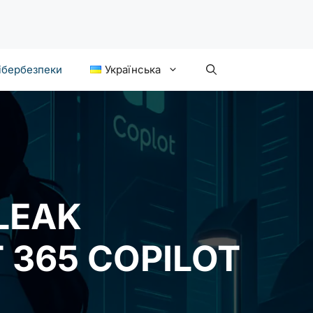
ібербезпеки
Українська
LEAK
 365 COPILOT