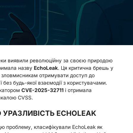
пеки виявили революційну за своєю природою
тримала назву
EchoLeak
. Ця критична брешь у
ла зловмисникам отримувати доступ до
ї без будь-якої взаємодії з користувачами.
ікатором
CVE-2025-32711
і отримала
шкалою CVSS.
 УРАЗЛИВІСТЬ ECHOLEAK
и цю проблему, класифікували EchoLeak як