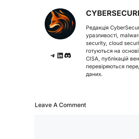
CYBERSECURE
Редакція CyberSecu
уразливості, malwar
security, cloud secur
готуються на основі 
Telegram
LinkedIn
Discord
CISA, публікацій венд
перевіряються пере
даних.
Leave A Comment
Comment