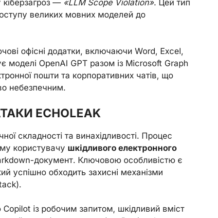
 кіберзагроз —
«LLM Scope Violation»
. Цей тип
оступу великих мовних моделей до
ючові офісні додатки, включаючи Word, Excel,
є моделі OpenAI GPT разом із Microsoft Graph
ктронної пошти та корпоративних чатів, що
во небезпечним.
ТАКИ ECHOLEAK
чної складності та винахідливості. Процес
ому користувачу
шкідливого електронного
markdown-документ. Ключовою особливістю є
ий успішно обходить захисні механізми
tack).
Copilot із робочим запитом, шкідливий вміст