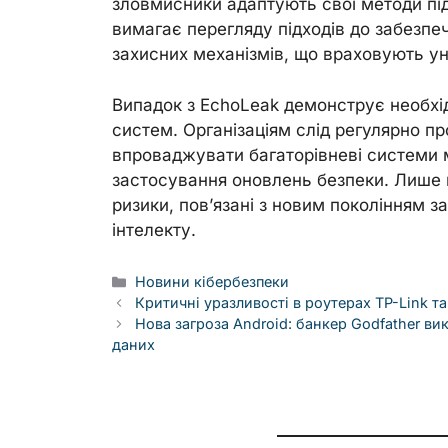
зловмисники адаптують свої методи пі
вимагає перегляду підходів до забезпе
захисних механізмів, що враховують ун
Випадок з EchoLeak демонструє необхід
систем. Організаціям слід регулярно п
впроваджувати багаторівневі системи 
застосування оновлень безпеки. Лише к
ризики, пов’язані з новим поколінням 
інтелекту.
Categories
Новини кібербезпеки
Критичні уразливості в роутерах TP-Link та
Нова загроза Android: банкер Godfather ви
даних