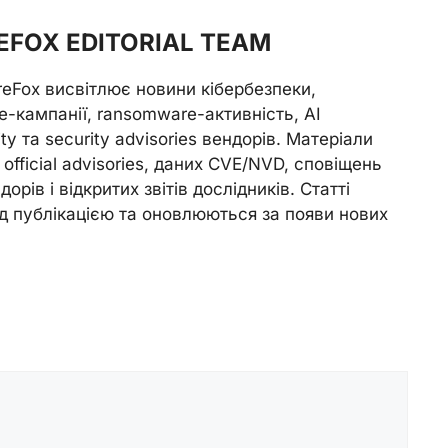
FOX EDITORIAL TEAM
reFox висвітлює новини кібербезпеки,
e-кампанії, ransomware-активність, AI
ity та security advisories вендорів. Матеріали
official advisories, даних CVE/NVD, сповіщень
орів і відкритих звітів дослідників. Статті
д публікацією та оновлюються за появи нових