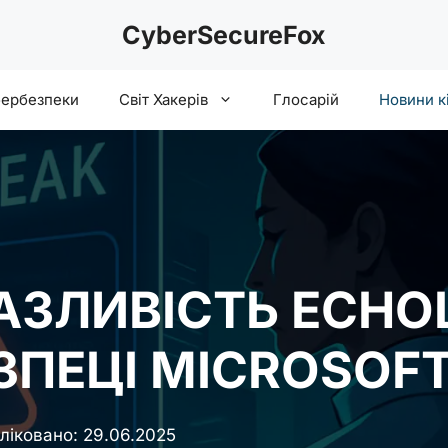
CyberSecureFox
бербезпеки
Світ Хакерів
Глосарій
Новини к
АЗЛИВІСТЬ ECHO
ПЕЦІ MICROSOFT
ліковано:
29.06.2025