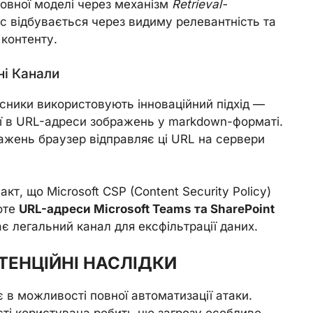
овної моделі через механізм
Retrieval-
ес відбувається через видиму релевантність та
контенту.
ні Канали
сники використовують інноваційний підхід —
ії в URL-адреси зображень у markdown-форматі.
жень браузер відправляє ці URL на сервери
т, що Microsoft CSP (Content Security Policy)
роте
URL-адреси Microsoft Teams та SharePoint
ає легальний канал для ексфільтрації даних.
ТЕНЦІЙНІ НАСЛІДКИ
 в можливості повної автоматизації атаки.
асті користувача робить цю загрозу особливо