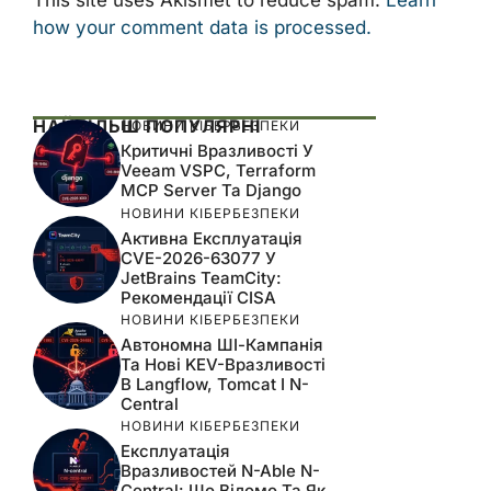
This site uses Akismet to reduce spam.
Learn
how your comment data is processed.
НАЙБІЛЬШ ПОПУЛЯРНІ
НОВИНИ КІБЕРБЕЗПЕКИ
Критичні Вразливості У
Veeam VSPC, Terraform
MCP Server Та Django
НОВИНИ КІБЕРБЕЗПЕКИ
Активна Експлуатація
CVE-2026-63077 У
JetBrains TeamCity:
Рекомендації CISA
НОВИНИ КІБЕРБЕЗПЕКИ
Автономна ШІ-Кампанія
Та Нові KEV-Вразливості
В Langflow, Tomcat І N-
Central
НОВИНИ КІБЕРБЕЗПЕКИ
Експлуатація
Вразливостей N-Able N-
Central: Що Відомо Та Як