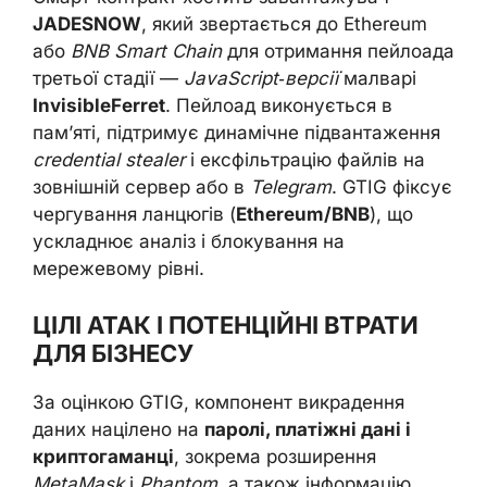
JADESNOW
, який звертається до Ethereum
або
BNB Smart Chain
для отримання пейлоада
третьої стадії —
JavaScript‑версії
малварі
InvisibleFerret
. Пейлоад виконується в
пам’яті, підтримує динамічне підвантаження
credential stealer
і ексфільтрацію файлів на
зовнішній сервер або в
Telegram
. GTIG фіксує
чергування ланцюгів (
Ethereum/BNB
), що
ускладнює аналіз і блокування на
мережевому рівні.
ЦІЛІ АТАК І ПОТЕНЦІЙНІ ВТРАТИ
ДЛЯ БІЗНЕСУ
За оцінкою GTIG, компонент викрадення
даних націлено на
паролі, платіжні дані і
криптогаманці
, зокрема розширення
MetaMask
і
Phantom
, а також інформацію,