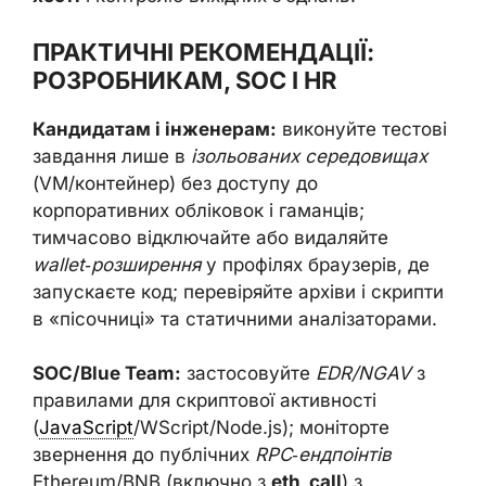
ПРАКТИЧНІ РЕКОМЕНДАЦІЇ:
РОЗРОБНИКАМ, SOC І HR
Кандидатам і інженерам:
виконуйте тестові
завдання лише в
ізольованих середовищах
(VM/контейнер) без доступу до
корпоративних обліковок і гаманців;
тимчасово відключайте або видаляйте
wallet‑розширення
у профілях браузерів, де
запускаєте код; перевіряйте архіви і скрипти
в «пісочниці» та статичними аналізаторами.
SOC/Blue Team:
застосовуйте
EDR/NGAV
з
правилами для скриптової активності
(
JavaScript
/WScript/Node.js); моніторте
звернення до публічних
RPC‑ендпоінтів
Ethereum/BNB (включно з
eth_call
) з