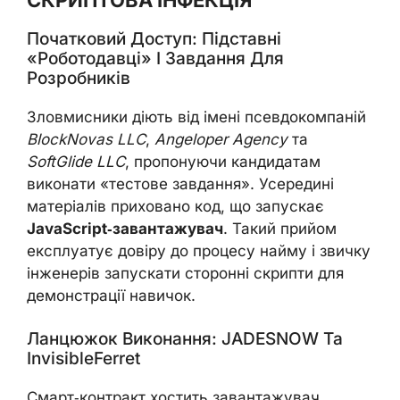
Початковий Доступ: Підставні
«роботодавці» І Завдання Для
Розробників
Зловмисники діють від імені псевдокомпаній
BlockNovas LLC
,
Angeloper Agency
та
SoftGlide LLC
, пропонуючи кандидатам
виконати «тестове завдання». Усередині
матеріалів приховано код, що запускає
JavaScript‑завантажувач
. Такий прийом
експлуатує довіру до процесу найму і звичку
інженерів запускати сторонні скрипти для
демонстрації навичок.
Ланцюжок Виконання: JADESNOW Та
InvisibleFerret
Смарт‑контракт хостить завантажувач