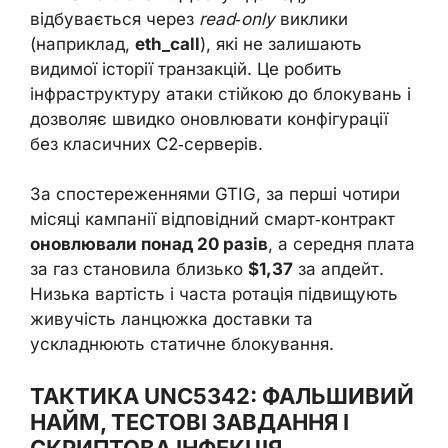
відбувається через
read‑only
виклики
(наприклад,
eth_call
), які не залишають
видимої історії транзакцій. Це робить
інфраструктуру атаки стійкою до блокувань і
дозволяє швидко оновлювати конфігурації
без класичних C2‑серверів.
За спостереженнями GTIG, за перші чотири
місяці кампанії відповідний смарт‑контракт
оновлювали понад 20 разів
, а середня плата
за газ становила близько
$1,37
за апдейт.
Низька вартість і часта ротація підвищують
живучість ланцюжка доставки та
ускладнюють статичне блокування.
ТАКТИКА UNC5342: ФАЛЬШИВИЙ
НАЙМ, ТЕСТОВІ ЗАВДАННЯ І
СКРИПТОВА ІНФЕКЦІЯ