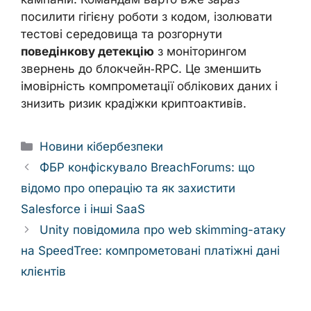
посилити гігієну роботи з кодом, ізолювати
тестові середовища та розгорнути
поведінкову детекцію
з моніторингом
звернень до блокчейн‑RPC. Це зменшить
імовірність компрометації облікових даних і
знизить ризик крадіжки криптоактивів.
Categories
Новини кібербезпеки
ФБР конфіскувало BreachForums: що
відомо про операцію та як захистити
Salesforce і інші SaaS
Unity повідомила про web skimming-атаку
на SpeedTree: компрометовані платіжні дані
клієнтів