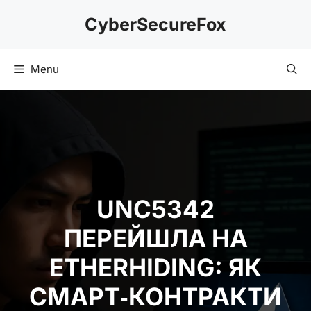
Skip
CyberSecureFox
to
content
Menu
UNC5342
ПЕРЕЙШЛА НА
ETHERHIDING: ЯК
СМАРТ‑КОНТРАКТИ