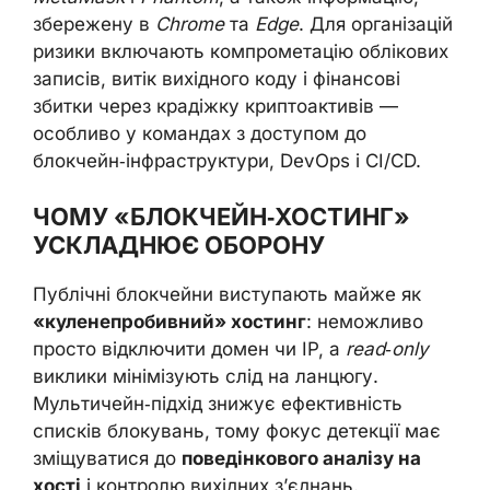
збережену в
Chrome
та
Edge
. Для організацій
ризики включають компрометацію облікових
записів, витік вихідного коду і фінансові
збитки через крадіжку криптоактивів —
особливо у командах з доступом до
блокчейн‑інфраструктури, DevOps і CI/CD.
ЧОМУ «БЛОКЧЕЙН‑ХОСТИНГ»
УСКЛАДНЮЄ ОБОРОНУ
Публічні блокчейни виступають майже як
«куленепробивний» хостинг
: неможливо
просто відключити домен чи IP, а
read‑only
виклики мінімізують слід на ланцюгу.
Мультичейн‑підхід знижує ефективність
списків блокувань, тому фокус детекції має
зміщуватися до
поведінкового аналізу на
хості
і контролю вихідних з’єднань.