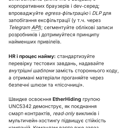
корпоративних браузерів і dev‑серед;
впроваджуйте
egress‑фільтрацію
і
DLP
для
запобігання ексфільтрації (у т.ч. через
Telegram
API
); сегментуйте облікові записи
розробників і дотримуйтеся принципу
найменших привілеїв.
HR і процес найму:
стандартизуйте
перевірку тестових завдань, надавайте
внутрішні шаблони
замість стороннього коду,
а отримані матеріали проганяйте через
безпечні шлюзи та «пісочниці».
Швидке освоєння
EtherHiding
групою
UNC5342 демонструє, як поєднання
смарт‑контрактів,
read‑only
викликів і
мультичейн‑хостингу підвищує стійкість
кампаній. Командам варто вже зараз