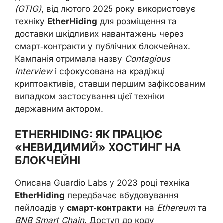
(GTIG)
, від лютого 2025 року використовує
техніку
EtherHiding
для розміщення та
доставки шкідливих навантажень через
смарт‑контракти у публічних блокчейнах.
Кампанія отримала назву
Contagious
Interview
і сфокусована на крадіжці
криптоактивів, ставши першим зафіксованим
випадком застосування цієї техніки
державним актором.
ETHERHIDING: ЯК ПРАЦЮЄ
«НЕВИДИМИЙ» ХОСТИНГ НА
БЛОКЧЕЙНІ
Описана Guardio Labs у 2023 році техніка
EtherHiding
передбачає вбудовування
пейлоадів у
смарт‑контракти
на
Ethereum
та
BNB Smart Chain
. Доступ до коду