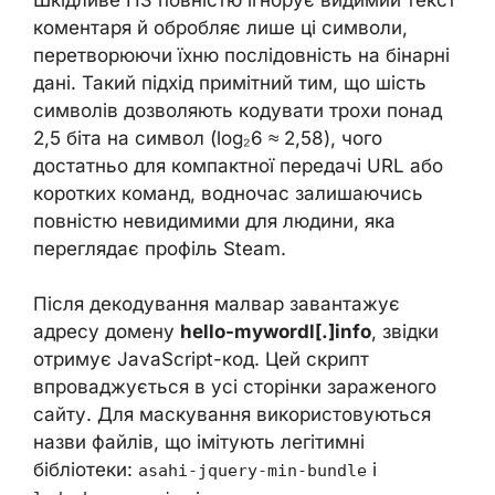
коментаря й обробляє лише ці символи,
перетворюючи їхню послідовність на бінарні
дані. Такий підхід примітний тим, що шість
символів дозволяють кодувати трохи понад
2,5 біта на символ (log₂6 ≈ 2,58), чого
достатньо для компактної передачі URL або
коротких команд, водночас залишаючись
повністю невидимими для людини, яка
переглядає профіль Steam.
Після декодування малвар завантажує
адресу домену
hello-mywordl[.]info
, звідки
отримує JavaScript-код. Цей скрипт
впроваджується в усі сторінки зараженого
сайту. Для маскування використовуються
назви файлів, що імітують легітимні
бібліотеки:
і
asahi-jquery-min-bundle