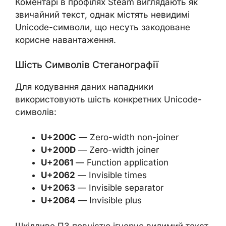
Коментарі в профілях Steam виглядають як
звичайний текст, однак містять невидимі
Unicode-символи, що несуть закодоване
корисне навантаження.
Шість Символів Стеганографії
Для кодування даних нападники
використовують шість конкретних Unicode-
символів:
U+200C
— Zero-width non-joiner
U+200D
— Zero-width joiner
U+2061
— Function application
U+2062
— Invisible times
U+2063
— Invisible separator
U+2064
— Invisible plus
Шкідливе ПЗ повністю ігнорує видимий текст