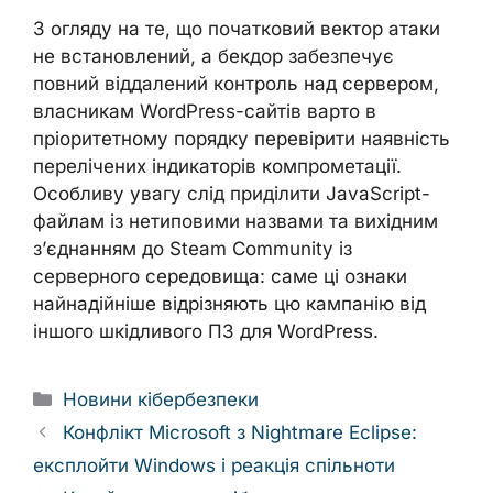
З огляду на те, що початковий вектор атаки
не встановлений, а бекдор забезпечує
повний віддалений контроль над сервером,
власникам WordPress-сайтів варто в
пріоритетному порядку перевірити наявність
перелічених індикаторів компрометації.
Особливу увагу слід приділити JavaScript-
файлам із нетиповими назвами та вихідним
з’єднанням до Steam Community із
серверного середовища: саме ці ознаки
найнадійніше відрізняють цю кампанію від
іншого шкідливого ПЗ для WordPress.
Categories
Новини кібербезпеки
Конфлікт Microsoft з Nightmare Eclipse:
експлойти Windows і реакція спільноти