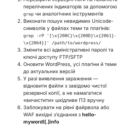
перелічених індикаторів за допомогою
чи аналогічних інструментів
grep
Виконати пошук невидимих Unicode-
символів у файлах теми та плагінів:
grep -rP '[\x{200C}\x{200D}\x{2061}-
\x{2064}]' /path/to/wordpress/
Змінити всі адміністративні паролі та
ключі доступу FTP/SFTP
Оновити WordPress, усі плагіни й теми
до актуальних версій
У разі виявлення зараження —
відновити файли з завідомо чистої
резервної копії, а не намагатися
«вичистити» шкідливе ПЗ вручну
Заблокувати на рівні файрвола або
WAF вихідні з’єднання з
hello-
mywordl[.]info