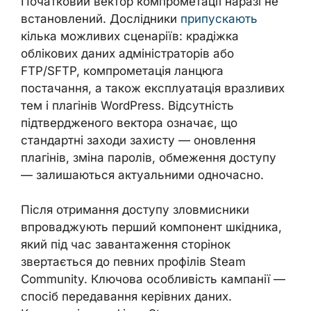
Початковий вектор компрометації наразі не
встановлений. Дослідники
припускають
кілька можливих сценаріїв: крадіжка
облікових даних адміністраторів або
FTP/SFTP, компрометація ланцюга
постачання, а також експлуатація вразливих
тем і плагінів WordPress. Відсутність
підтвердженого вектора означає, що
стандартні заходи захисту — оновлення
плагінів, зміна паролів, обмеження доступу
— залишаються актуальними одночасно.
Після отримання доступу зловмисники
впроваджують перший компонент шкідника,
який під час завантаження сторінок
звертається до певних профілів Steam
Community. Ключова особливість кампанії —
спосіб передавання керівних даних.