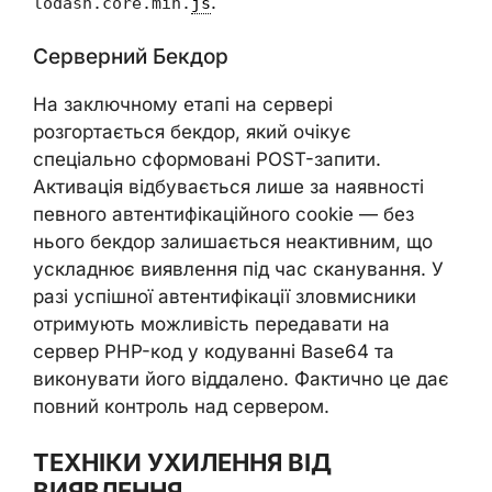
.
lodash.core.min.
js
Серверний Бекдор
На заключному етапі на сервері
розгортається бекдор, який очікує
спеціально сформовані POST-запити.
Активація відбувається лише за наявності
певного автентифікаційного cookie — без
нього бекдор залишається неактивним, що
ускладнює виявлення під час сканування. У
разі успішної автентифікації зловмисники
отримують можливість передавати на
сервер PHP-код у кодуванні Base64 та
виконувати його віддалено. Фактично це дає
повний контроль над сервером.
ТЕХНІКИ УХИЛЕННЯ ВІД
ВИЯВЛЕННЯ