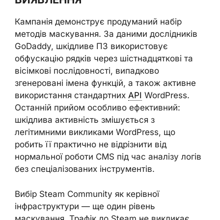
Кампанія демонструє продуманий набір
методів маскування. За даними дослідників
GoDaddy, шкідливе ПЗ використовує
обфускацію рядків через шістнадцяткові та
вісімкові послідовності, випадково
згенеровані імена функцій, а також активне
використання стандартних
API
WordPress.
Останній прийом особливо ефективний:
шкідлива активність змішується з
легітимними викликами WordPress, що
робить її практично не відрізнити від
нормальної роботи CMS під час аналізу логів
без спеціалізованих інструментів.
Вибір Steam Community як керівної
інфраструктури — ще один рівень
маскування. Трафік до Steam не викликає