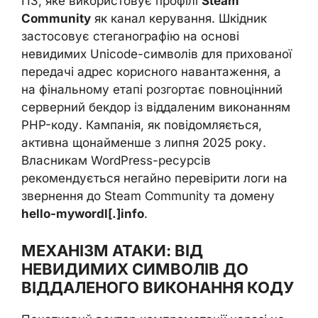
ПЗ, яке використовує профілі
Steam
Community
як канал керування. Шкідник
застосовує стеганографію на основі
невидимих Unicode-символів для прихованої
передачі адрес корисного навантаження, а
на фінальному етапі розгортає повноцінний
серверний бекдор із віддаленим виконанням
PHP-коду. Кампанія, як повідомляється,
активна щонайменше з липня 2025 року.
Власникам WordPress-ресурсів
рекомендується негайно перевірити логи на
звернення до Steam Community та домену
hello-mywordl[.]info
.
МЕХАНІЗМ АТАКИ: ВІД
НЕВИДИМИХ СИМВОЛІВ ДО
ВІДДАЛЕНОГО ВИКОНАННЯ КОДУ