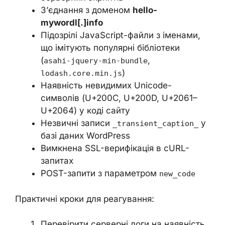
З’єднання з доменом
hello-
mywordl[.]info
Підозрілі JavaScript-файли з іменами,
що імітують популярні бібліотеки
(
,
asahi-jquery-min-bundle
)
lodash.core.min.js
Наявність невидимих Unicode-
символів (U+200C, U+200D, U+2061–
U+2064) у коді сайту
Незвичні записи
у
_transient_caption_
базі даних WordPress
Вимкнена SSL-верифікація в cURL-
запитах
POST-запити з параметром
new_code
Практичні кроки для реагування:
Перевірити серверні логи на наявність