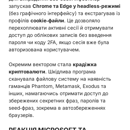
запускав
Chrome та Edge у headless‑режимі
(без графічного інтерфейсу) та екстрагував із
профілів
cookie‑файли
. Це дозволяло
перехоплювати активні сесії й отримувати
доступ до облікових записів без введення
пароля чи коду 2FA, якщо сесія вже була
авторизована користувачем.
Окремим вектором стала
крадіжка
криптовалюти
. Шкідлива програма
сканувала файлову систему на наявність
гаманців Phantom, Metamask, Exodus та
інших, намагаючись отримати доступ до
збережених секретних фраз, паролів та
seed‑фраз, зокрема в автозбереженнях
браузерів.