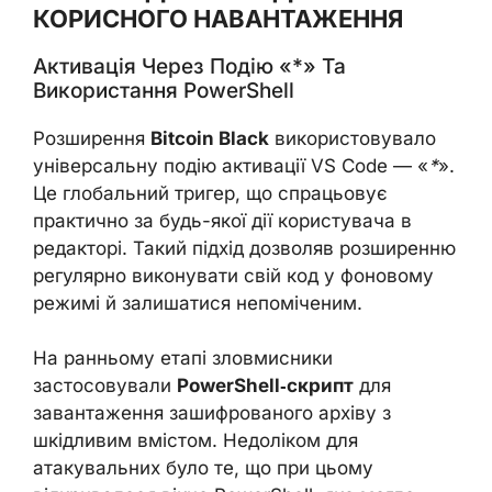
КОРИСНОГО НАВАНТАЖЕННЯ
Активація Через Подію «*» Та
Використання PowerShell
Розширення
Bitcoin Black
використовувало
універсальну подію активації VS Code — «
*
».
Це глобальний тригер, що спрацьовує
практично за будь-якої дії користувача в
редакторі. Такий підхід дозволяв розширенню
регулярно виконувати свій код у фоновому
режимі й залишатися непоміченим.
На ранньому етапі зловмисники
застосовували
PowerShell‑скрипт
для
завантаження зашифрованого архіву з
шкідливим вмістом. Недоліком для
атакувальних було те, що при цьому