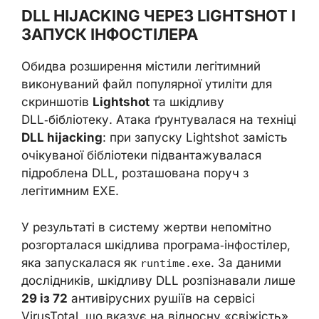
DLL HIJACKING ЧЕРЕЗ LIGHTSHOT І
ЗАПУСК ІНФОСТІЛЕРА
Обидва розширення містили легітимний
виконуваний файл популярної утиліти для
скриншотів
Lightshot
та шкідливу
DLL‑бібліотеку. Атака ґрунтувалася на техніці
DLL hijacking
: при запуску Lightshot замість
очікуваної бібліотеки підвантажувалася
підроблена DLL, розташована поруч з
легітимним EXE.
У результаті в систему жертви непомітно
розгорталася шкідлива програма‑інфостілер,
яка запускалася як
. За даними
runtime.exe
дослідників, шкідливу DLL розпізнавали лише
29 із 72
антивірусних рушіїв на сервісі
VirusTotal, що вказує на відносну «свіжість»