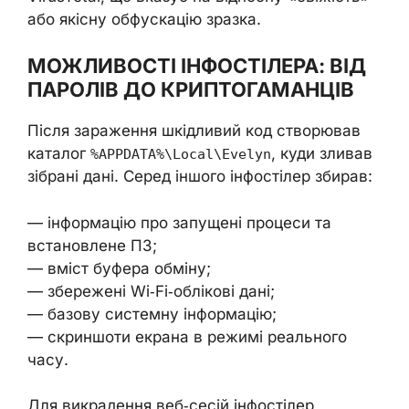
або якісну обфускацію зразка.
МОЖЛИВОСТІ ІНФОСТІЛЕРА: ВІД
ПАРОЛІВ ДО КРИПТОГАМАНЦІВ
Після зараження шкідливий код створював
каталог
, куди зливав
%APPDATA%\Local\Evelyn
зібрані дані. Серед іншого інфостілер збирав:
— інформацію про запущені процеси та
встановлене ПЗ;
— вміст буфера обміну;
— збережені Wi‑Fi‑облікові дані;
— базову системну інформацію;
— скриншоти екрана в режимі реального
часу.
Для викрадення веб‑сесій інфостілер