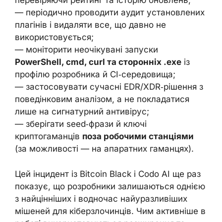
перевіряючи рейтинг та історію оновлень;
— періодично проводити аудит установлених
плагінів і видаляти все, що давно не
використовується;
— моніторити неочікувані запуски
PowerShell, cmd, curl та сторонніх .exe
із
профілю розробника й CI‑середовища;
— застосовувати сучасні EDR/XDR‑рішення з
поведінковим аналізом, а не покладатися
лише на сигнатурний антивірус;
— зберігати seed‑фрази й ключі
криптогаманців
поза робочими станціями
(за можливості — на апаратних гаманцях).
Цей інцидент із Bitcoin Black і Codo AI ще раз
показує, що розробники залишаються однією
з найцінніших і водночас найуразливіших
мішеней для кіберзлочинців. Чим активніше в