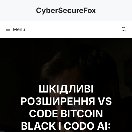
Skip
CyberSecureFox
to
content
Menu
ШКІДЛИВІ
РОЗШИРЕННЯ VS
CODE BITCOIN
BLACK І CODO AI: