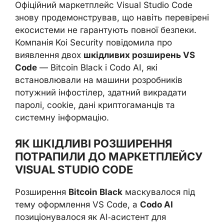
Офіційний маркетплейс Visual Studio Code
знову продемонстрував, що навіть перевірені
екосистеми не гарантують повної безпеки.
Компанія Koi Security повідомила про
виявлення двох
шкідливих розширень VS
Code
— Bitcoin Black і Codo AI, які
встановлювали на машини розробників
потужний інфостілер, здатний викрадати
паролі, cookie, дані криптогаманців та
системну інформацію.
ЯК ШКІДЛИВІ РОЗШИРЕННЯ
ПОТРАПИЛИ ДО МАРКЕТПЛЕЙСУ
VISUAL STUDIO CODE
Розширення
Bitcoin Black
маскувалося під
тему оформлення VS Code, а
Codo AI
позиціонувалося як AI‑асистент для