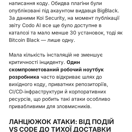
написання коду. Обидва плагіни були
опубліковані під акаунтом видавця BigBlack.
За даними Koi Security, на момент публікації
звіту Codo AI все ще було доступне в
каталозі та мало менше 30 установок, тоді як
Bitcoin Black — лише одну.
Мала кількість інсталяцій не зменшує
критичності інциденту.
Один
скомпрометований робочий ноутбук
розробника
часто відкриває шлях до
вихідного коду, приватних репозиторіїв,
CI/CD‑інфраструктури й корпоративних
ресурсів, що робить такі атаки особливо
привабливими для зловмисників.
ЛАНЦЮЖОК АТАКИ: ВІД ПОДІЙ
VS CODE ДО ТИХОЇ ДОСТАВКИ