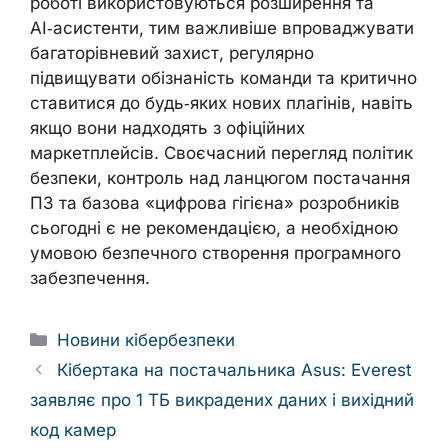
роботі використовуються розширення та
AI‑асистенти, тим важливіше впроваджувати
багаторівневий захист, регулярно
підвищувати обізнаність команди та критично
ставитися до будь‑яких нових плагінів, навіть
якщо вони надходять з офіційних
маркетплейсів. Своєчасний перегляд політик
безпеки, контроль над ланцюгом постачання
ПЗ та базова «цифрова гігієна» розробників
сьогодні є не рекомендацією, а необхідною
умовою безпечного створення програмного
забезпечення.
Categories
Новини кібербезпеки
Кібертака на постачальника Asus: Everest
заявляє про 1 ТБ викрадених даних і вихідний
код камер