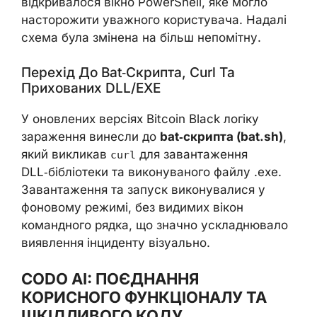
відкривалося вікно PowerShell, яке могло
насторожити уважного користувача. Надалі
схема була змінена на більш непомітну.
Перехід До Bat‑скрипта, Curl Та
Прихованих DLL/EXE
У оновлених версіях Bitcoin Black логіку
зараження винесли до
bat‑скрипта (bat.sh)
,
який викликав
для завантаження
curl
DLL‑бібліотеки та виконуваного файлу .exe.
Завантаження та запуск виконувалися у
фоновому режимі, без видимих вікон
командного рядка, що значно ускладнювало
виявлення інциденту візуально.
CODO AI: ПОЄДНАННЯ
КОРИСНОГО ФУНКЦІОНАЛУ ТА
ШКІДЛИВОГО КОДУ