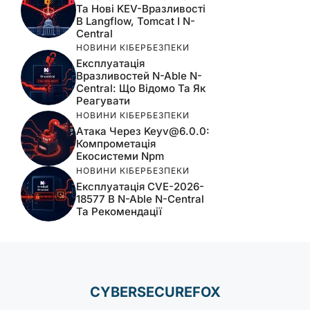
Та Нові KEV-Вразливості
В Langflow, Tomcat І N-
Central
НОВИНИ КІБЕРБЕЗПЕКИ
Експлуатація
Вразливостей N-Able N-
Central: Що Відомо Та Як
Реагувати
НОВИНИ КІБЕРБЕЗПЕКИ
Атака Через
Keyv@6.0.0
:
Компрометація
Екосистеми Npm
НОВИНИ КІБЕРБЕЗПЕКИ
Експлуатація CVE-2026-
18577 В N-Able N-Central
Та Рекомендації
CYBERSECUREFOX