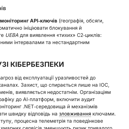
чів
 моніторинг API‑ключів
(географія, обсяги,
оматично ініціювати блокування й
те
UEBA
для виявлення «тихих» C2‑циклів:
ваними інтервалами та нестандартним
ЗІ КІБЕРБЕЗПЕКИ
гроз від експлуатації уразливостей до
каналах. Захист, що спирається лише на IOC,
менів, виявляється недостатнім. Організаціям
трафіку до AI‑платформ, включити аудит
моніторинг .NET‑середовища й механізмів
ти швидку відповідь на
зловживання
ключами.
тупу, процесна телеметрія та поведінкове
 хмарних сервісів зменшують ризик тривалого