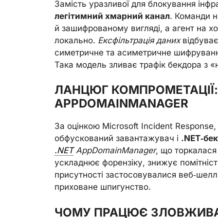
Замість уразливої для блокування інф
легітимний хмарний канал
. Команди 
й зашифрованому вигляді, а агент на хо
локально.
Ексфільтрація даних
відбуває
симетричне та асиметричне шифрування,
Така модель зливає трафік бекдора з 
ЛАНЦЮГ КОМПРОМЕТАЦІЇ: 
APPDOMAINMANAGER
За оцінкою Microsoft Incident Respons
обфускований завантажувач і
.NET‑бе
.NET
AppDomainManager
, що торкалася 
ускладнює форензіку, знижує помітніст
присутності застосовувалися веб‑шелли
приховане шпигунство.
ЧОМУ ПРАЦЮЄ ЗЛОВЖИВ