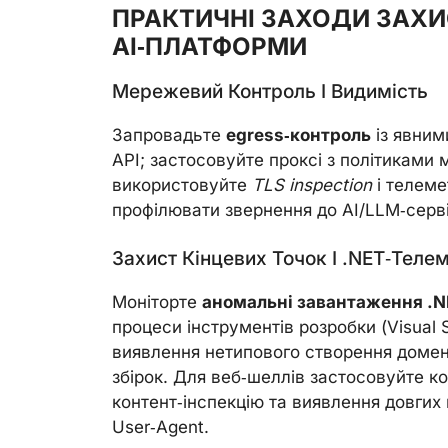
ПРАКТИЧНІ ЗАХОДИ ЗАХИ
AI‑ПЛАТФОРМИ
Мережевий Контроль І Видимість
Запровадьте
egress‑контроль
із явними
API; застосовуйте проксі з політиками 
використовуйте
TLS inspection
і телеме
профілювати звернення до AI/LLM‑сервіс
Захист Кінцевих Точок І .NET‑теле
Моніторте
аномальні завантаження .N
процеси інструментів розробки (Visual
виявлення нетипового створення домені
збірок. Для веб‑шеллів застосовуйте кон
контент‑інспекцію та виявлення довгих
User‑Agent.