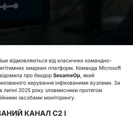
тіше відмовляються від класичних командно-
легітимних хмарних платформ. Команда Microsoft
овідомила про бекдор
SesameOp
, який
ихованого керування інфікованими вузлами. За
в липні 2025 року зловмисники протягом
ійними засобами моніторингу.
АНИЙ КАНАЛ C2 І