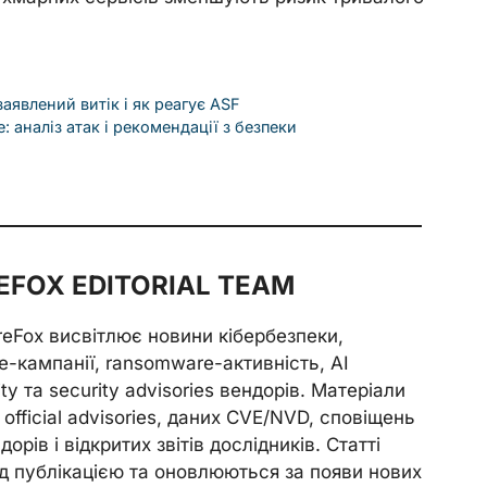
заявлений витік і як реагує ASF
: аналіз атак і рекомендації з безпеки
FOX EDITORIAL TEAM
reFox висвітлює новини кібербезпеки,
e-кампанії, ransomware-активність, AI
ity та security advisories вендорів. Матеріали
official advisories, даних CVE/NVD, сповіщень
орів і відкритих звітів дослідників. Статті
д публікацією та оновлюються за появи нових