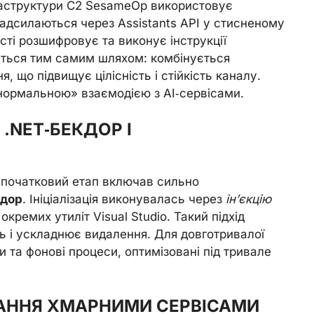
раструктури C2 SesameOp використовує
надсилаються через Assistants API у стисненому
сті розшифровує та виконує інструкції
ться тим самим шляхом: комбінується
 що підвищує цілісність і стійкість каналу.
«нормальною» взаємодією з AI‑сервісами.
.NET‑БЕКДОР І
e, початковий етап включав сильно
кдор
. Ініціалізація виконувалась через
ін’єкцію
окремих утиліт Visual Studio. Такий підхід
ь і ускладнює видалення. Для довготривалої
 та фонові процеси, оптимізовані під тривале
АННЯ ХМАРНИМИ СЕРВІСАМИ