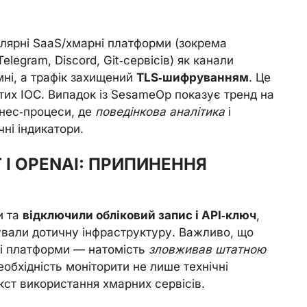
лярні SaaS/хмарні платформи (зокрема
legram, Discord, Git‑сервісів) як канали
имні, а трафік захищений
TLS‑шифруванням
. Це
стих IOC. Випадок із SesameOp показує тренд на
знес‑процеси, де
поведінкова аналітика
і
ні індикатори.
І OPENAI: ПРИПИНЕННЯ
и та
відключили обліковий запис і API‑ключ
,
кували дотичну інфраструктуру. Важливо, що
і платформи — натомість
зловживав штатною
еобхідність моніторити не лише технічні
кст використання хмарних сервісів.