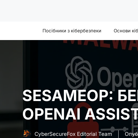
Skip
to
content
Посібники з кібербезпеки
Основи кі
SESAMEOP: БЕ
OPENAI ASSIS
CyberSecureFox Editorial Team
Опуб