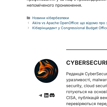
непоміченого проникнення.
Categories
Новини кібербезпеки
Akira vs Apache OpenOffice: що відомо про 
Кіберінцидент у Congressional Budget Office
CYBERSECURE
Редакція CyberSecu
уразливості, malwar
security, cloud secur
готуються на основі 
Telegram
LinkedIn
Discord
CISA, публікацій венд
перевіряються пере