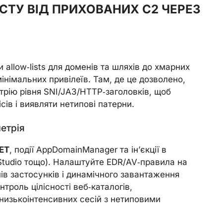
СТУ ВІД ПРИХОВАНИХ C2 ЧЕРЕЗ
 allow‑lists для доменів та шляхів до хмарних
мінімальних привілеїв. Там, де це дозволено,
трію рівня SNI/JA3/HTTP‑заголовків, щоб
ів і виявляти нетипові патерни.
метрія
ET
, події AppDomainManager та ін’єкції в
 Studio тощо). Налаштуйте EDR/AV‑правила на
в застосунків і динамічного завантаження
троль цілісності веб‑каталогів,
 низькоінтенсивних сесій з нетиповими