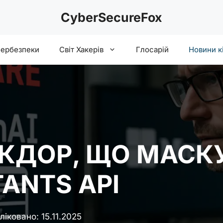
CyberSecureFox
бербезпеки
Світ Хакерів
Глосарій
Новини к
КДОР, ЩО МАСКУ
TANTS API
ліковано:
15.11.2025