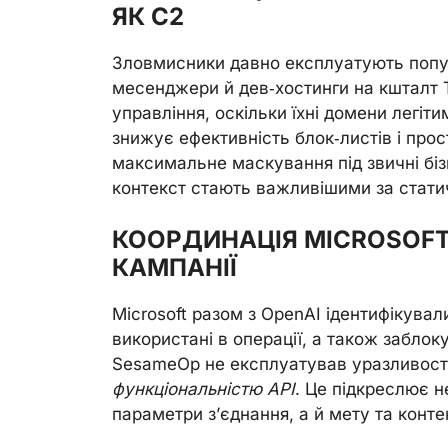
ЯК C2
Зловмисники давно експлуатують попу
месенджери й дев‑хостинги на кшталт Te
управління, оскільки їхні домени легіт
знижує ефективність блок‑листів і про
максимальне маскування під звичні бі
контекст стають важливішими за статич
КООРДИНАЦІЯ MICROSOFT 
КАМПАНІЇ
Microsoft разом з OpenAI ідентифікувал
використані в операції, а також забло
SesameOp не експлуатував уразливост
функціональністю API
. Це підкреслює н
параметри з’єднання, а й мету та конте