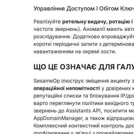
Управління Доступом І Обігом Клю
Реалізуйте
ретельну видачу, ротацію і
частота звернень). Аномалії мають авт
розслідування. Додатково впроваджуй
короткі періодичні запити з детерміно
навантаженням на окремі хости.
ЩО ЦЕ ОЗНАЧАЄ ДЛЯ ГАЛУ
SesameOp ілюструє зміщення акценту за
операційної непомітності
у довірених 
репутаційні списки та блокування IP/до
варто переглянути політики вихідного 
звернень до Assistants API, посилити 
AppDomainManager, а також відпрацюва
Комплексний контекстний контроль дос
профілювання у зв’язці з провайдерами