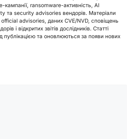
e-кампанії, ransomware-активність, AI
ity та security advisories вендорів. Матеріали
official advisories, даних CVE/NVD, сповіщень
орів і відкритих звітів дослідників. Статті
д публікацією та оновлюються за появи нових