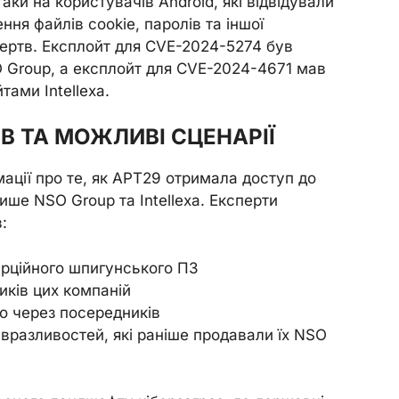
аки на користувачів Android, які відвідували
ня файлів cookie, паролів та іншої
 жертв. Експлойт для CVE-2024-5274 був
 Group, а експлойт для CVE-2024-4671 мав
тами Intellexa.
 ТА МОЖЛИВІ СЦЕНАРІЇ
ації про те, як APT29 отримала доступ до
ише NSO Group та Intellexa. Експерти
:
рційного шпигунського ПЗ
иків цих компаній
о через посередників
 вразливостей, які раніше продавали їх NSO