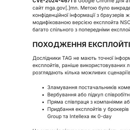
CVE-2024-4671
в Google Chrome для ат
сайт mga.gov[.]mn. Метою було викраден
конфіденційної інформації з браузерів
модифікованою версією експлойта NSO
багато спільного з попередніми експлой
ПОХОДЖЕННЯ ЕКСПЛОЙТІВ
Дослідники TAG не мають точної інформ
експлойтів, раніше використовуваних л
розглядають кілька можливих сценаріїв
Зламування постачальників коме
Вербування або підкуп співробітн
Пряма співпраця з компаніями аб
Придбання експлойтів у брокерів
Group та Intellexa як 0-day