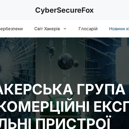
CyberSecureFox
бербезпеки
Світ Хакерів
Глосарій
Новини к
АКЕРСЬКА ГРУПА
КОМЕРЦІЙНІ ЕКС
ЛЬНІ ПРИСТРОЇ