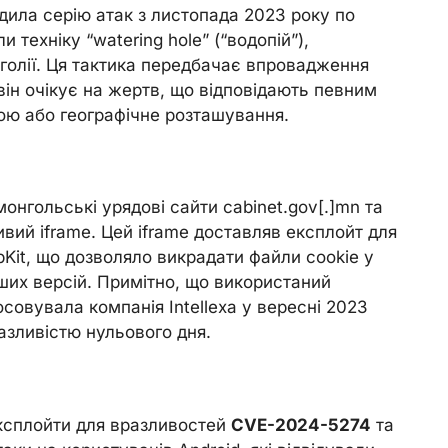
дила серію атак з листопада 2023 року по
 техніку “watering hole” (“водопій”),
олії. Ця тактика передбачає впровадження
 він очікує на жертв, що відповідають певним
рою або географічне розташування.
онгольські урядові сайти cabinet.gov[.]mn та
ивий iframe. Цей iframe доставляв експлойт для
Kit, що дозволяло викрадати файли cookie у
арших версій. Примітно, що використаний
совувала компанія Intellexa у вересні 2023
азливістю нульового дня.
експлойти для вразливостей
CVE-2024-5274
та