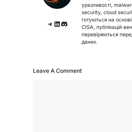
уразливості, malwar
security, cloud secur
готуються на основі 
Telegram
LinkedIn
Discord
CISA, публікацій венд
перевіряються пере
даних.
Leave A Comment
Comment