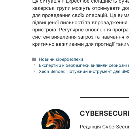
Ця ситуація підкреслює складність суч
хакерські групи можуть отримувати до
для проведення своїх операцій. Це вима
підвищеної пильності та впровадження 
пристроїв. Регулярне оновлення прогр
систем виявлення загроз та навчання к
критично важливими для протидії таки
Categories
Новини кібербезпеки
Експерти з кібербезпеки виявили серйозні
Xeon Sender: Потужний інструмент для SM
CYBERSECURE
Редакція CyberSecu