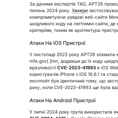
За даними експертів TAG, APT29 прово
липень 2024 року.
Хакери
застосовували
компрометуючи урядові веб-сайти Монг
шкідливого коду на легітимні сайти, де
критеріям, таким як архітектура прист
Атаки На IOS Пристрої
У листопаді 2023 року APT29 зламала м
mfa.gov[.]mn, додавши до їх коду шкідл
вразливості
CVE-2023-41993
в iOS Web
користувачів iPhone з iOS 16.6.1 та ст
експлойт був ідентичний тому, що засто
року, коли CVE-2023-41993 ще була вр
Атаки На Android Пристрої
У липні 2024 року група використала 