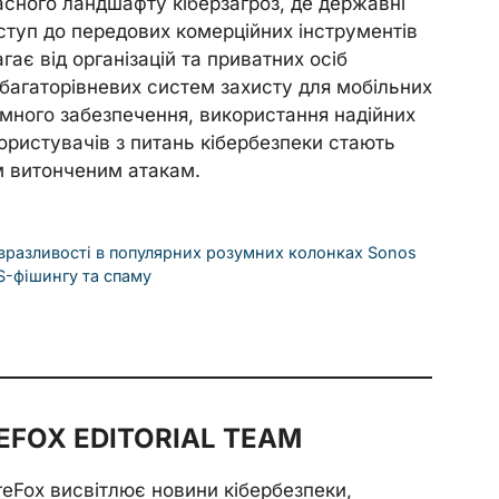
асного ландшафту кіберзагроз, де державні
ступ до передових комерційних інструментів
гає від організацій та приватних осіб
багаторівневих систем захисту для мобільних
амного забезпечення, використання надійних
ористувачів з питань кібербезпеки стають
м витонченим атакам.
 вразливості в популярних розумних колонках Sonos
S-фішингу та спаму
FOX EDITORIAL TEAM
reFox висвітлює новини кібербезпеки,