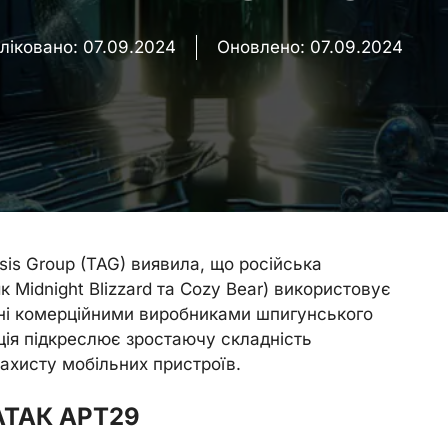
ліковано:
07.09.2024
Оновлено:
07.09.2024
ysis Group (TAG) виявила, що російська
 Midnight Blizzard та Cozy Bear) використовує
лені комерційними виробниками шпигунського
ція підкреслює зростаючу складність
захисту мобільних пристроїв.
АТАК APT29