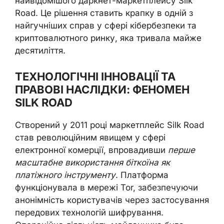
найвідомішого даркнет-маркетплейсу Silk
Road. Це рішення ставить крапку в одній з
найгучніших справ у сфері кібербезпеки та
криптовалютного ринку, яка тривала майже
десятиліття.
ТЕХНОЛОГІЧНІ ІННОВАЦІЇ ТА
ПРАВОВІ НАСЛІДКИ: ФЕНОМЕН
SILK ROAD
Створений у 2011 році маркетплейс Silk Road
став революційним явищем у сфері
електронної комерції, впровадивши
перше
масштабне використання біткоїна як
платіжного інструменту
. Платформа
функціонувала в мережі Tor, забезпечуючи
анонімність користувачів через застосування
передових технологій шифрування.