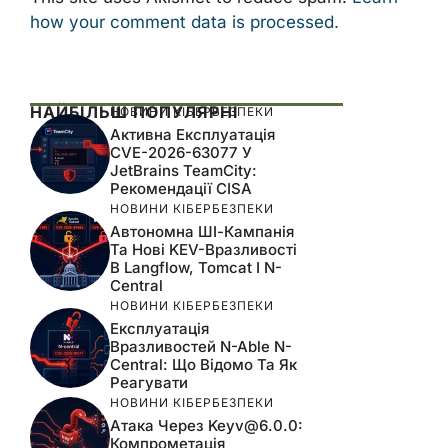
how your comment data is processed.
НАЙБІЛЬШ ПОПУЛЯРНІ
НОВИНИ КІБЕРБЕЗПЕКИ
Активна Експлуатація
CVE-2026-63077 У
JetBrains TeamCity:
Рекомендації CISA
НОВИНИ КІБЕРБЕЗПЕКИ
Автономна ШІ-Кампанія
Та Нові KEV-Вразливості
В Langflow, Tomcat І N-
Central
НОВИНИ КІБЕРБЕЗПЕКИ
Експлуатація
Вразливостей N-Able N-
Central: Що Відомо Та Як
Реагувати
НОВИНИ КІБЕРБЕЗПЕКИ
Атака Через
Keyv@6.0.0
:
Компрометація