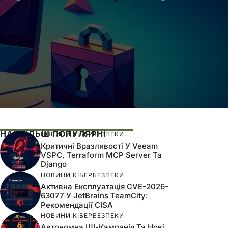
НАЙБІЛЬШ ПОПУЛЯРНІ
НОВИНИ КІБЕРБЕЗПЕКИ
Критичні Вразливості У Veeam
VSPC, Terraform MCP Server Та
Django
НОВИНИ КІБЕРБЕЗПЕКИ
Активна Експлуатація CVE-2026-
63077 У JetBrains TeamCity:
Рекомендації CISA
НОВИНИ КІБЕРБЕЗПЕКИ
Автономна ШІ-Кампанія Та Нові