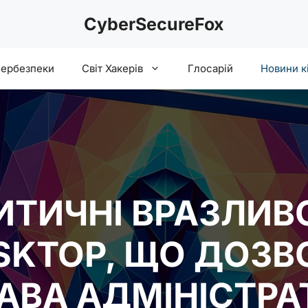
CyberSecureFox
бербезпеки
Світ Хакерів
Глосарій
Новини к
ИТИЧНІ ВРАЗЛИВО
ESKTOP, ЩО ДОЗ
АВА АДМІНІСТРА