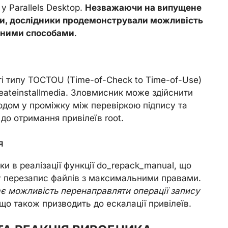
у Parallels Desktop.
Незважаючи на випущене
ки, дослідники продемонстрували можливість
ізними способами
.
і типу TOCTOU (Time-of-Check to Time-of-Use)
reateinstallmedia. Зловмисник може здійснити
одом у проміжку між перевіркою підпису та
о отримання привілеїв root.
я
и в реалізації функції do_repack_manual, що
у перезапис файлів з максимальними правами.
є можливість перенаправляти операції запису
 що також призводить до ескалації привілеїв.