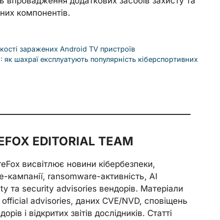
ь впровадження додаткових засобів захисту та
них компонентів.
ькості заражених Android TV пристроїв
: як шахраї експлуатують популярність кіберспортивних
FOX EDITORIAL TEAM
reFox висвітлює новини кібербезпеки,
e-кампанії, ransomware-активність, AI
ity та security advisories вендорів. Матеріали
official advisories, даних CVE/NVD, сповіщень
орів і відкритих звітів дослідників. Статті