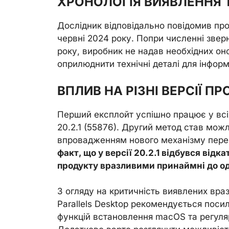
ХРОНОЛОГІЯ ВИЯВЛЕННЯ 
Дослідник відповідально повідомив про 
червні 2024 року. Попри численні звер
року, виробник не надав необхідних он
оприлюднити технічні деталі для інформ
ВПЛИВ НА РІЗНІ ВЕРСІЇ 
Перший експлойт успішно працює у всіх в
20.2.1 (55876). Другий метод став можлив
впровадженням нового механізму пер
факт, що у версії 20.2.1 відбувся відка
продукту вразливими принаймні до од
З огляду на критичність виявлених враз
Parallels Desktop рекомендується поси
функцій встановлення macOS та регуляр