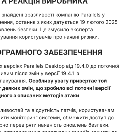
ТА РЕАКЦІЯ ВИРОБНИКА
знайдені вразливості компанію Parallels у
нення, останнє з яких датується 19 лютого 2025
овлень безпеки. Це змусило експерта
ування користувачів про наявні ризики.
ПРОГРАМНОГО ЗАБЕЗПЕЧЕННЯ
ерсіях Parallels Desktop від 19.4.0 до поточної
им після змін у версії 19.4.1 із
епакування.
Особливу увагу привертає той
т деяких змін, що зробило всі поточні версії
ного з описаних методів атаки
.
ливостей та відсутність патчів, користувачам
лити моніторинг системи, обмежити доступ до
но перевіряти наявність оновлень безпеки.