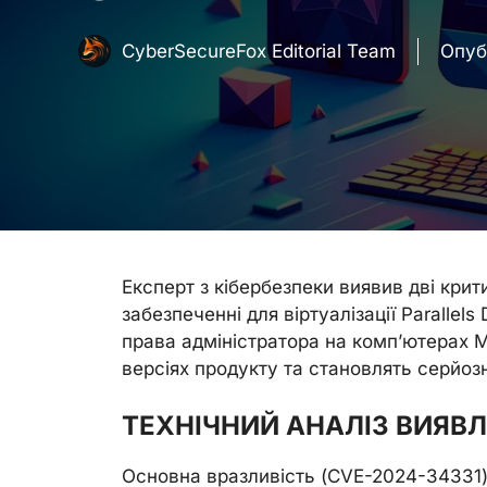
CyberSecureFox Editorial Team
Опуб
Експерт з кібербезпеки виявив дві кри
забезпеченні для віртуалізації Paralle
права адміністратора на комп’ютерах M
версіях продукту та становлять серйозн
ТЕХНІЧНИЙ АНАЛІЗ ВИЯВ
Основна вразливість (CVE-2024-34331)