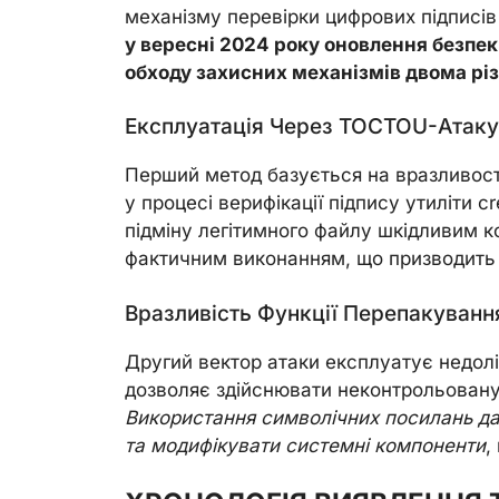
механізму перевірки цифрових підписів 
у вересні 2024 року оновлення безпе
обходу захисних механізмів двома р
Експлуатація Через TOCTOU-Атаку
Перший метод базується на вразливост
у процесі верифікації підпису утиліти c
підміну легітимного файлу шкідливим к
фактичним виконанням, що призводить д
Вразливість Функції Перепакуванн
Другий вектор атаки експлуатує недолік
дозволяє здійснювати неконтрольован
Використання символічних посилань да
та модифікувати системні компоненти
,