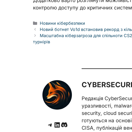
Додатково варто розглянути можливіст
контролю доступу до критичних систем
Categories
Новини кібербезпеки
Новий ботнет Vo1d встановив рекорд з кіл
Масштабна кіберзагроза для спільноти CS2
турнірів
CYBERSECURE
Редакція CyberSecu
уразливості, malwar
security, cloud secur
готуються на основі 
Telegram
LinkedIn
Discord
CISA, публікацій венд