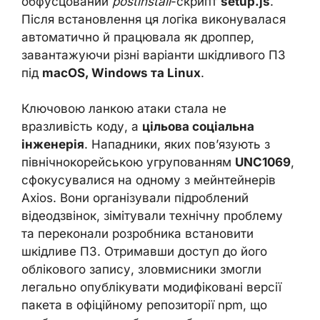
обфусцований
postinstall
-скрипт
setup.js
.
Після встановлення ця логіка виконувалася
автоматично й працювала як дроппер,
завантажуючи різні варіанти шкідливого ПЗ
під
macOS, Windows та Linux
.
Ключовою ланкою атаки стала не
вразливість коду, а
цільова соціальна
інженерія
. Нападники, яких пов’язують з
північнокорейською угрупованням
UNC1069
,
сфокусувалися на одному з мейнтейнерів
Axios. Вони організували підроблений
відеодзвінок, зімітували технічну проблему
та переконали розробника встановити
шкідливе ПЗ. Отримавши доступ до його
облікового запису, зловмисники змогли
легально опублікувати модифіковані версії
пакета в офіційному репозиторії npm, що