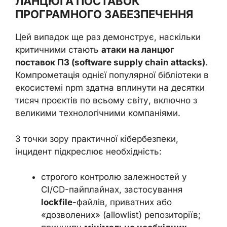
ЛАНЦЮГА ПОСТАВОК
ПРОГРАМНОГО ЗАБЕЗПЕЧЕННЯ
Цей випадок ще раз демонструє, наскільки
критичними стають
атаки на ланцюг
поставок ПЗ (software supply chain attacks)
.
Компрометація однієї популярної бібліотеки в
екосистемі npm здатна вплинути на десятки
тисяч проєктів по всьому світу, включно з
великими технологічними компаніями.
З точки зору практичної кібербезпеки,
інцидент підкреслює необхідність:
строгого контролю залежностей у
CI/CD-пайплайнах, застосування
lockfile
-файлів, приватних або
«дозволених» (allowlist) репозиторіїв;