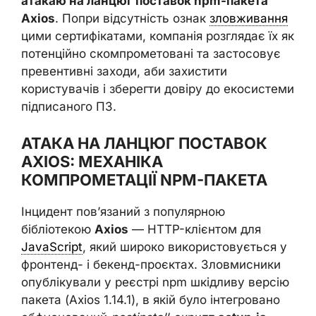
атакаю на ланцюг поставок npm-пакета
Axios
. Попри відсутність ознак
зловживання
цими сертифікатами, компанія розглядає їх як
потенційно скомпрометовані та застосовує
превентивні заходи, аби захистити
користувачів і зберегти довіру до екосистеми
підписаного ПЗ.
АТАКА НА ЛАНЦЮГ ПОСТАВОК
AXIOS: МЕХАНІКА
КОМПРОМЕТАЦІЇ NPM-ПАКЕТА
Інцидент пов’язаний з популярною
бібліотекою
Axios
— HTTP-клієнтом для
JavaScript
, який широко використовується у
фронтенд- і бекенд-проєктах. Зловмисники
опублікували у реєстрі npm шкідливу версію
пакета (Axios 1.14.1), в якій було інтегровано