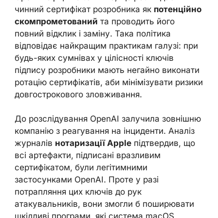
чинний сертифікат розробника як
потенційно
скомпрометований
та проводить його
повний відклик і заміну. Така політика
відповідає найкращим практикам галузі: при
будь-яких сумнівах у цілісності ключів
підпису розробники мають негайно виконати
ротацію сертифікатів, аби мінімізувати ризики
довгострокового зловживання.
До розслідування OpenAI залучила зовнішню
компанію з реагування на інциденти. Аналіз
журналів
нотаризації Apple
підтвердив, що
всі артефакти, підписані вразливим
сертифікатом, були легітимними
застосунками OpenAI. Проте у разі
потрапляння цих ключів до рук
атакувальників, вони змогли б поширювати
шкідливі програми, які система macOS