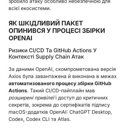
зробило атаку особливо небезпечною для
всієї екосистеми.
ЯК ШКІДЛИВИЙ ПАКEТ
ОПИНИВСЯ У ПРОЦЕСІ ЗБІРКИ
OPENAI
Ризики CI/CD Та GitHub Actions У
Контексті Supply Chain Атак
За даними OpenAI, скомпрометована версія
Axios була завантажена й виконана в межах
автоматизованого процесу збірки GitHub
Actions
. Такий CI/CD-пайплайн мав
розширені привілеї
і доступ до критичних
секретів, зокрема до сертифікатів підпису
macOS-додатків OpenAI: ChatGPT Desktop,
Codex, Codex CLI та Atlas.