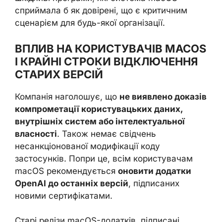
сприймала б як довірені, що є критичним
сценарієм для будь-якої організації.
ВПЛИВ НА КОРИСТУВАЧІВ MACOS
І КРАЙНІ СТРОКИ ВІДКЛЮЧЕННЯ
СТАРИХ ВЕРСІЙ
Компанія наголошує, що
не виявлено доказів
компрометації користувацьких даних,
внутрішніх систем або інтелектуальної
власності
. Також немає свідчень
несанкціонованої модифікації коду
застосунків. Попри це, всім користувачам
macOS рекомендується
оновити додатки
OpenAI до останніх версій
, підписаних
новими сертифікатами.
Старі релізи macOS-додатків, підписані