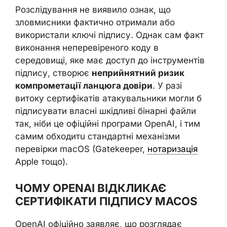
Розслідування не виявило ознак, що
зловмисники фактично отримали або
використали ключі підпису. Однак сам факт
виконання неперевіреного коду в
середовищі, яке має доступ до інструментів
підпису, створює
неприйнятний ризик
компрометації ланцюга довіри
. У разі
витоку сертифікатів атакувальники могли б
підписувати власні шкідливі бінарні файли
так, ніби це офіційні програми OpenAI, і тим
самим обходитu стандартні механізми
перевірки macOS (Gatekeeper,
нотаризація
Apple тощо).
ЧОМУ OPENAI ВІДКЛИКАЄ
СЕРТИФІКАТИ ПІДПИСУ MACOS
OpenAI офіційно заявляє, що розглядає